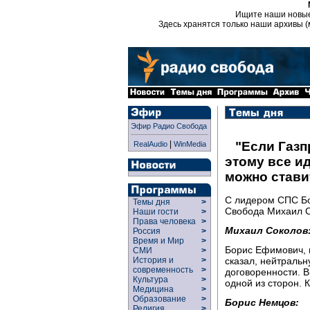
Ищите наши новы
Здесь хранятся только наши архивы (
Эфир Радио Свобода
|
"Если Газп
RealAudio
WinMedia
этому все ид
можно ставит
С лидером СПС Б
Темы дня
>
Свобода Михаил С
Наши гости
>
Права человека
>
Михаил Соколов
Россия
>
Время и Мир
>
Борис Ефимович, 
СМИ
>
сказал, нейтральн
История и
>
современность
>
договоренности. 
Культура
>
одной из сторон. 
Медицина
>
Образование
>
Борис Немцов:
Религия
>