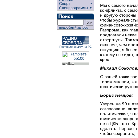
Спорт
>
Мы с самого нача
Спецпрограммы
>
конфликта, с само
и другую стороны р
чтобы журналисты 
финансово-хозяйс
подробный запрос
Газпрома, как гла
предлагали некие
отвергнуты. Так ч
сильнее, чем инст
Поставьте ссылку на РС
ситуацию, я бы ее
к этому все идет,
крест.
Михаил Соколов
С вашей точки зр
телекомпании, кот
фактически руков
Борис Немцов:
Уверен на 99 и пя
согласовано, впл
политические, я 
физически здорово
не в ЦКБ - он в К
сделать. Первое:
чтобы сохранить, 