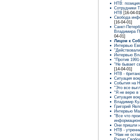
НТВ: позиция
Сотрудники Т
НТВ
[16-04-01
Свобода инфо
[16-04-01]
Санкт-Петерб
Владимира Пу
04-01]
Лицом к Со
Интервью Ев
"Действовали
Интервью Вл
"Против 1991
"Не бывает с
[14-04-01]
НТВ - британ
Ситуация вок
События на Н
"Это все выг
"Я не верю в 
Ситуация вок
Владимир Ку
Григорий Явл
Интервью Ма
"Все что про
информационн
Они пришли 
НТВ - утренн
"Нам не оста
Радио Свобо