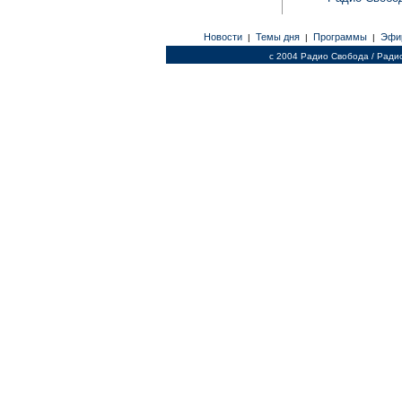
Новости
Темы дня
Программы
Эфи
|
|
|
c 2004 Радио Свобода / Ради