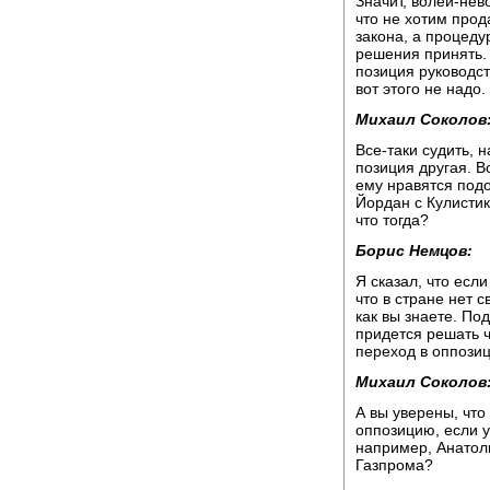
Значит, волей-нев
что не хотим прод
закона, а процеду
решения принять. 
позиция руководст
вот этого не надо.
Михаил Соколов
Все-таки судить, 
позиция другая. В
ему нравятся подо
Йордан с Кулисти
что тогда?
Борис Немцов:
Я сказал, что если
что в стране нет 
как вы знаете. По
придется решать ч
переход в оппози
Михаил Соколов
А вы уверены, что
оппозицию, если у
например, Анатол
Газпрома?