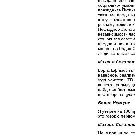
никуда не исчезли,
социально-гуманит
президента Путина
указание продать 
это уже касается 
рекламу включалис
Последнее эконом
независимости ча
становится совсе
предложения в так
менее, на Радио 
люди, которые ос
Михаил Соколов
Борис Ефимович, 
наверное, реализ
журналистов НТВ -
вашего предыдуще
найдется бизнесме
противоречащую 
Борис Немцов:
Я уверен на 100 пр
это говорю первом
Михаил Соколов
Но, в принципе, с