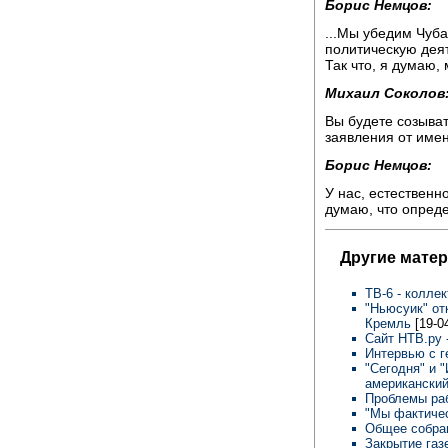
Борис Немцов:
...Мы убедим Чуба
политическую деят
Так что, я думаю,
Михаил Соколов
Вы будете созыват
заявления от име
Борис Немцов:
У нас, естественн
думаю, что опред
Другие мате
ТВ-6 - колле
"Ньюсуик" от
Кремль
[19-0
Сайт НТВ.ру
Интервью с 
"Сегодня" и 
американски
Проблемы ра
"Мы фактичес
Общее собра
Закрытие газ