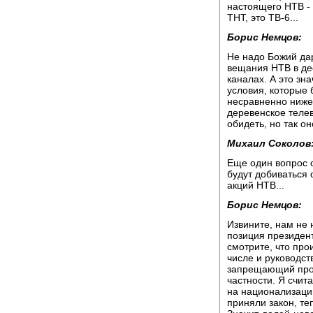
настоящего НТВ -
ТНТ, это ТВ-6...
Борис Немцов:
Не надо Божий дар
вещания НТВ в де
каналах. А это зн
условия, которые 
несравненно ниже.
деревенское теле
обидеть, но так он
Михаил Соколов
Еще один вопрос 
будут добиваться
акций НТВ...
Борис Немцов:
Извините, нам не 
позиция президент
смотрите, что прои
числе и руководст
запрещающий прод
частности. Я счит
на национализацию
приняли закон, те