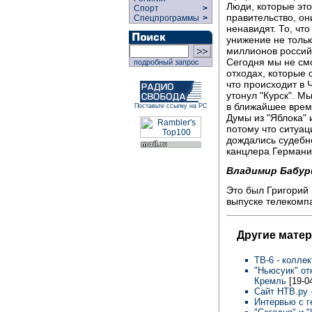
Люди, которые это
Спорт
>
правительство, он
Спецпрограммы
>
ненавидят. То, чт
унижение не тольк
миллионов российс
Сегодня мы не смо
подробный запрос
отходах, которые 
что происходит в 
утонул "Курск". М
в ближайшее врем
Поставьте ссылку на РС
Думы из "Яблока" 
потому что ситуац
дождались судебно
канцлера Герман
Владимир Бабур
Это был Григорий
выпуске телекомп
Другие мате
ТВ-6 - колле
"Ньюсуик" от
Кремль
[19-0
Сайт НТВ.ру
Интервью с 