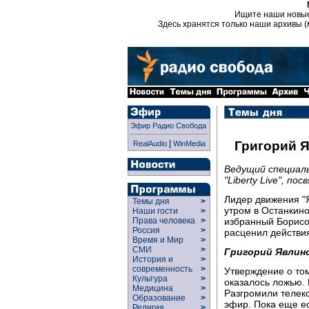
Ищите наши новы
Здесь хранятся только наши архивы (
Эфир Радио Свобода
|
Григорий Я
RealAudio
WinMedia
Ведущий специал
"Liberty Live", п
Лидер движения "
Темы дня
>
утром в Останкино
Наши гости
>
избранный Борис
Права человека
>
Россия
>
расценил действия
Время и Мир
>
СМИ
>
Григорий Явлин
История и
>
современность
>
Утверждение о том
Культура
>
оказалось ложью.
Медицина
>
Разгромили телеко
Образование
>
эфир. Пока еще ес
Религия
>