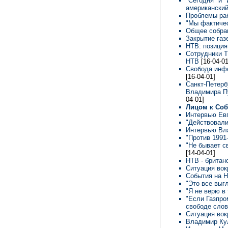
"Сегодня" и 
американски
Проблемы ра
"Мы фактичес
Общее собра
Закрытие газ
НТВ: позиция
Сотрудники Т
НТВ
[16-04-01
Свобода инфо
[16-04-01]
Санкт-Петерб
Владимира Пу
04-01]
Лицом к Со
Интервью Ев
"Действовали
Интервью Вл
"Против 1991
"Не бывает с
[14-04-01]
НТВ - британ
Ситуация вок
События на Н
"Это все выг
"Я не верю в 
"Если Газпро
свободе слов
Ситуация вок
Владимир Ку