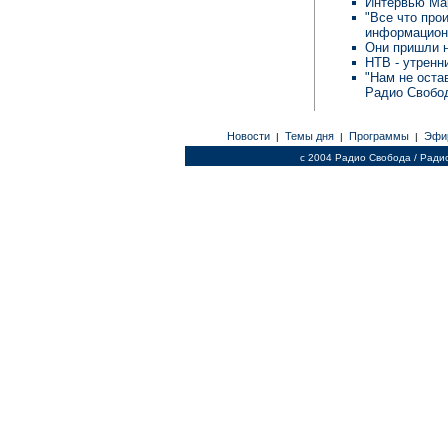
Интервью Ма
"Все что про
информационн
Они пришли 
НТВ - утренн
"Нам не оста
Радио Свобо
Новости
Темы дня
Программы
Эфи
|
|
|
c 2004 Радио Свобода / Ради