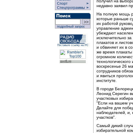
получил на выбора
Спорт
>
недавно заявил п
Спецпрограммы
>
На полную мощь р
которые раньше с
их работой руков
подробный запрос
управление админ
убеждают населени
исключительно за
плакатов и листов
Поставьте ссылку на РС
и обвиняет их в 
же время плакаты
огромном количест
технологического 
воскресенье 26 м
сотрудников обяза
и явиться проголо
институте.
В городе Белорец
Леонид Серегин в
участковых избир
"Если на вашем уч
Делайте для побед
наблюдателей, и, 
участков".
Самый дикий случ
избирательной ко