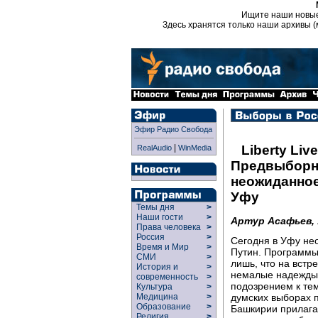
Ищите наши новы
Здесь хранятся только наши архивы (
Эфир Радио Свобода
|
Liberty Live
RealAudio
WinMedia
Предвыборна
неожиданное
Уфу
Темы дня
>
Наши гости
>
Артур Асафьев,
Права человека
>
Россия
>
Сегодня в Уфу не
Время и Мир
>
Путин. Программы 
СМИ
>
лишь, что на встр
История и
>
немалые надежды. 
современность
>
подозрением к тем
Культура
>
думских выборах 
Медицина
>
Образование
>
Башкирии прилагае
Религия
>