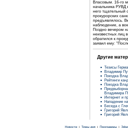
Власовым. 16-го м
начальника РУВД 
него тщательный 
прокурорских сан
предъявлялось. В
наблюдение, а во
Поздно вечером н
неизвестных лиц 
обратился к прок
заявил ему: "Посл
Другие матер
Тезисы Герм
Владимир Пут
Поездка Вла
Рейтинги кан
Поездка Влад
Предвыборна
Владимира П
Интернет и п
Нападение на
Беседа с Гл
Григорий Явл
Григорий Явл
Новости
Темы дня
Программы
Эфи
|
|
|