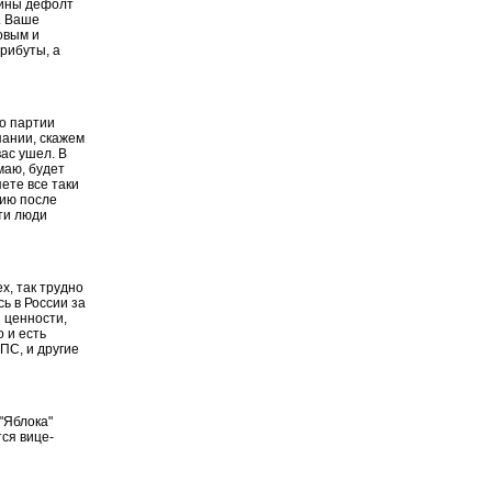
бины дефолт
. Ваше
овым и
рибуты, а
то партии
пании, скажем
ас ушел. В
маю, будет
ете все таки
цию после
эти люди
х, так трудно
ь в России за
и ценности,
о и есть
СПС, и другие
 "Яблока"
тся вице-