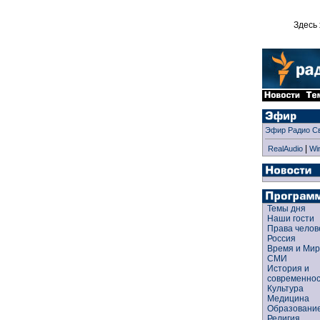
Здесь 
Эфир Радио С
|
RealAudio
Wi
Темы дня
Наши гости
Права чело
Россия
Время и Ми
СМИ
История и
современно
Культура
Медицина
Образован
Религия