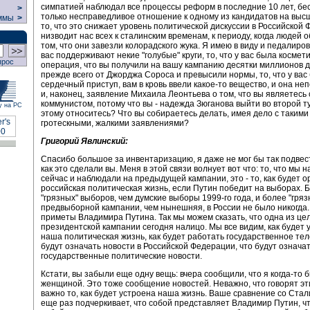
симпатией наблюдал все процессы реформ в последние 10 лет, бе
>
только несправедливое отношение к одному из кандидатов на высш
ммы
>
то, что это снижает уровень политической дискуссии в Российской 
низводит нас всех к сталинским временам, к периоду, когда людей 
том, что они завезли колорадского жука. Я имею в виду и педалиров
вас поддерживают некие "голубые" круги, то, что у вас была космет
прос
операция, что вы получили на вашу кампанию десятки миллионов 
прежде всего от Джорджа Сороса и превысили нормы, то, что у вас
сердечный приступ, вам в кровь ввели какое-то вещество, и она не
и, наконец, заявление Михаила Леонтьева о том, что вы являетесь
коммунистом, потому что вы - надежда Зюганова выйти во второй ту
у на РС
этому относитесь? Что вы собираетесь делать, имея дело с таким
гротескными, жалкими заявлениями?
Григорий Явлинский:
Спасибо большое за инвентаризацию, я даже не мог бы так подвест
как это сделали вы. Меня в этой связи волнует вот что: то, что мы
сейчас и наблюдали на предыдущей кампании, это - то, как будет 
российская политическая жизнь, если Путин победит на выборах. 
"грязных" выборов, чем думские выборы 1999-го года, и более "гряз
предвыборной кампании, чем нынешняя, в России не было никогда.
приметы Владимира Путина. Так мы можем сказать, что одна из це
президентской кампании сегодня налицо. Мы все видим, как будет 
наша политическая жизнь, как будет работать государственное тел
будут означать новости в Российской Федерации, что будут означа
государственные политические новости.
Кстати, вы забыли еще одну вещь: вчера сообщили, что я когда-то 
женщиной. Это тоже сообщение новостей. Неважно, что говорят эт
важно то, как будет устроена наша жизнь. Ваше сравнение со Ста
еще раз подчеркивает, что собой представляет Владимир Путин, ч