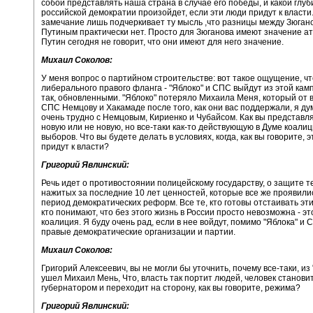
собой представлять наша страна в случае его победы, и какой глу
российской демократии произойдет, если эти люди придут к власти
замечание лишь подчеркивает ту мысль ,что разницы между Зюган
Путиным практически нет. Просто для Зюганова имеют значение ат
Путин сегодня не говорит, что они имеют для него значение.
Михаил Соколов:
У меня вопрос о партийном строительстве: вот такое ощущение, ч
либерального правого фланга - "Яблоко" и СПС выйдут из этой кам
так, обновленными. "Яблоко" потеряло Михаила Меня, который от в
СПС Немцову и Хакамаде после того, как они вас поддержали, я ду
очень трудно с Немцовым, Кириенко и Чубайсом. Как вы представля
новую или не новую, но все-таки как-то действующую в Думе коали
выборов. Что вы будете делать в условиях, когда, как вы говорите, 
придут к власти?
Григорий Явлинский:
Речь идет о противостоянии полицейскому государству, о защите те
нажитых за последние 10 лет ценностей, которые все же проявилис
период демократических реформ. Все те, кто готовы отстаивать эт
кто понимают, что без этого жизнь в России просто невозможна - эт
коалиция. Я буду очень рад, если в нее войдут, помимо "Яблока" и 
правые демократические организации и партии.
Михаил Соколов:
Григорий Алексеевич, вы не могли бы уточнить, почему все-таки, из
ушел Михаил Мень, Что, власть так портит людей, человек станови
губернатором и переходит на сторону, как вы говорите, режима?
Григорий Явлинский: