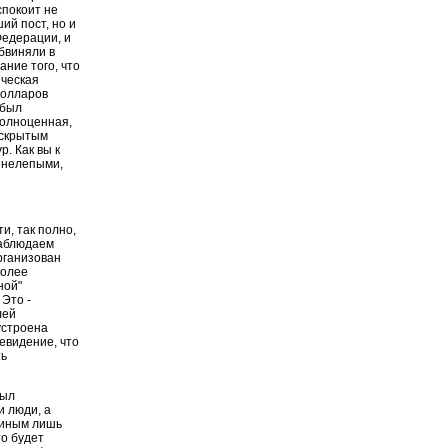
спокоит не
ий пост, но и
Федерации, и
обвиняли в
ание того, что
ическая
долларов
 был
полноценная,
 скрытым
р. Как вы к
и нелепыми,
и, так полно,
 наблюдаем
организован
Более
ной"
 Это -
лей
устроена
евидение, что
ть
был
и люди, а
линым лишь
то будет