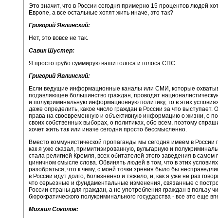
Это значит, что в России сегодня примерно 15 процентов людей хот
Европе, а все остальные хотят жить иначе, это так?
Григорий Явлинский:
Нет, это вовсе не так.
Савик Шустер:
Я просто грубо суммирую ваши голоса и голоса СПС.
Григорий Явлинский:
Если ведущие информационные каналы или СМИ, которые охваты
подавляющее большинство граждан, проводят националистическую
и полукриминальную информационную политику, то в этих условия
даже определить, какое число граждан в России за что выступает.
права на своевременную и объективную информацию о жизни, о по
своих собственных выборах, о политиках, обо всем, поэтому спраши
хочет жить так или иначе сегодня просто бессмысленно.
Вместо коммунистической пропаганды мы сегодня имеем в России 
как я уже сказал, примитизированную, вульгарную и полукриминал
стала религией Кремля, всех обитателей этого заведения в самом
циничном смысле слова. Обвинять людей в том, что в этих условия
разобраться, что к чему, с моей точки зрения было бы несправедл
в России идут долго, болезненно и тяжело, и, как я уже не раз говор
что серьезные и фундаментальные изменения, связанные с постр
России страны для граждан, а не употребления граждан в пользу ч
бюрократического полукриминального государства - все это еще вп
Михаил Соколов: