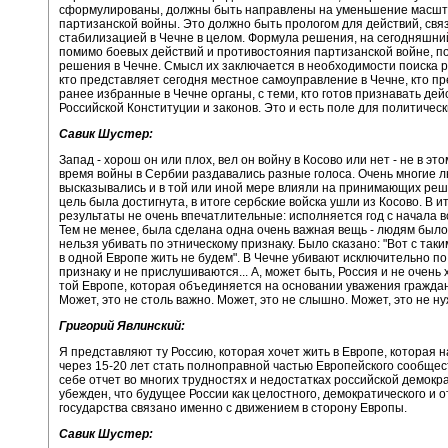
сформулированы, должны быть направлены на уменьшение масш
партизанской войны. Это должно быть прологом для действий, свя
стабилизацией в Чечне в целом. Формула решения, на сегодняшний
помимо боевых действий и противостояния партизанской войне, п
решения в Чечне. Смысл их заключается в необходимости поиска 
кто представляет сегодня местное самоуправление в Чечне, кто п
ранее избранные в Чечне органы, с теми, кто готов признавать дей
Российской Конституции и законов. Это и есть поле для политическ
Савик Шустер:
Запад - хорош он или плох, вел он войну в Косово или нет - не в это
время войны в Сербии раздавались разные голоса. Очень многие 
высказывались и в той или иной мере влияли на принимающих реш
цель была достигнута, в итоге сербские войска ушли из Косово. В ит
результаты не очень впечатлительные: исполняется год с начала вс
Тем не менее, была сделана одна очень важная вещь - людям было 
нельзя убивать по этническому признаку. Было сказано: "Вот с так
в одной Европе жить не будем". В Чечне убивают исключительно по
признаку и не прислушиваются... А, может быть, Россия и не очень 
той Европе, которая объединяется на основании уважения граждан
Может, это не столь важно. Может, это не слышно. Может, это не н
Григорий Явлинский:
Я представляют ту Россию, которая хочет жить в Европе, которая 
через 15-20 лет стать полноправной частью Европейского сообщес
себе отчет во многих трудностях и недостатках российской демокра
убежден, что будущее России как целостного, демократического и 
государства связано именно с движением в сторону Европы.
Савик Шустер: