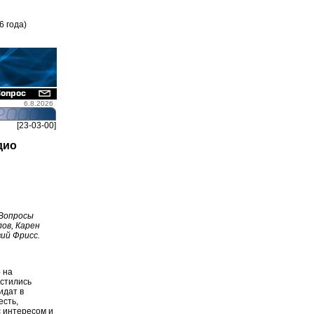
6 года)
6.8.2026
[23-03-00]
дио
 Вопросы
ов, Карен
ий Фрисс.
 на
астились
идат в
есть,
с интересом и