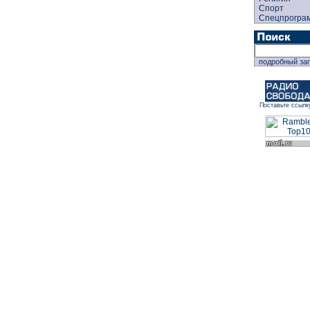
Спорт
Спецпрогра
подробный за
Поставьте ссылк