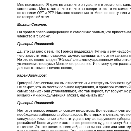
Мне неизвестно. Я даже не знаю, что он ушел и я в этом очень сил
сомневаюсь. Мне кажется, что то, что вы говорите это то же самое,
по каналам ОРТ и РТР, Никакого заявления от Меня не поступало и 
не говорил об этом
Михаил Соколов:
Он провел пресс-конференции и самолично заявил, что приостана
членство в "Яблоке".
Григорий Явлинский:
Да, это связано с тем, что Громов поддержал Путина и ему неудоб
- его заместитель, поддержал другого кандидата, и с этим связана 
Но это не является для "Яблока" слишком существенным обстоятел
уважением отношусь к Меню и его решению. И не могу даже развива
для нас в этом нет ничего нового,
Карен Агамиров:
Григорий Алексеевич, как вы относитесь к институту выборности гу
Не секрет, что на местах большие нарушения, и проверок комиссий
самых разных - они устанавливают, что там воруют, тут воруют, но 
никаких - у них индульгенция. Может, назначать их?
Григорий Явлинский:
Нет, этот вопрос решается совсем по-другому. Во-первых, я считаю,
необходима выборность губернаторов. Во-вторых, я считаю, что н
следующее изменение в Конституции: в случае нарушения губерн
российской Конституции и законов по решению суда они могут быт
от власти. Это же касается всех избранных чиновников или глав а
или местного самоуправления. Это - простое и понятное решение,