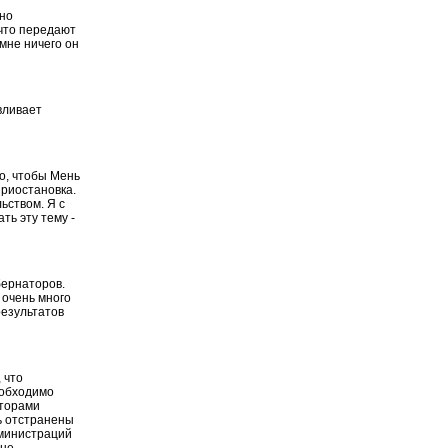
ьно
 что передают
мне ничего он
вливает
но, чтобы Мень
приостановка.
ьством. Я с
ть эту тему -
бернаторов.
 очень много
результатов
 что
еобходимо
аторами
ь отстранены
дминистраций
 не