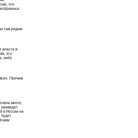
гаю, что
 избранных
и там рядом -
т власти в
ва, это
а, либо
всех. Причем
 очень много,
 приведет.
й в России не
 будет
йским