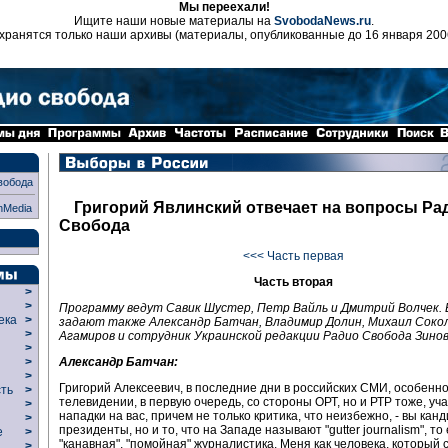
Мы переехали!
Ищите наши новые материалы на
SvobodaNews.ru
.
хранятся только наши архивы (материалы, опубликованные до 16 января 200
вобода
Григорий Явлинский отвечает на вопросы Ра
nMedia
Свобода
<<< Часть первая
Часть вторая
>
>
Программу ведут Савик Шустер, Петр Вайль и Дмитрий Волчек.
века
>
задают также Александр Батчан, Владимир Долин, Михаил Сокол
>
Агамиров и сотрудник Украинской редакции Радио Свобода Зинов
р
>
Александр Батчан:
>
>
Григорий Алексеевич, в последние дни в российских СМИ, особенно
сть
>
телевидении, в первую очередь, со стороны ОРТ, но и РТР тоже, уч
>
нападки на вас, причем не только критика, что неизбежно, - вы канд
>
президенты, но и то, что на Западе называют "gutter journalism", то 
ие
>
"канавная", "помойная" журналистика. Меня как человека, который 
>