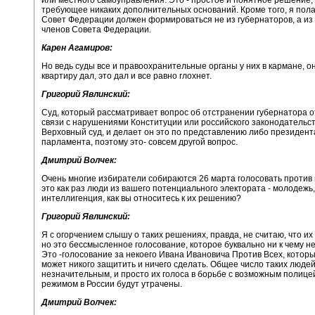
требующее никаких дополнительных оснований. Кроме того, я пола
Совет Федерации должен формироваться не из губернаторов, а из
членов Совета Федерации.
Карен Агамиров:
Но ведь суды все и правоохранительные органы у них в кармане, он
квартиру дал, это дал и все равно глохнет.
Григорий Явлинский:
Суд, который рассматривает вопрос об отстранении губернатора о
связи с нарушениями Конституции или российского законодательст
Верховный суд, и делает он это по представлению либо президент
парламента, поэтому это- совсем другой вопрос.
Дмитрий Волчек:
Очень многие избиратели собираются 26 марта голосовать против 
это как раз люди из вашего потенциального электората - молодежь,
интеллигенция, как вы относитесь к их решению?
Григорий Явлинский:
Я с огорчением слышу о таких решениях, правда, не считаю, что их
но это бессмысленное голосование, которое буквально ни к чему не
Это -голосование за некоего Ивана Ивановича Против Всех, которы
может никого защитить и ничего сделать. Общее число таких людей
незначительным, и просто их голоса в борьбе с возможным полице
режимом в России будут утрачены.
Дмитрий Волчек: