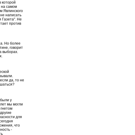
в которой
 на самом
м Явлинского
 не написать
 Газета". Не
отает против
на. Но более
утине, говорит
на выборах.
х.
еской
азывали.
сли да, то не
ешаться?
 были у
 лет мы могли
 гнетом
 другие
пасности для
 сегодня
ожения, что
ность -
ть