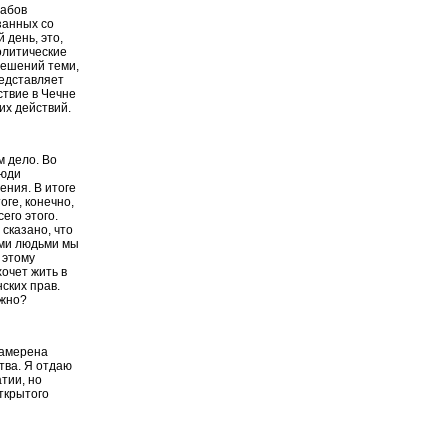
табов
занных со
 день, это,
олитические
решений теми,
редставляет
ствие в Чечне
их действий.
м дело. Во
люди
ения. В итоге
оге, конечно,
его этого.
сказано, что
ими людьми мы
 этому
хочет жить в
ских прав.
ужно?
намерена
тва. Я отдаю
тии, но
открытого