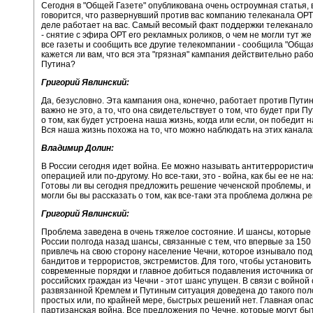
Сегодня в "Общей Газете" опубликована очень остроумная статья, 
говорится, что развернувший против вас компанию телеканала ОРТ
деле работает на вас. Самый весомый факт поддержки телеканало
- снятие с эфира ОРТ его рекламных роликов, о чем не могли тут же
все газеты и сообщить все другие телекомпании - сообщила "Общая
кажется ли вам, что вся эта "грязная" кампания действительно раб
Путина?
Григорий Явлинский:
Да, безусловно. Эта кампания она, конечно, работает против Пути
важно не это, а то, что она свидетельствует о том, что будет при П
о том, как будет устроена наша жизнь, когда или если, он победит 
Вся наша жизнь похожа на то, что можно наблюдать на этих канала
Владимир Долин:
В России сегодня идет война. Ее можно называть антитеррористич
операцией или по-другому. Но все-таки, это - война, как бы ее не н
Готовы ли вы сегодня предложить решение чеченской проблемы, и е
могли бы вы рассказать о том, как все-таки эта проблема должна р
Григорий Явлинский:
Проблема заведена в очень тяжелое состояние. И шансы, которые
России полгода назад шансы, связанные с тем, что впервые за 150
привлечь на свою сторону население Чечни, которое изнывало под
бандитов и террористов, экстремистов. Для того, чтобы установить
современные порядки и главное добиться подавления источника о
российских граждан из Чечни - этот шанс упущен. В связи с войной
развязанной Кремлем и Путиным ситуация доведена до такого пол
простых или, по крайней мере, быстрых решений нет. Главная опас
партизанская война. Все предложения по Чечне, которые могут бы