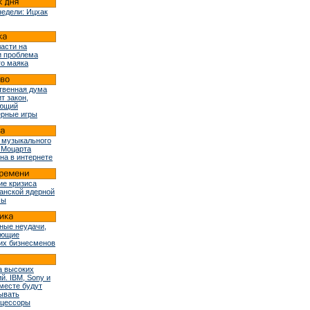
недели: Ицхак
ласти на
и проблема
го маяка
твенная дума
т закон,
ующий
рные игры
 музыкального
 Моцарта
на в интернете
ие кризиса
ранской ядерной
мы
ные неудачи,
ующие
их бизнесменов
 высоких
й. IBM, Sony и
вместе будут
ывать
оцессоры