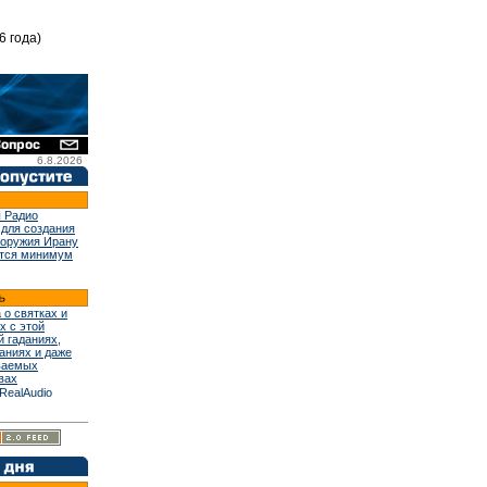
6 года)
6.8.2026
 Радио
 для создания
 оружия Ирану
тся минимум
 о святках и
х с этой
й гаданиях,
аниях и даже
ваемых
вах
RealAudio