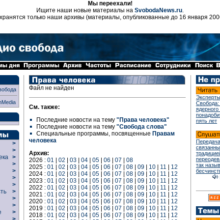
Мы переехали!
Ищите наши новые материалы на
SvobodaNews.ru
.
хранятся только наши архивы (материалы, опубликованные до 16 января 200
Файл не найден
вобода
Эксперты
nMedia
Свобода:
См. также:
ядерного
понадоби
Последние новости на тему
"Права человека"
пять лет
Последние новости на тему
"Свобода слова"
Специальные программы, посвященные
Правам
человека
Передача
>
связанны
>
Архив:
традицие
века
>
переодев
2026 :
01
|
02
|
03
|
04
|
05
|
06
|
07
|
08
>
так назы
2025 :
01
|
02
|
03
|
04
|
05
|
06
|
07
|
08
|
09
|
10
|
11
|
12
р
>
бесчинст
2024 :
01
|
02
|
03
|
04
|
05
|
06
|
07
|
08
|
09
|
10
|
11
|
12
>
2023 :
01
|
02
|
03
|
04
|
05
|
06
|
07
|
08
|
09
|
10
|
11
|
12
>
2022 :
01
|
02
|
03
|
04
|
05
|
06
|
07
|
08
|
09
|
10
|
11
|
12
сть
>
2021 :
01
|
02
|
03
|
04
|
05
|
06
|
07
|
08
|
09
|
10
|
11
|
12
>
2020 :
01
|
02
|
03
|
04
|
05
|
06
|
07
|
08
|
09
|
10
|
11
|
12
>
2019 :
01
|
02
|
03
|
04
|
05
|
06
|
07
|
08
|
09
|
10
|
11
|
12
ие
>
2018 :
01
|
02
|
03
|
04
|
05
|
06
|
07
|
08
|
09
|
10
|
11
|
12
>