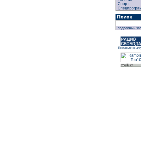
Спорт
Спецпрогра
подробный за
Поставьте ссылк