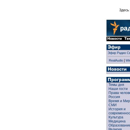
Здесь 
Эфир Радио С
|
RealAudio
Wi
Темы дня
Наши гости
Права чело
Россия
Время и Ми
СМИ
История и
современно
Культура
Медицина
Образован
Религия