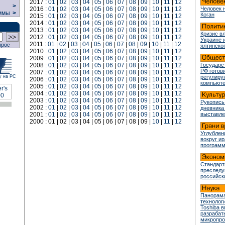
2017 :
01
|
02
|
03
|
04
|
05
|
06
|
07
|
08
|
09
|
10
|
11
|
12
>
2016 :
01
|
02
|
03
|
04
|
05
|
06
|
07
|
08
|
09
|
10
|
11
|
12
Человек 
ммы
>
Коган
2015 :
01
|
02
|
03
|
04
|
05
|
06
|
07
|
08
|
09
|
10
|
11
|
12
2014 :
01
|
02
|
03
|
04
|
05
|
06
|
07
|
08
|
09
|
10
|
11
|
12
2013 :
01
|
02
|
03
|
04
|
05
|
06
|
07
|
08
|
09
|
10
|
11
|
12
Кризис в
2012 :
01
|
02
|
03
|
04
|
05
|
06
|
07
|
08
|
09
|
10
|
11
|
12
Украине 
2011 :
01
|
02
|
03
|
04
|
05
|
06
|
07
|
08
|
09
|
10
|
11
|
12
прос
ялтинско
2010 :
01
|
02
|
03
|
04
|
05
|
06
|
07
|
08
|
09
|
10
|
11
|
12
2009 :
01
|
02
|
03
|
04
|
05
|
06
|
07
|
08
|
09
|
10
|
11
|
12
2008 :
01
|
02
|
03
|
04
|
05
|
06
|
07
|
08
|
09
|
10
|
11
|
12
Государс
РФ готови
2007 :
01
|
02
|
03
|
04
|
05
|
06
|
07
|
08
|
09
|
10
|
11
|
12
у на РС
регулир
2006 :
01
|
02
|
03
|
04
|
05
|
06
|
07
|
08
|
09
|
10
|
11
|
12
компьюте
2005 :
01
|
02
|
03
|
04
|
05
|
06
|
07
|
08
|
09
|
10
|
11
|
12
2004 :
01
|
02
|
03
|
04
|
05
|
06
|
07
|
08
|
09
|
10
|
11
|
12
2003 :
01
|
02
|
03
|
04
|
05
|
06
|
07
|
08
|
09
|
10
|
11
|
12
Рукопись
2002 :
01
|
02
|
03
|
04
|
05
|
06
|
07
|
08
|
09
|
10
|
11
|
12
дневника
2001 :
01
|
02
|
03
|
04
|
05
|
06
|
07
|
08
|
09
|
10
|
11
|
12
выставле
2000 : 01 | 02 | 03 | 04 | 05 | 06 | 07 | 08 | 09 |
10
|
11
|
12
Углублен
вокруг и
програм
Стандарт
преслед
российск
Панорама
технологи
Toshiba 
разрабат
микропр