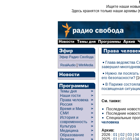
Ищите наши новы
Здесь хранятся только наши архивы (
Эфир Радио Свобода
Глава ведомства С
|
RealAudio
WinMedia
завершил многодневн
Нужно ли посягать
его безопасности?
[1
В Париже состояла
посвященая ситуации
Темы дня
>
Наши гости
>
Права человека
>
См. также:
Россия
>
Время и Мир
>
Последние новост
СМИ
>
Последние новост
История и
>
Специальные про
современность
>
человека
Культура
>
Архив:
Медицина
>
2026 :
01
|
02
|
03
|
04
Образование
>
2025 :
01
|
02
|
03
|
04
Религия
>