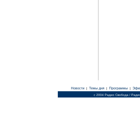
Новости
Темы дня
Программы
Эфи
|
|
|
c 2004 Радио Свобода / Ради