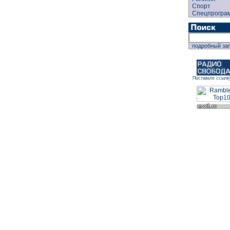
Спорт
Спецпрогра
подробный за
Поставьте ссылк