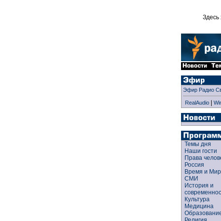
Здесь 
Эфир Радио С
|
RealAudio
Wi
Темы дня
Наши гости
Права чело
Россия
Время и Ми
СМИ
История и
современно
Культура
Медицина
Образован
Религия