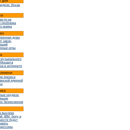
недели: Ицхак
ласти на
и проблема
го маяка
твенная дума
т закон,
ующий
рные игры
 музыкального
 Моцарта
на в интернете
ие кризиса
ранской ядерной
мы
ные неудачи,
ующие
их бизнесменов
 высоких
й. IBM, Sony и
вместе будут
ывать
оцессоры