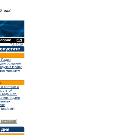
6 года)
7.8.2026
 Радио
 для создания
 оружия Ирану
тся минимум
 о святках и
х с этой
й гаданиях,
аниях и даже
ваемых
вах
RealAudio