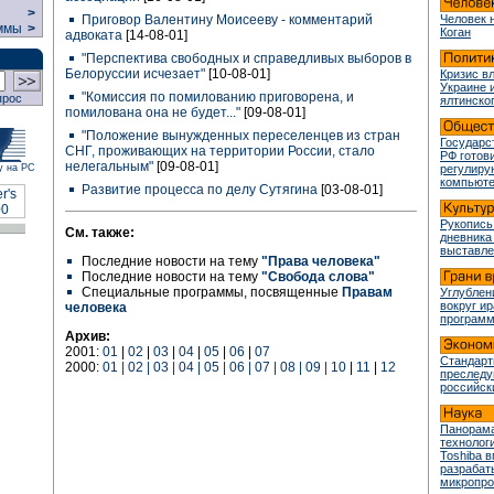
>
Приговор Валентину Моисееву - комментарий
Человек 
ммы
>
Коган
адвоката
[14-08-01]
"Перспектива свободных и справедливых выборов в
Белоруссии исчезает"
[10-08-01]
Кризис в
Украине 
"Комиссия по помилованию приговорена, и
прос
ялтинско
помилована она не будет..."
[09-08-01]
"Положение вынужденных переселенцев из стран
Государс
СНГ, проживающих на территории России, стало
РФ готови
нелегальным"
[09-08-01]
у на РС
регулир
компьюте
Развитие процесса по делу Сутягина
[03-08-01]
Рукопись
См. также:
дневника
выставле
Последние новости на тему
"Права человека"
Последние новости на тему
"Свобода слова"
Специальные программы, посвященные
Правам
Углублен
вокруг и
человека
програм
Архив:
2001:
01
|
02
|
03
|
04
|
05
|
06
|
07
Стандарт
2000:
01 | 02 | 03 | 04 | 05 | 06 | 07 | 08 | 09 | 10
|
11
|
12
преслед
российск
Панорама
технологи
Toshiba 
разрабат
микропр