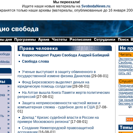
Мы переехали!
Ищите наши новые материалы на
SvobodaNews.ru
.
хранятся только наши архивы (материалы, опубликованные до 16 января 200
вобода
Корреспондент Радио Свобода Андрей Бабицкий
Эксперты
Свобода слова
nMedia
Свобода:
ядерного
понадоби
Ученые выступают в защиту обвиненного в
пять лет
государственной измене физика Данилова
[29-08-01]
Фонд Березовского выделяет деньги на
Передача
юридическую помощь солдатам
[28-08-01]
>
связанны
>
На Алтае вышла Книга Памяти жертв политических
традицие
века
>
переодев
репрессий
[27-08-01]
>
так назы
Защита неприкосновенности частной жизни и
р
>
бесчинст
компьютерная слежка - судебное дело в США
[17-08-
>
01]
>
сть
>
Доклад " Кризис судебной власти в России на
>
примере Московского региона"
[17-08-01]
>
Создание Нижегородской правозащитной
ие
>
ассоциации
[16-08-01]
>