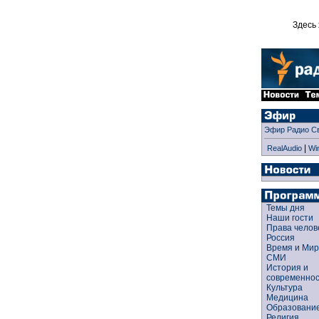
Здесь 
Эфир Радио С
|
RealAudio
Wi
Темы дня
Наши гости
Права чело
Россия
Время и Ми
СМИ
История и
современно
Культура
Медицина
Образован
Религия