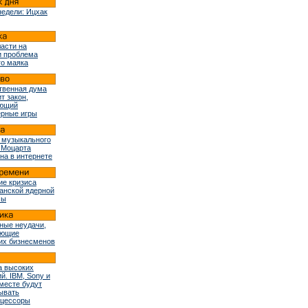
недели: Ицхак
ласти на
и проблема
го маяка
твенная дума
т закон,
ующий
рные игры
 музыкального
 Моцарта
на в интернете
ие кризиса
ранской ядерной
мы
ные неудачи,
ующие
их бизнесменов
 высоких
й. IBM, Sony и
вместе будут
ывать
оцессоры