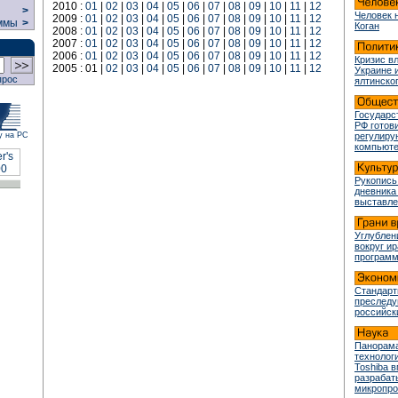
2010 :
01
|
02
|
03
|
04
|
05
|
06
|
07
|
08
|
09
|
10
|
11
|
12
>
Человек 
2009 :
01
|
02
|
03
|
04
|
05
|
06
|
07
|
08
|
09
|
10
|
11
|
12
ммы
>
Коган
2008 :
01
|
02
|
03
|
04
|
05
|
06
|
07
|
08
|
09
|
10
|
11
|
12
2007 :
01
|
02
|
03
|
04
|
05
|
06
|
07
|
08
|
09
|
10
|
11
|
12
2006 :
01
|
02
|
03
|
04
|
05
|
06
|
07
|
08
|
09
|
10
|
11
|
12
Кризис в
2005 : 01 |
02
|
03
|
04
|
05
|
06
|
07
|
08
|
09
|
10
|
11
|
12
Украине 
прос
ялтинско
Государс
РФ готови
у на РС
регулир
компьюте
Рукопись
дневника
выставле
Углублен
вокруг и
програм
Стандарт
преслед
российск
Панорама
технологи
Toshiba 
разрабат
микропр