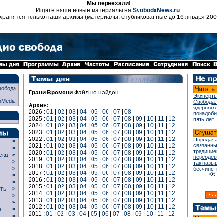
Мы переехали!
Ищите наши новые материалы на
SvobodaNews.ru
.
хранятся только наши архивы (материалы, опубликованные до 16 января 200
вобода
Грани Времени
Файл не найден
Эксперты
nMedia
Свобода:
Архив:
ядерного
2026 :
01
|
02
|
03
|
04
|
05
|
06
|
07
|
08
понадоби
2025 :
01
|
02
|
03
|
04
|
05
|
06
|
07
|
08
|
09
|
10
|
11
|
12
пять лет
2024 :
01
|
02
|
03
|
04
|
05
|
06
|
07
|
08
|
09
|
10
|
11
|
12
2023 :
01
|
02
|
03
|
04
|
05
|
06
|
07
|
08
|
09
|
10
|
11
|
12
2022 :
01
|
02
|
03
|
04
|
05
|
06
|
07
|
08
|
09
|
10
|
11
|
12
Передача
>
2021 :
01
|
02
|
03
|
04
|
05
|
06
|
07
|
08
|
09
|
10
|
11
|
12
связанны
>
традицие
2020 :
01
|
02
|
03
|
04
|
05
|
06
|
07
|
08
|
09
|
10
|
11
|
12
века
>
переодев
2019 :
01
|
02
|
03
|
04
|
05
|
06
|
07
|
08
|
09
|
10
|
11
|
12
>
так назы
2018 :
01
|
02
|
03
|
04
|
05
|
06
|
07
|
08
|
09
|
10
|
11
|
12
р
>
бесчинст
2017 :
01
|
02
|
03
|
04
|
05
|
06
|
07
|
08
|
09
|
10
|
11
|
12
>
2016 :
01
|
02
|
03
|
04
|
05
|
06
|
07
|
08
|
09
|
10
|
11
|
12
>
2015 :
01
|
02
|
03
|
04
|
05
|
06
|
07
|
08
|
09
|
10
|
11
|
12
сть
>
2014 :
01
|
02
|
03
|
04
|
05
|
06
|
07
|
08
|
09
|
10
|
11
|
12
>
2013 :
01
|
02
|
03
|
04
|
05
|
06
|
07
|
08
|
09
|
10
|
11
|
12
>
2012 :
01
|
02
|
03
|
04
|
05
|
06
|
07
|
08
|
09
|
10
|
11
|
12
ие
>
2011 :
01
|
02
|
03
|
04
|
05
|
06
|
07
|
08
|
09
|
10
|
11
|
12
>