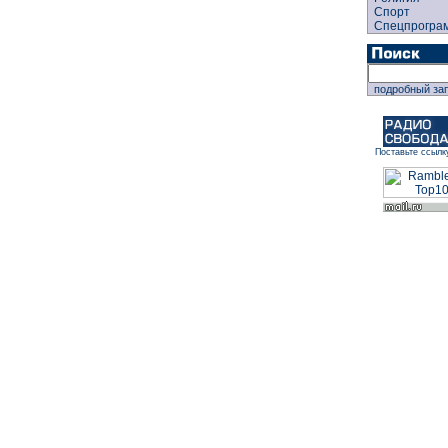
Спорт
Спецпрогра
подробный за
Поставьте ссылк