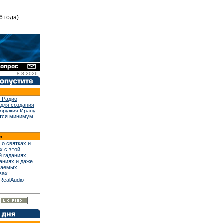
6 года)
8.8.2026
 Радио
 для создания
 оружия Ирану
тся минимум
 о святках и
х с этой
й гаданиях,
аниях и даже
ваемых
вах
RealAudio