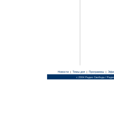
Новости
Темы дня
Программы
Эфи
|
|
|
c 2004 Радио Свобода / Ради