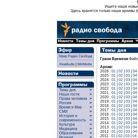
Ищите наши новы
Здесь хранятся только наши архивы (
Эфир Радио Свобода
Грани Времени
Файл
|
RealAudio
WinMedia
Архив:
2026 :
01
|
02
|
03
|
04
2025 :
01
|
02
|
03
|
04
2024 :
01
|
02
|
03
|
04
2023 :
01
|
02
|
03
|
04
2022 :
01
|
02
|
03
|
04
Темы дня
>
2021 :
01
|
02
|
03
|
04
Наши гости
>
2020 :
01
|
02
|
03
|
04
Права человека
>
2019 :
01
|
02
|
03
|
04
Россия
>
2018 :
01
|
02
|
03
|
04
Время и Мир
>
2017 :
01
|
02
|
03
|
04
СМИ
>
2016 :
01
|
02
|
03
|
04
История и
>
2015 :
01
|
02
|
03
|
04
современность
>
2014 :
01
|
02
|
03
|
04
Культура
>
2013 :
01
|
02
|
03
|
04
Медицина
>
2012 :
01
|
02
|
03
|
04
Образование
>
2011 :
01
|
02
|
03
|
04
Религия
>