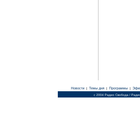
Новости
Темы дня
Программы
Эфи
|
|
|
c 2004 Радио Свобода / Ради