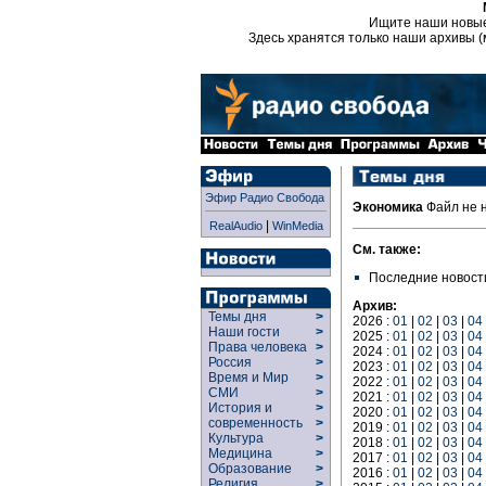
Ищите наши новы
Здесь хранятся только наши архивы (
Эфир Радио Свобода
Экономика
Файл не 
|
RealAudio
WinMedia
См. также:
Последние новост
Архив:
Темы дня
>
2026 :
01
|
02
|
03
|
04
Наши гости
>
2025 :
01
|
02
|
03
|
04
Права человека
>
2024 :
01
|
02
|
03
|
04
Россия
>
2023 :
01
|
02
|
03
|
04
Время и Мир
>
2022 :
01
|
02
|
03
|
04
СМИ
>
2021 :
01
|
02
|
03
|
04
История и
>
2020 :
01
|
02
|
03
|
04
современность
>
2019 :
01
|
02
|
03
|
04
Культура
>
2018 :
01
|
02
|
03
|
04
Медицина
>
2017 :
01
|
02
|
03
|
04
Образование
>
2016 :
01
|
02
|
03
|
04
Религия
>