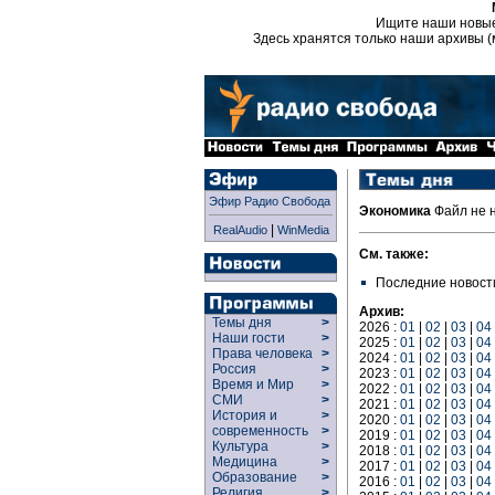
Ищите наши новы
Здесь хранятся только наши архивы (
Эфир Радио Свобода
Экономика
Файл не 
|
RealAudio
WinMedia
См. также:
Последние новост
Архив:
Темы дня
>
2026 :
01
|
02
|
03
|
04
Наши гости
>
2025 :
01
|
02
|
03
|
04
Права человека
>
2024 :
01
|
02
|
03
|
04
Россия
>
2023 :
01
|
02
|
03
|
04
Время и Мир
>
2022 :
01
|
02
|
03
|
04
СМИ
>
2021 :
01
|
02
|
03
|
04
История и
>
2020 :
01
|
02
|
03
|
04
современность
>
2019 :
01
|
02
|
03
|
04
Культура
>
2018 :
01
|
02
|
03
|
04
Медицина
>
2017 :
01
|
02
|
03
|
04
Образование
>
2016 :
01
|
02
|
03
|
04
Религия
>