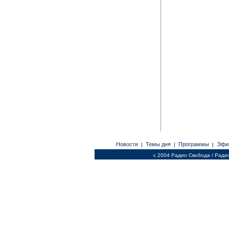
Новости
Темы дня
Программы
Эфи
|
|
|
c 2004 Радио Свобода / Ради