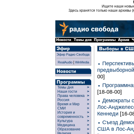
Ищите наши новы
Здесь хранятся только наши архивы (
Эфир Радио Свобода
|
Перспективы
RealAudio
WinMedia
предвыборно
00]
Программная
Темы дня
>
[18-08-00]
Наши гости
>
Права человека
>
Демократы о
Россия
>
Время и Мир
>
Лос-Анджелес
СМИ
>
История и
>
Кеннеди
[16-0
современность
>
Культура
>
Съезд Демок
Медицина
>
США в Лос-Ан
Образование
>
Религия
>