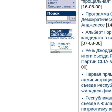
"прощальная" 
Спорт
>
[16-08-00]
Спецпрограммы
>
Программа 
Демократичес
подробный запрос
Анджелесе
[1
Альберт Гор
кандидата в 
Поставьте ссылку на РС
[07-08-00]
Речь Джордж
итоги съезда 
Партии США 
00]
Первая прям
администраци
съезде Респуб
Филадельфи
Республикан
съезде в Фил
патриотизму 