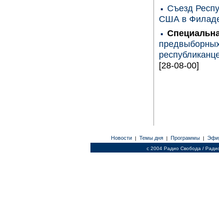
Съезд Респу
США в Филад
Специальн
предвыборных
республиканц
[28-08-00]
Новости
Темы дня
Программы
Эфи
|
|
|
c 2004 Радио Свобода / Ради