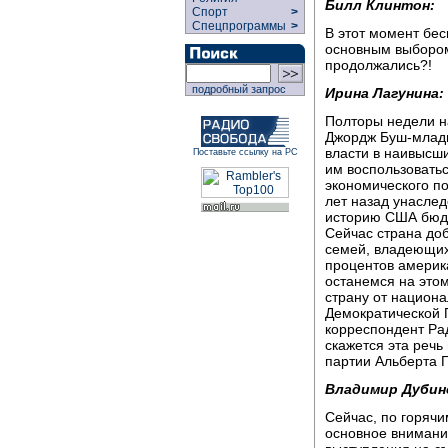
Билл Клинтон:
Спорт
>
Спецпрограммы
>
В этот момент бе
основным выбором:
продолжались?!
подробный запрос
Ирина Лагунина:
Полторы недели н
Джордж Буш-младш
власти в наивысш
Поставьте ссылку на РС
им воспользовать
экономического п
лет назад унасле
историю США бюдж
Сейчас страна до
семей, владеющих
процентов америк
останемся на этом
страну от национа
Демократической 
корреспондент Ра
скажется эта речь
партии Альберта 
Владимир Дубин
Сейчас, по горяч
основное внимани