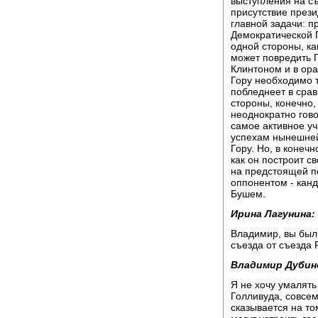
выступления на съ
присутствие прези
главной задачи: п
Демократической П
одной стороны, ка
может повредить Г
Клинтоном и в ора
Гору необходимо т
побледнеет в срав
стороны, конечно,
неоднократно гово
самое активное уч
успехам нынешней
Гору. Но, в конечн
как он построит с
на предстоящей п
оппонентом - кан
Бушем.
Ирина Лагунина:
Владимир, вы был
съезда от съезда
Владимир Дубин
Я не хочу умалять
Голливуда, совсе
сказывается на том