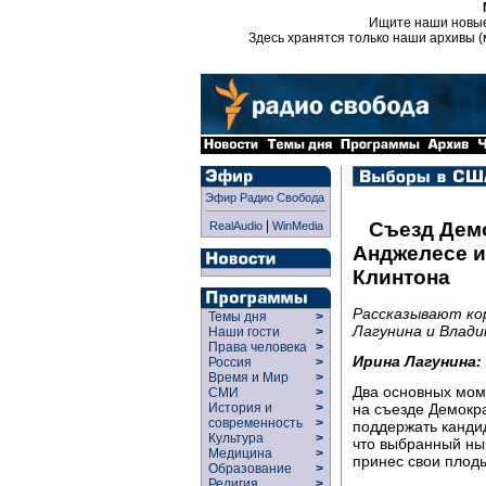
Ищите наши новы
Здесь хранятся только наши архивы (
Эфир Радио Свобода
|
Съезд Дем
RealAudio
WinMedia
Анджелесе и
Клинтона
Рассказывают ко
Темы дня
>
Лагунина и Влади
Наши гости
>
Права человека
>
Ирина Лагунина:
Россия
>
Время и Мир
>
Два основных мом
СМИ
>
на съезде Демокр
История и
>
современность
>
поддержать канди
Культура
>
что выбранный ны
Медицина
>
принес свои плод
Образование
>
Религия
>