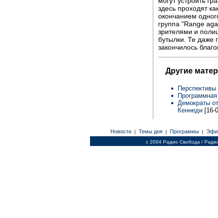
могут устроить г
здесь проходят как
окончанием одного
группа "Range aga
зрителями и поли
бутылки. Те даже 
закончилось благо
Другие мате
Перспективы
Программная
Демократы от
Кеннеди
[16-
Новости
Темы дня
Программы
Эфи
|
|
|
c 2004 Радио Свобода / Ради