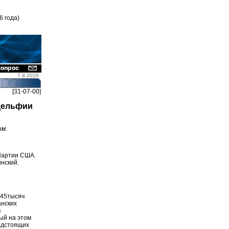
6 года)
7.8.2026
[31-07-00]
дельфии
им.
Партии США.
нский.
 45тысяч
анских
в
ый на этом
едстоящих