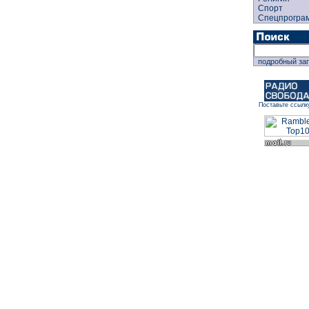
Спорт
Спецпрогра
подробный за
Поставьте ссылк