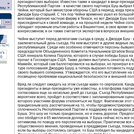
президентских выборах. Известен также и кандидат в вице-прези
>
Республиканской Партии - в качестве своего партнера Буш выбрал
ммы
>
Чейни, который был министром обороны США в период, когда пре
Джордж Буш-старший. С тех пор Чейни временно ушел из большой
возглавил крупную частную фирму в Техасе, но вот Джордж Буш по
присоединиться к своей команде, и на прошлой неделе Чейни согл
обладает огромным опытом работы в Вашингтоне, в свое время он
прос
конгрессменом, и он также считается экспертом в вопросах внешне
Чейни выступит перед делегатами съезда в среду, а Джордж Буш - в
заключительный день съезда. На нем выступят и другие видные л
у на РС
республиканцев. Среди них особенно отмечаются персоны бывшег
председателя Объединенного Комитета Начальников Штабов Воо
США генерала Колина Пауэлла, которого в случае победы Буша на
прочат в Госсекретари США. Также должен выступить сенатор из 
Маккейн, который сам баллотировался на выборах, но проиграл в 
туре голосования Джорджу Бушу, а теперь выразил готовность под
своего бывшего соперника. Утверждается, что его выступление на 
посвящено проблемам национальной безопасности и внешней пол
Вряд ли следует ожидать на этом съезде каких-то сюрпризов. Канд
президенты и вице-президенты уже известны, а платформа парти
согласована еще за несколько дней до съезда. Съезд Республикан
вероятнее всего, пройдет в соответствии с запланированным сцен
которого участники форума отклоняться не будут. Фактически этот 
грандиозным шоу, рассчитанным на то, чтобы продемонстрировать
сплоченность Республиканской Партии и поддержку ее кандидата
Буша. Это шоу не только грандиозное, но и очень дорогое. Предпол
оно обойдется в 65 миллионов долларов. У Буша сейчас есть все о
оптимизма по поводу его перспектив на выборах. Практически все
общественного мнения, проведенные в преддверии съезда, показы
если бы выборы состоялись сегодня, то Буш победил бы кандидата