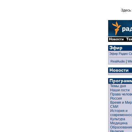
Здесь 
Эфир Радио С
|
RealAudio
Wi
Темы дня
Наши гости
Права чело
Россия
Время и Ми
СМИ
История и
современно
Культура
Медицина
Образован
Религия