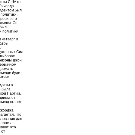
денты США от
 Ричарда
зидентом был
 политики,
просил его
асился. Он
 был
й политики.
 четверг, в
идеры
о
руженных Сил
 выборах
Аризоны Джон
первичном
держать
съезде будет
итики.
идаты в
и была
ской Партии,
арием, от
съезд станет
 Джорджа
агается, что
снования для
 опросы
вают, что
 от