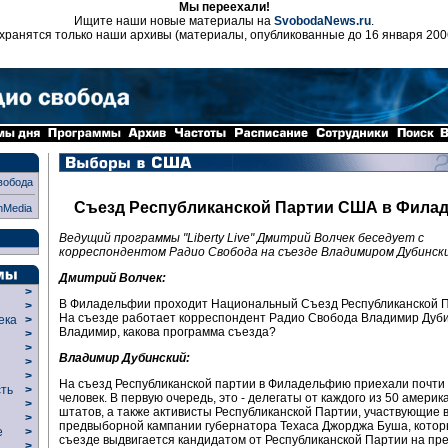
Мы переехали!
Ищите наши новые материалы на
SvobodaNews.ru
.
хранятся только наши архивы (материалы, опубликованные до 16 января 200
вобода
Съезд Республиканской Партии США в Фила
nMedia
Ведущий программы "Liberty Live" Дмитрий Волчек беседует с
корреспондентом Радио Свобода на съезде Владимиром Дубинск
Дмитрий Волчек:
>
В Филадельфии проходит Национальный Съезд Республиканской 
>
На съезде работает корреспондент Радио Свобода Владимир Дуби
века
>
Владимир, какова программа съезда?
>
р
>
Владимир Дубинский:
>
>
На съезд Республиканской партии в Филадельфию приехали почти
сть
>
человек. В первую очередь, это - делегаты от каждого из 50 америк
>
штатов, а также активисты Республиканской Партии, участвующие 
>
предвыборной кампании губернатора Техаса Джорджа Буша, котор
ие
>
съезде выдвигается кандидатом от Республиканской Партии на пр
>