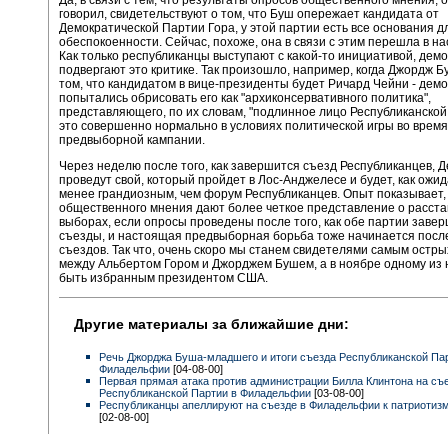
говорил, свидетельствуют о том, что Буш опережает кандидата от
Демократической Партии Гора, у этой партии есть все основания д
обеспокоенности. Сейчас, похоже, она в связи с этим перешла в н
Как только республиканцы выступают с какой-то инициативой, демо
подвергают это критике. Так произошло, например, когда Джордж 
том, что кандидатом в вице-президенты будет Ричард Чейни - демо
попытались обрисовать его как "архиконсервативного политика",
представляющего, по их словам, "подлинное лицо Республиканской
это совершенно нормально в условиях политической игры во время
предвыборной кампании.
Через неделю после того, как завершится съезд Республиканцев, 
проведут свой, который пройдет в Лос-Анджелесе и будет, как ожид
менее грандиозным, чем форум Республиканцев. Опыт показывает,
общественного мнения дают более четкое представление о расста
выборах, если опросы проведены после того, как обе партии завер
съезды, и настоящая предвыборная борьба тоже начинается посл
съездов. Так что, очень скоро мы станем свидетелями самым остры
между Альбертом Гором и Джорджем Бушем, а в ноябре одному из 
быть избранным президентом США.
Другие материалы за ближайшие дни:
Речь Джорджа Буша-младшего и итоги съезда Республиканской Па
Филадельфии
[04-08-00]
Первая прямая атака против администрации Билла Клинтона на съ
Республиканской Партии в Филадельфии
[03-08-00]
Республиканцы апеллируют на съезде в Филадельфии к патриотиз
[02-08-00]