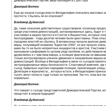
Демократической Партии, вице-президента США Гора.
Дмитрий Волчек:
Еще до начала съезда власти Филадельфии опасались массовых а
протеста. Сбылись ли их опасения?
Владимир Дубинский:
Да, такие опасения действительно существовали, поскольку предпо
среди участников демонстраций, запланированных здесь, будут и те
участвовал в акциях протеста в Сиэтле и Вашингтоне, которые со
беспорядками - тогда десятки человек были арестованы. Пока опа
городских властей не сбылись. В воскресенье прошла крупная дем
марш, получивший название "Единство 2000", но все прошло очень
каких бы то ни было неприятных инцидентов и арестов. Участники
призывали к реформам по целому ряду проблем, но действовали в
дружелюбно и с чувством юмора, а полиция фактически не вмешива
только контролировала уличное движение и направление марша к
демонстраций. Вообще в Филадельфии в связи со съездом принят
экстраординарные меры безопасности. Спортивный комплекс, где 
съезд, буквально оцеплен нарядами полиции, прилегающие улицы
Делегации и журналисты, , которых кстати, в Филадельфию приеха
тысяч, могут попасть туда только по пропускам. Так что, пока все п
нормально.
Дмитрий Волчек:
Что говорят о съезде представителей Демократической Партии, к
предстоит в скором будущем?
Владимир Дубинский:
Да, в связи с тем, что результаты опросов общественного мнения, 