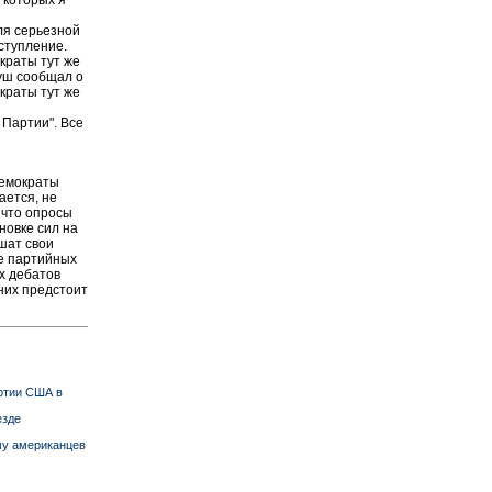
ля серьезной
аступление.
краты тут же
Буш сообщал о
краты тут же
 Партии". Все
Демократы
ается, не
 что опросы
новке сил на
шат свои
е партийных
х дебатов
них предстоит
ртии США в
езде
му американцев