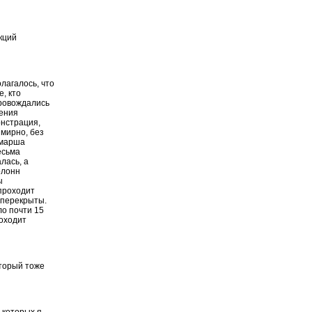
кций
лагалось, что
, кто
провождались
сения
онстрация,
 мирно, без
 марша
есьма
лась, а
олонн
ы
проходит
 перекрыты.
ло почти 15
роходит
оторый тоже
о которых я