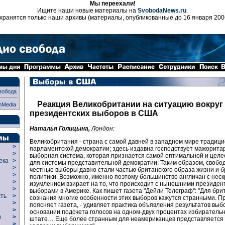
Мы переехали!
Ищите наши новые материалы на
SvobodaNews.ru
.
хранятся только наши архивы (материалы, опубликованные до 16 января 200
вобода
Реакция Великобритании на ситуацию вокруг
nMedia
президентских выборов в США
Наталья Голицына,
Лондон:
Великобритания - страна с самой давней в западном мире традиц
>
парламентской демократии; здесь издавна господствует мажорита
>
выборная система, которая признается самой оптимальной и цел
века
>
для системы представительной демократии. Таким образом, свобо
>
честные выборы давно стали частью британского образа жизни и 
р
>
политики. Возможно, именно поэтому большинство англичан с не
>
изумлением взирает на то, что происходит с нынешними президен
>
выборами в Америке. Как пишет газета "Дейли Телеграф": "Для бри
сть
>
сознания многие особенности этих выборов кажутся странными. Пре
>
поясняет газета, - удивляет практика объявления результатов выб
>
основании подсчета голосов на одном-двух процентах избирательн
ие
>
штате… Еще более странным для неамериканцев представляется
>