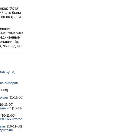
оры: "Хотя
й, это была
ься на грани
нешние
ьма. "Америка
 Соединенные
енарии. То,
 чья задача -
джа Буша,
тов выборов
11-00]
ранции
[11-11-00]
10-11-00]
 значит"
[10-11-
"
[10-11-00]
ельных итогов
стемы
[10-11-00]
дентских