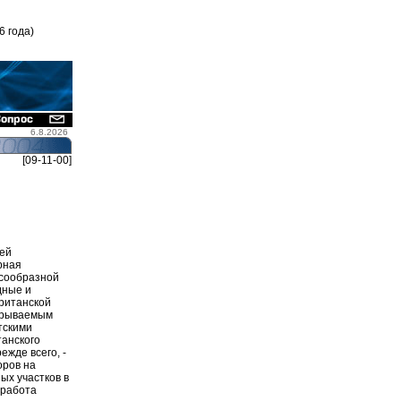
6 года)
6.8.2026
[09-11-00]
ией
рная
есообразной
дные и
британской
скрываемым
тскими
танского
жде всего, -
оров на
ых участков в
 работа