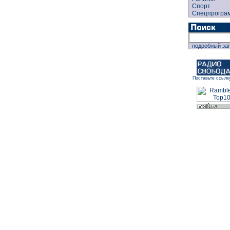
Спорт
Спецпрогра
подробный за
Поставьте ссылк