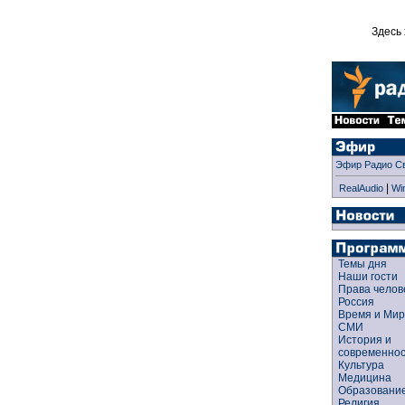
Здесь 
Эфир Радио С
|
RealAudio
Wi
Темы дня
Наши гости
Права чело
Россия
Время и Ми
СМИ
История и
современно
Культура
Медицина
Образован
Религия