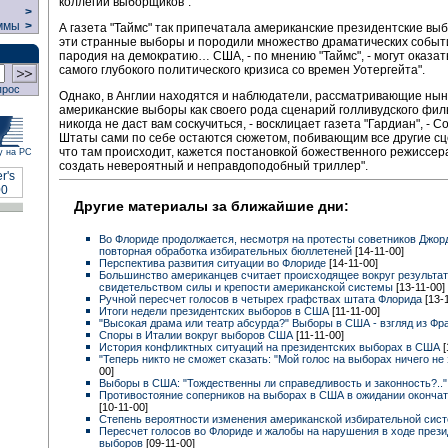
коллегии выборщиков".
>
ммы
>
А газета "Таймс" так припечатала американские президентские выб
эти странные выборы и породили множество драматических событи
пародия на демократию… США, - по мнению "Таймс", - могут оказат
самого глубокого политического кризиса со времен Уотергейта".
прос
Однако, в Англии находятся и наблюдатели, рассматривающие ны
американские выборы как своего рода сценарий голливудского фил
никогда не даст вам соскучиться, - восклицает газета "Гардиан", -
Штаты сами по себе остаются сюжетом, побивающим все другие сц
что там происходит, кажется постановкой божественного режиссера,
у на РС
создать невероятный и неправдоподобный триллер".
Другие материалы за ближайшие дни:
Во Флориде продолжается, несмотря на протесты советников Джор
повторная обработка избирательных бюллетеней
[14-11-00]
Перспектива развития ситуации во Флориде
[14-11-00]
Большинство американцев считает происходящее вокруг результа
свидетельством силы и крепости американской системы
[13-11-00]
Ручной пересчет голосов в четырех графствах штата Флорида
[13-
Итоги недели президентских выборов в США
[11-11-00]
"Высокая драма или театр абсурда?" Выборы в США - взгляд из Ф
Споры в Италии вокруг выборов США
[11-11-00]
История конфликтных ситуаций на президентских выборах в США
[
"Теперь никто не сможет сказать: "Мой голос на выборах ничего не
00]
Выборы в США: "Тождественны ли справедливость и законность?..
Противостояние соперников на выборах в США в ожидании окончат
[10-11-00]
Степень вероятности изменения американской избирательной си
Пересчет голосов во Флориде и жалобы на нарушения в ходе прези
выборов
[09-11-00]