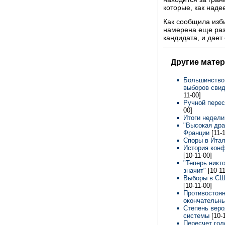
которые, как наде
Как сообщила изб
намерена еще раз 
кандидата, и дает 
Другие мате
Большинство 
выборов свид
11-00]
Ручной перес
00]
Итоги недел
"Высокая дра
Франции
[11-
Споры в Ита
История конф
[10-11-00]
"Теперь никт
значит"
[10-1
Выборы в США
[10-11-00]
Противостоян
окончательн
Степень веро
системы
[10-
Пересчет гол