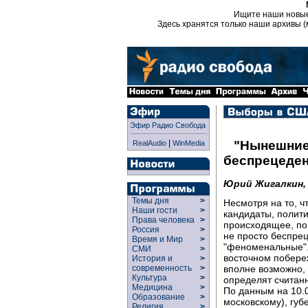
Ищите наши новы
Здесь хранятся только наши архивы (
Эфир Радио Свобода
|
"Нынешние
RealAudio
WinMedia
беспрецеден
Юрий Жигалкин
Темы дня
>
Несмотря на то, ч
Наши гости
>
кандидаты, полит
Права человека
>
происходящее, по 
Россия
>
не просто беспре
Время и Мир
>
"феноменальные".
СМИ
>
восточном побереж
История и
>
вполне возможно,
современность
>
Культура
>
определят считанн
Медицина
>
По данным на 10.0
Образование
>
московскому), губ
Религия
>