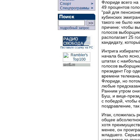
Флориде всего на 
Спорт
>
49 процентов голо
Спецпрограммы
>
"рай для пенсион
кубинских эмигран
такого не было ни
причине: чтобы вы
подробный запрос
голосов выборщико
располагает 25 гол
кандидату, которы
Поставьте ссылку на РС
Интрига избирате
начала было ясно,
штатах с наиболь
голосов выборщико
президент Гор оде
времени телеканал
Флориде, но потом
любые предсказан
Ранним утром они
Буш, и вице-прези
с победой, чтобы 
поздравление, так
Итак, сложилась р
общее абсолютное
хотя преимущество
менее, он проигр
младшего. Серьез
находится за гран