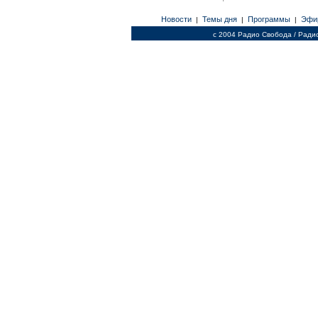
Новости
Темы дня
Программы
Эфи
|
|
|
c 2004 Радио Свобода / Ради