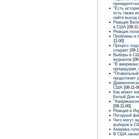
президентск
"Есть истори
есть также и
найти выход 
Реакция Вели
в США
[09-11
Реакция пол
Проблемы и п
11-00]
Процесс подс
спадает
[09-1
Выборы в США
журналов
[08
"В американс
процедурам, 
"Плавильный 
продолжает р
Драматически
США
[08-11-0
Как может из
Белый Дом н
"Американски
[08-11-00]
Реакция в И
Погодный фа
Чего могут ж
выборов в 
Америка гол
В США начал