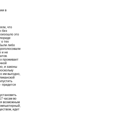
нии в
яли, что
н без
роизошло это
Флориде
 о тех
 были либо
проголосовали
 и не
атов.
ах проживает
учной
о, и законы
поскольку
о им выгодно,
бликанской
ыпустить
 - придется
 установить
17 часам во
тся возможным
компьютерный,
ществом, идет