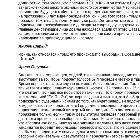
должностью, тем более, что президент США Клинтон отбыл в Брун
азиатско-тихоокеанского экономического сотрудничества. Что касае
возможного будущего кабинета, то его представители заявляют, что
на протяжении 8 лет вице-президентом, он и без того готов к тому,
президентом, и на этот счет у него уже разработаны четкие планы.
образом, пока республиканцы и демократы спорят друг с другом во
главные действующие лица драмы находятся вдали от этого штата
занимаются своими делами, хотя, конечно, они самым пристальны
наблюдают за происходящим во Флориде.
Андрей Шарый:
Ирина, как относятся к тому, что происходит с выборами, в Соедин
Штатах?
Ирина Лагунина:
Большинство американцев, Андрей, как показывают последние опр
выступают за то, чтобы подсчет голосов был проведен честно и тщ
Время пересчета в этом случае не имеет большого значения. Так п
три четверти опрошенных журналом "Ньюсуик" - 72 процента к 25 п
кто считает, что надо все побыстрее закончить. По опросу, провед
телекомпанией "Си-Эн-Эн", четверо из десяти считают, что Альбер
подождать с судебными исками до того, как будет завершен подсчет
Каждый четвертый полагает, что Гор должен немедленно признать
поражение, также каждый четвертый полагает, что Гор должен при
поражение только, если к таким результатам приведет повторный п
две трети против новых выборов во Флориде. Кстати, все опросы п
что абсолютное большинство американцев полагает, что даже если
кандидатов победит небольшим перевесом голосов, это не сделает
слабым президентом. А семь из десяти человек считают, что все п
отсрочка окончательных результатов и пересчеты - это свидетельс