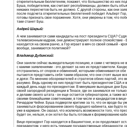
открепительным бюллетеням, покажет, что большинство из них по
Буша, победителем, как считают республиканцы, должен быть объя
никаких пересчетов быть не должно. С другой стороны, как они зая
после подсчета открепительных бюллетеней победит Альберт Гор,
готовы признать свое поражение. Хотя, они уверены в том, что поб
таки станет Буш.
Андрей Шарый:
А чем занимаются сами кандидаты на пост президента США? Судя
телевизионным кадрам, они демонстрируют полное спокойствие - 
находится на своем ранчо, а Гор играет в мяч со своей семьей - кром
вообще, занимаются политикой?
Владимир Дубинский:
Они заняли сейчас выжидательную позицию, и сами с четверга не 
с какими заявлениями - это делают за них их представители. Канд
отстранились от споров и обвинений, которыми обмениваются обе
пытаются представить себя таким образом, что они стоят выше все
и дрязг. По мнению обозревателей и стратегов обеих партий, это в
разумно. Ведь одному из них предстоит быть президентом США и 
каждый день надо по-президентски. В минувшие выходные дни Буш
своей загородной резиденции в Техасе, где он занимался не только
и делами своего штата - он еще остается губернатором, а также вс
своими ближайшими советниками, в том числе и кандидатом в виц
Ричардом Чейни. Буша подвергли критике за то, что он вроде бы у
заниматься форсированием своего будущего кабинета, как будто п
уже в кармане. Он сказал, что исключать возможности того, что пр
будет он, нельзя, и он хотел бы быть готовым к формированию каб
Вице-президент Гор находится в Вашингтоне, и он продолжает ост
президентом, у него есть текущие государственные обязанности, 