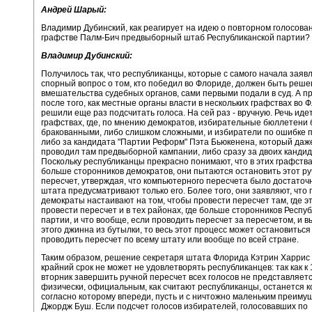
Андрей Шарый:
Владимир Дубинский, как реагирует на идею о повторном голосова
графстве Палм-Бич предвыборный штаб Республиканской партии?
Владимир Дубинский:
Получилось так, что республиканцы, которые с самого начала заявл
спорный вопрос о том, кто победил во Флориде, должен быть реше
вмешательства судебных органов, сами первыми подали в суд. А п
после того, как местные органы власти в нескольких графствах во 
решили еще раз подсчитать голоса. На сей раз - вручную. Речь идет
графствах, где, по мнению демократов, избирательные бюллетени
бракованными, либо слишком сложными, и избиратели по ошибке 
либо за кандидата "Партии Реформ" Пэта Бьюкенена, который даже
проводил там предвыборной кампании, либо сразу за двоих кандид
Поскольку республиканцы прекрасно понимают, что в этих графств
больше сторонников демократов, они пытаются остановить этот р
пересчет, утверждая, что компьютерного пересчета было достаточн
штата предусматривают только его. Более того, они заявляют, что 
демократы настаивают на том, чтобы провести пересчет там, где эт
провести пересчет и в тех районах, где больше сторонников Респу
партии, и что вообще, если проводить пересчет за пересчетом, и в
этого джинна из бутылки, то весь этот процесс может остановиться
проводить пересчет по всему штату или вообще по всей стране.
Таким образом, решение секретаря штата Флорида Кэтрин Харрис
крайний срок не может не удовлетворять республиканцев: так как к 
вторник завершить ручной пересчет всех голосов не представляе
физически, официальным, как считают республиканцы, останется 
согласно которому впереди, пусть и с ничтожно маленьким преиму
Джордж Буш. Если подсчет голосов избирателей, голосовавших по