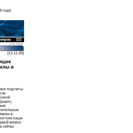
6 года)
6.8.2026
[13-11-00]
ящее
силы и
 все подсчеты
Если
ручной
дущего,
лько
епительным
явлен в
шингтоне наши
ервый вопрос
а сейчас