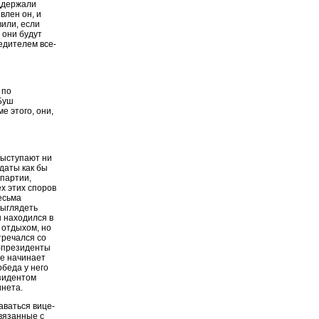
ддержали
влен он, и
вили, если
 они будут
едителем все-
 по
Буш
е этого, они,
выступают ни
идаты как бы
 партии,
х этих споров
есьма
выглядеть
 находился в
 отдыхом, но
тречался со
е-президенты
же начинает
обеда у него
езидентом
инета.
аваться вице-
связанные с