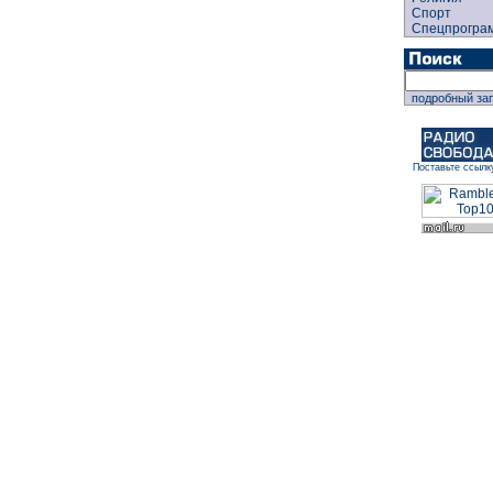
Спорт
Спецпрогра
подробный за
Поставьте ссылк