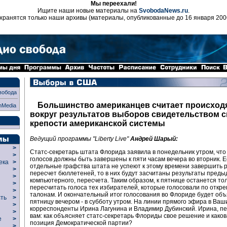
Мы переехали!
Ищите наши новые материалы на
SvobodaNews.ru
.
хранятся только наши архивы (материалы, опубликованные до 16 января 200
вобода
Большинство американцев считает происход
nMedia
вокруг результатов выборов свидетельством 
крепости американской системы
Ведущий программы "Liberty Live"
Андрей Шарый:
>
Статс-секретарь штата Флорида заявила в понедельник утром, что
>
голосов должны быть завершены к пяти часам вечера во вторник. 
века
>
отдельные графства штата не успеют к этому времени завершить 
>
пересчет бюллетеней, то в них будут засчитаны результаты преды
р
>
компьютерного, пересчета. Таким образом, к пятнице останется то
>
пересчитать голоса тех избирателей, которые голосовали по откр
>
талонам. И окончательный итог голосования во Флориде будет объ
сть
>
пятницу вечером - в субботу утром. На линии прямого эфира в Ва
>
корреспонденты Ирина Лагунина и Владимир Дубинский. Ирина, п
>
вам: как объясняет статс-секретарь Флориды свое решение и каков
ие
>
позиция Демократической партии?
>