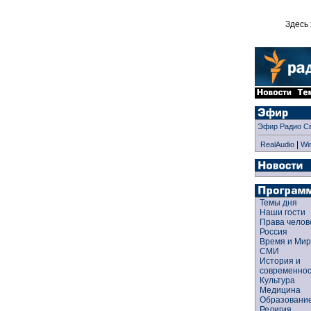
Здесь 
Эфир Радио С
|
RealAudio
Wi
Темы дня
Наши гости
Права чело
Россия
Время и Ми
СМИ
История и
современно
Культура
Медицина
Образован
Религия