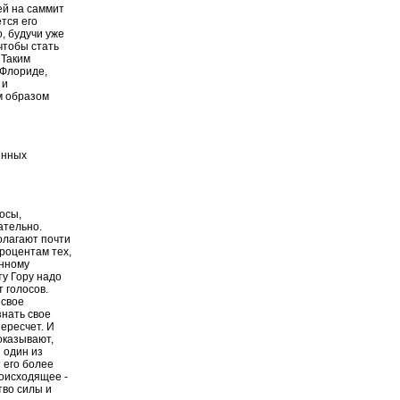
ей на саммит
тся его
, будучи уже
 чтобы стать
 Таким
 Флориде,
 и
м образом
енных
осы,
ательно.
олагают почти
роцентам тех,
енному
ту Гору надо
 голосов.
 свое
знать свое
ересчет. И
оказывают,
 один из
 его более
роисходящее -
тво силы и