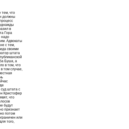
 тем, что
 и должны
 процесс
 однажды
разил в
та Гора
с надо
ним. Адвокаты
не с тем,
рида своими
рнатор штата
публиканской
ба Буша, а
о в том, что
в том случае,
местная
чь
ейчас
где
 суд штата с
рен Кристофер
явят, что
олосов
не будут
но признает
 но потом
ограничен или
для того,