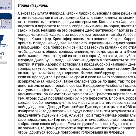
>
Ирина Лагунина:
ммы
>
Секретарь штата Флорида Кэтрин Харрис объяснила свое решение
итоги голосования в штате должны быть четкими, окончательными
стать известны в течение разумного времени. Как заявила Харрис,
подсчета и пересчета голосов, собранных в день выборов, должен
прос
закончиться. Реакцию на это решение Демократической партии вы
понедельник наблюдатель за пересчетом голосов от штаба Альбер
Уоррен Кристофер. Кристофер заявил, что решение Кэтрин Харри
принять к сведению, однако, назвал его неразумным и односторон
у на РС
и помощники Гора пригрозили сейчас развернуть кампанию по стра
чтобы доказать общественному мнению, что секретарь штата Фло
действиями помогает одной из сторон спора. Дело в том, что губе
Флорида Джеб Буш - младший брат кандидата в президенты от Рес
партии. Кэтрин Харрис участвовала в предвыборной кампании Дже
теперь, как утверждают демократы, поддерживает одну сторону. Дел
по закону штата Флорида пересчет бюллетеней вручную разрешен 
если он проводится в разумные сроки и если на него соглашается 
избирательная комиссия. Такое согласие уже было дано, так что ре
действительно идет только о сроках. В поддержку Альберта Гора с
выступило графство Луизия, где также ведется пересчет голосов и 
большинство - за Демократическую партию. Графство обратилось в
тем, чтобы судья продлил сроки ручного пересчета. Впрочем, Уор
сегодня особо подчеркнул, что если результаты этого пересчета вы
победу одержал Джордж Буш - сейчас Буш ведет с отрывом в 288 г
избирателей, то демократы не будут оспаривать эти результаты и 
предъявлять судебные иски. Альберт Гор в таком случае официаль
свое поражение, как Гор его однажды, в ночь выборов уже признал,
забрал свои слова обратно. Если же ручной пересчет будет как-то 
не засчитан, то Демократическая партия может возбудить процесс 
чтобы добиться вообще повторного голосования во Флориде.