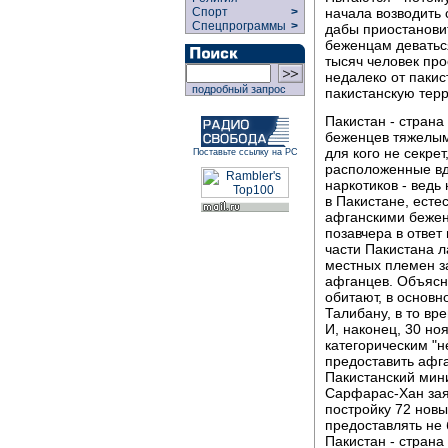
начала возводить 
Спорт
>
Спецпрограммы
>
дабы приостанови
беженцам деватьс
тысяч человек пр
недалеко от пакис
подробный запрос
пакистанскую тер
Пакистан - страна
беженцев тяжелым
для кого не секре
Поставьте ссылку на РС
расположенные вд
наркотиков - ведь
в Пакистане, есте
афганскими бежен
позавчера в ответ
части Пакистана 
местных племен за
афганцев. Объясня
обитают, в основ
Талибану, в то вр
И, наконец, 30 но
категорическим "
предоставить афг
Пакистанский мин
Сарфарас-Хан заяв
постройку 72 новы
предоставлять не 
Пакистан - страна