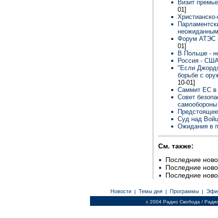
Визит премь
01]
Христианско
Парламентски
неожиданным
Форум АТЭС 
01]
В Польше - н
Россия - США
"Если Джордж
борьбе с ору
10-01]
Саммит ЕС в
Совет безопа
самооборон
Предстоящее
Суд над Вой
Ожидания в 
См. также:
Последние ново
Последние ново
Последние ново
Новости
Темы дня
Программы
Эфи
|
|
|
c 2004 Радио Свобода / Ради