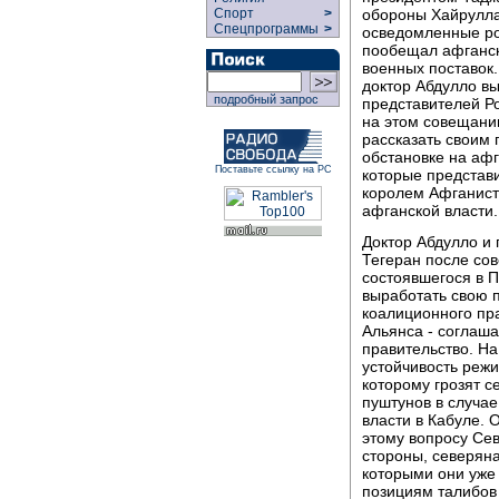
обороны Хайрулла
Спорт
>
Спецпрограммы
>
осведомленные ро
пообещал афганск
военных поставок
доктор Абдулло вы
подробный запрос
представителей Ро
на этом совещани
рассказать своим
обстановке на афг
Поставьте ссылку на РС
которые представ
королем Афганист
афганской власти.
Доктор Абдулло и 
Тегеран после со
состоявшегося в 
выработать свою 
коалиционного пр
Альянса - соглаша
правительство. Н
устойчивость реж
которому грозят с
пуштунов в случае
власти в Кабуле. 
этому вопросу Сев
стороны, северян
которыми они уже
позициям талибов 