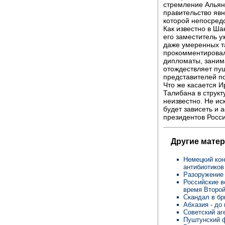
стремление Альян
правительство явн
которой непосред
Как известно в Ша
его заместитель у
даже умеренных т
прокомментировал
дипломаты, заним
отождествляет пу
представителей по
Что же касается И
Талибана в структ
неизвестно. Не ис
будет зависеть и 
президентов Росс
Другие мате
Немецкий кон
антибиотиков
Разоружени
Российские в
время Второй
Скандал в б
Абхазия - до
Советский аг
Пуштунский 