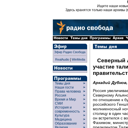
Ищите наши новы
Здесь хранятся только наши архивы (
Эфир Радио Свобода
|
Северный А
RealAudio
WinMedia
участие тал
правительст
Аркадий Дубнов
Темы дня
>
Наши гости
>
Россия увеличива
Права человека
>
Северному Альянс
Россия
>
по отношению к б
Время и Мир
>
СМИ
>
российского Генш
История и
>
молниеносный ноч
современность
>
столицу в один час
Культура
>
он встретился с 
Медицина
>
Фахимом, министр
Образование
>
президентом Тадж
Религия
>