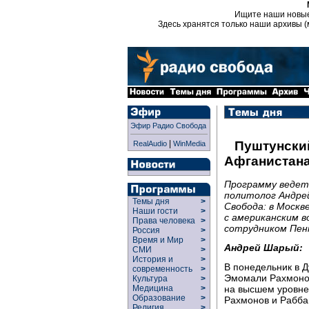
Ищите наши новы
Здесь хранятся только наши архивы (
Эфир Радио Свобода
|
Пуштунский
RealAudio
WinMedia
Афганистан
Программу ведет
политолог Андре
Темы дня
>
Свобода: в Москве
Наши гости
>
с американским 
Права человека
>
сотрудником Пен
Россия
>
Время и Мир
>
Андрей Шарый:
СМИ
>
История и
>
В понедельник в 
современность
>
Эмомали Рахмонов
Культура
>
на высшем уровне
Медицина
>
Образование
>
Рахмонов и Рабба
Религия
>