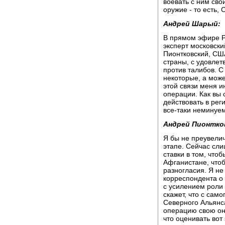
воевать с ним свои
оружие - то есть,
Андрей Шарый:
В прямом эфире Р
эксперт московски
Пионтковский, СШ
страны, с удовле
против талибов. С
некоторые, а може
этой связи меня и
операции. Как вы 
действовать в реги
все-таки неминуем
Андрей Пионтко
Я бы не преувели
этапе. Сейчас сл
ставки в том, что
Афганистане, что
разногласия. Я не
корреспондента о 
с усилением роли
скажет, что с сам
Северного Альянс
операцию свою он
что оценивать вот