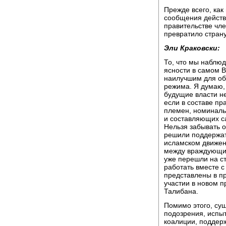
Прежде всего, как
сообщения действ
правительстве чле
превратило страну
Эли Краковски:
То, что мы наблюд
ясности в самом В
наилучшим для об
режима. Я думаю,
будущие власти не
если в составе пр
племен, номиналь
и составляющих с
Нельзя забывать 
решили поддержат
исламском движен
между враждующим
уже перешли на ст
работать вместе 
представлены в пр
участии в новом 
Талибана.
Помимо этого, сущ
подозрения, испы
коалиции, поддер