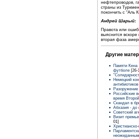
нефтепроводов, г
страны из Туркмен
покончить с "Аль 
Андрей Шарый:
Правота или ошиб
выяснится вскоре 
вторая фаза амер
Другие мате
Памяти Кена 
футболе
[26-
"Солидарност
Немецкий кон
антибиотиков
Разоружени
Российские в
время Второй
Скандал в б
Абхазия - до
Советский аг
Визит премь
01]
Христианско
Парламентски
неожиданным