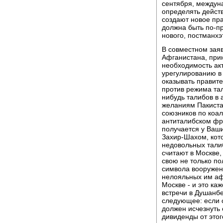
сентября, междун
определять дейст
создают новое пра
должна быть по-п
нового, постманхэ
В совместном зая
Афганистана, при
необходимость ак
урегулированию в
оказывать правит
против режима тал
нибудь талибов в 
желаниям Пакиста
союзников по коал
антиталибском фр
получается у Ваш
Захир-Шахом, кото
недовольных талиб
считают в Москве
свою не только по
символа вооружен
нелояльных им афг
Москве - и это ка
встречи в Душанбе
следующее: если 
должен исчезнуть 
дивиденды от этог