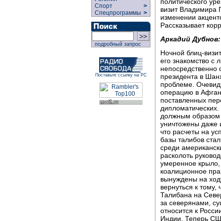
политического уре
Спорт
>
визит Владимира 
Спецпрограммы
>
изменении акценто
Рассказывает кор
Аркадий Дубнов:
подробный запрос
Ночной блиц-визи
его знакомство с
непосредственно с
президента в Шан
Поставьте ссылку на РС
проблеме. Очевид
операцию в Афгани
поставленных пере
дипломатических.
должным образом 
уничтожены даже и
что расчеты на у
базы талибов ста
среди американски
расколоть руковод
умеренное крыло,
коалиционное пра
вынуждены на ход
вернуться к тому,
Талибана на Север
за северянами, су
относится к Росси
Индии. Теперь СШ