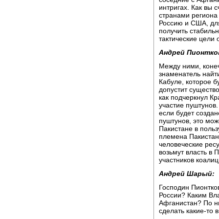
интригах. Как вы 
странами региона
Россию и США, для
получить стабильн
тактические цели 
Андрей Пионтко
Между ними, конеч
знаменатель найти
Кабуле, которое б
допустит существо
как подчеркнул Кр
участие пуштунов.
если будет созда
пуштунов, это мож
Пакистане в поль
племена Пакистан
человеческие рес
возьмут власть в 
участников коалиц
Андрей Шарый:
Господин Пионтков
России? Каким Вл
Афганистан? По н
сделать какие-то 