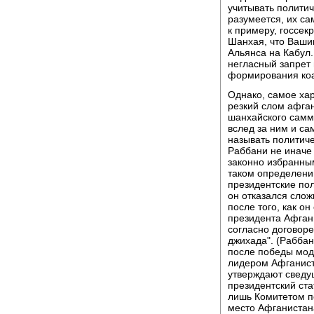
учитывать политич
разумеется, их са
к примеру, госсек
Шанхая, что Ваши
Альянса на Кабул
негласный запрет
формирования коа
Однако, самое ха
резкий слом афган
шанхайского самм
вслед за ним и са
называть политич
Раббани не иначе
законно избранны
таком определении
президентские пол
он отказался слож
после того, как о
президента Афгани
согласно договоре
джихада". (Рабба
после победы мод
лидером Афганист
утверждают сведу
президентский ст
лишь Комитетом п
место Афганистана