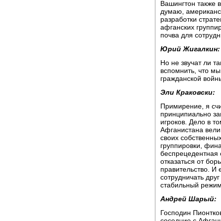
Вашингтон также в
думаю, американс
разработки страте
афганских группир
почва для сотрудн
Юрий Жигалкин:
Но не звучат ли 
вспомнить, что мы
гражданской войны
Эли Краковски:
Примирение, я счи
принципиально за
игроков. Дело в то
Афганистана вели
своих собственных
группировки, фин
беспрецедентная с
отказаться от бор
правительство. И 
сотрудничать друг
стабильный режим
Андрей Шарый:
Господин Пионтко
соседние с Афган