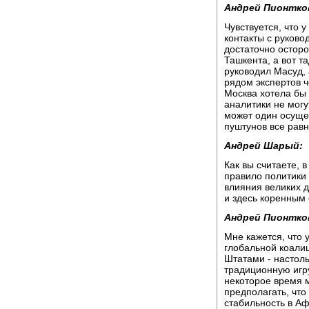
Андрей Пионтко
Чувствуется, что 
контакты с руково
достаточно осторо
Ташкента, а вот т
руководил Масуд, 
рядом экспертов ч
Москва хотела бы 
аналитики не могу
может один осуще
пуштунов все равн
Андрей Шарый:
Как вы считаете, 
правило политики 
влияния великих д
и здесь коренным
Андрей Пионтко
Мне кажется, что 
глобальной коали
Штатами - настоль
традиционную игру
некоторое время м
предполагать, что
стабильность в Аф