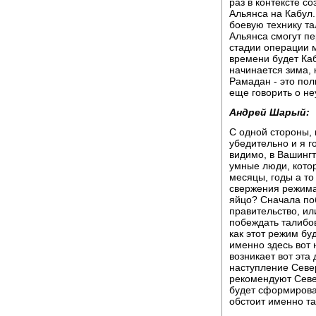
раз в контексте с
Альянса на Кабул
боевую технику та
Альянса смогут пе
стадии операции 
времени будет Каб
начинается зима, 
Рамадан - это пол
еще говорить о не
Андрей Шарый:
С одной стороны, 
убедительно и я го
видимо, в Вашингт
умные люди, кото
месяцы, годы а то
свержения режима 
яйцо? Сначала по
правительство, ил
побеждать талибов
как этот режим бу
именно здесь вот 
возникает вот эта
наступление Север
рекомендуют Севе
будет сформирован
обстоит именно та