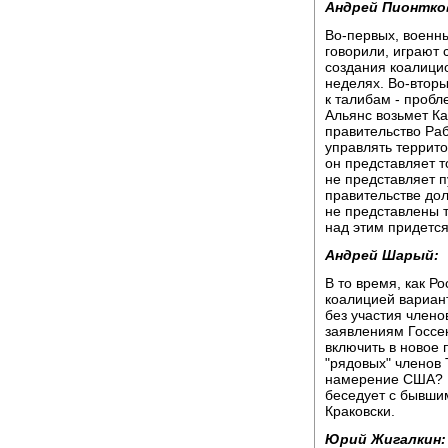
Андрей Пионтко
Во-первых, военн
говорили, играют 
создания коалицио
неделях. Во-вторы
к талибам - пробл
Альянс возьмет К
правительство Раб
управлять террито
он представляет т
не представляет п
правительстве до
не представлены т
над этим придется
Андрей Шарый:
В то время, как Р
коалицией вариан
без участия член
заявлениям Госсек
включить в новое
"рядовых" членов 
намерение США? 
беседует с бывши
Краковски.
Юрий Жигалкин: