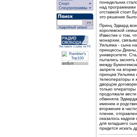
понедельник стало
Спорт
>
над программами о
Спецпрограммы
>
отставкой стоит Б
это решение было
Принц Эдвард всег
подробный запрос
королевской семь
Известие о том, ч
монархии, связыв
Уильяма - сына на
Поставьте ссылку на РС
принцессы Дианы, 
университете. Ста
пытались заснять
между Букингемск
запрете на вторже
принцев Уильяма и
телеоператоры и ж
дворцом договорен
только операторы
продолжали вести
обвиняла Эдварда 
именем и родстве
вторжение в частн
пленке, отправлен
оказалось кадров 
для младшего сын
придется искать д