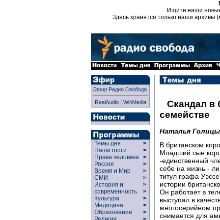
Ищите наши новы
Здесь хранятся только наши архивы (
Эфир Радио Свобода
|
Скандал в
RealAudio
WinMedia
семействе
Наталья Голицы
Темы дня
>
В британском коро
Наши гости
>
Младший сын коро
Права человека
>
-единственный чл
Россия
>
себе на жизнь - л
Время и Мир
>
титул графа Уэссе
СМИ
>
истории британск
История и
>
Он работает в тел
современность
>
Культура
>
выступал в качест
Медицина
>
многосерийном про
Образование
>
снимается для ам
Религия
>