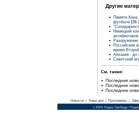
Другие мате
Памяти Кена 
футболе
[26-
"Солидарност
Немецкий кон
антибиотиков
Разоружени
Российские в
время Второй
Абхазия - до
Советский аг
См. также:
Последние ново
Последние ново
Последние ново
Новости
Темы дня
Программы
Эфи
|
|
|
c 2004 Радио Свобода / Ради