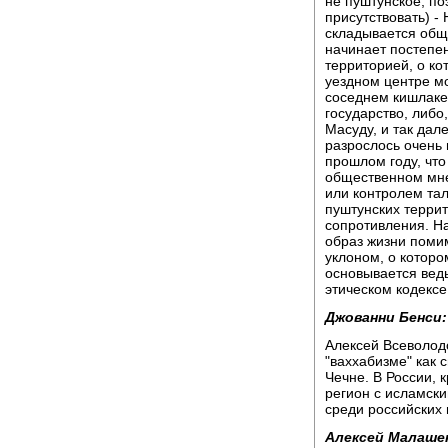
не пуштунское, по
присутствовать) -
складывается общ
начинает постепен
территорией, о ко
уездном центре мо
соседнем кишлаке 
государство, либо
Масуду, и так дал
разрослось очень 
прошлом году, что
общественном мне
или контролем тал
пуштунских террит
сопротивления. На
образ жизни помим
уклоном, о котор
основывается вед
этическом кодексе
Джованни Бенси:
Алексей Всеволодо
"ваххабизме" как
Чечне. В России, 
регион с исламски
среди российских
Алексей Малаше