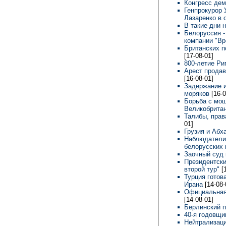
Конгресс дем
Генпрокурор 
Лазаренко в 
В такие дни 
Белоруссия -
компании "В
Британских 
[17-08-01]
800-летие Ри
Арест прода
[16-08-01]
Задержание и
моряков
[16-0
Борьба с мош
Великобрита
Талибы, прав
01]
Грузия и Абх
Наблюдатели
белорусских
Заочный суд
Президентски
второй тур"
[
Турция готов
Ирана
[14-08-
Официальная 
[14-08-01]
Берлинский 
40-я годовщи
Нейтрализаци