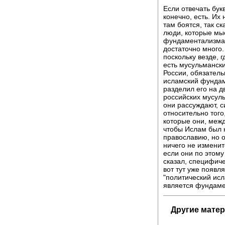
Если отвечать бук
конечно, есть. Их 
там боятся, так ск
люди, которые мыс
фундаментализма -
достаточно много.
поскольку везде, г
есть мусульмански
России, обязатель
исламский фундаме
разделил его на д
российских мусул
они рассуждают, с
относительно того
которые они, межд
чтобы Ислам был 
православию, но о
ничего не изменит
если они по этому
сказал, специфиче
вот тут уже появл
"политический исл
является фундамен
Другие мате