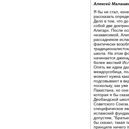
Алексей Малаше
Я бы не стал, кон
рассказать опред
Дело в том, что д
собой две доктри
Алигарх. После ос
независимой, Алиг
рассадником ислам
фактически возобл
традиционалистска
школа. На этом ф
начинается джиха
более жесткий Исл
Опять же идем да
междоусобица, пол
момент нужна кака
подсовывают в ви
поскольку, как уж
Пакистана, но они
которая я бы сказ
Деобандской школо
Советского Союза.
специфическое явл
исламский фундам
допустим, "Братье
бы сказал, такая 
принципе ничего по