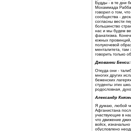
Будды - в те дни 
Мохаммада Раббани
говорил о том, чт
сообщества - деск
согласны вести пе
большинство стра
нас и мы будем ве
фанатизма. Конеч
южных провинций,
полукочевой обра
менталитета, там 
говорить только о
Джованни Бенси:
Откуда они - тали
многих других исл
беженских лагерях
студенты этих шко
родословная, духо
Александр Князе
Я думаю, любой ч
Афганистана после
участвующие в наш
что движение джи
войск, изначально
обусловлено неод