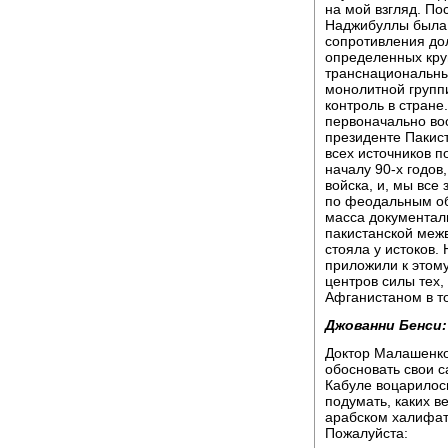
на мой взгляд. По
Наджибуллы была 
сопротивления дол
определенных круг
транснациональны
монолитной групп
контроль в стране
первоначально во
президенте Пакис
всех источников п
началу 90-х годов
войска, и, мы все
по феодальным обр
масса документал
пакистанской межв
стояла у истоков.
приложили к этому
центров силы тех,
Афганистаном в то
Джованни Бенси:
Доктор Малашенко
обосновать свои с
Кабуле воцарилось
подумать, каких в
арабском халифат
Пожалуйста: