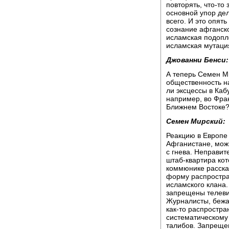
повторять, что-то
основной упор дел
всего. И это опят
сознание афганско
исламская подопле
исламская мутаци
Джованни Бенси:
А теперь Семен М
общественность н
ли эксцессы в Каб
например, во Фран
Ближнем Востоке
Семен Мирский:
Реакцию в Европе и
Афганистане, можн
с гнева. Неправит
штаб-квартира ко
коммюнике расска
форму распростра
исламского клана
запрещены телеви
Журналисты, бежа
как-то распростр
систематическом
талибов. Запреще