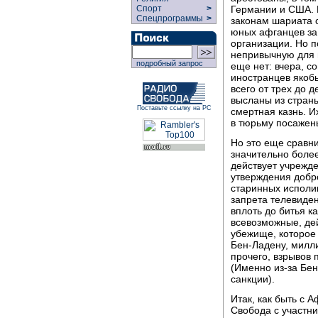
Германии и США. И
Спорт
>
Спецпрограммы
>
законам шариата 
юных афганцев за
организации. Но п
непривычную для 
подробный запрос
еще нет: вчера, с
иностранцев якоб
всего от трех до 
высланы из страны
Поставьте ссылку на РС
смертная казнь. И
в тюрьму посажен
Но это еще сравн
значительно боле
действует учрежд
утверждения добр
старинных исполин
запрета телевиден
вплоть до битья к
всевозможные, дей
убежище, которое
Бен-Ладену, милли
прочего, взрывов 
(Именно из-за Бе
санкции).
Итак, как быть с
Свобода с участни