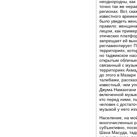
неоднородны, как
точно так же нера
регионах. Вот, ск
известного времен
было увидеть жен
правило: женщина 
лицом, как пример
этических платфор
запрещает ей выхо
регламентирует. П
территориях, кот
но таджикское на
открытым обличьем
связанный с музык
территориях Ахма
до этого в Мазар
талибами, рассказ
известный, чем уп
Джума Намангани 
включенной музык
кто перед ними, п
человек с достато
музыкой у него из
Население, на мо
многочисленных ра
субъективно, поск
Шаха Масуда, тад