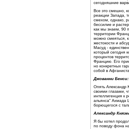
сегодняшние варв
Все это смешно, к
реакции Запада, т
смехом, однако, 
бессилие и растер
как мы знаем, 90 
территории Франц
можно смеяться, к
жестокости и абсу
Масуд - единстве
который сегодня к
процентов террит
Францию. Его при
но конкретных га
собой в Афганистан
Джованни Бенси:
Опять Александр 
своими глазами, ч
интеллигенция к 
альянса" Ахмада Ш
борющегося с тал
Александр Князе
Я бы хотел продо
по поводу фона на