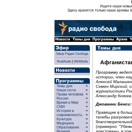
Ищите наши новы
Здесь хранятся только наши архивы (
Эфир Радио Свобода
|
Афганистан
RealAudio
WinMedia
Программу ведет
истории, член на
Алексей Малашен
Семен Мирский; 
Темы дня
>
Наши гости
>
журналистики Ро
Права человека
>
Александр Князев
Россия
>
Время и Мир
>
Джованни Бенси:
СМИ
>
История и
>
Правящие в больш
современность
>
талибы разгромил
Культура
>
благотворительно
Медицина
>
(примерно: "Убежи
Образование
>
арестованы, в том
Религия
>