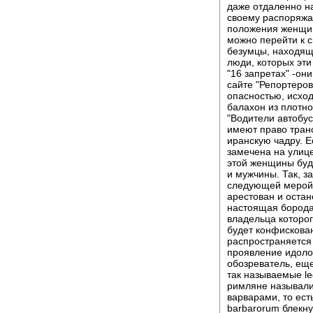
даже отдаленно н
своему распоряжае
положения женщин
можно перейти к с
безумцы, находящи
люди, которых эти
"16 запретах" -он
сайте "Репортеров
опасностью, исход
балахон из плотн
"Водители автобус
имеют право тран
иранскую чадру. Е
замечена на улице
этой женщины буде
и мужчины. Так, з
следующей мерой:
арестован и остане
настоящая борода.
владельца которог
будет конфискован
распространяется 
проявление идоло
обозреватель, ещ
так называемые le
римляне называли
варварами, то ест
barbarorum блекну