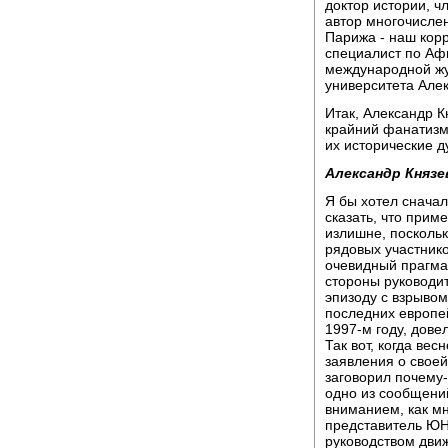
доктор истории, ч
автор многочисле
Парижа - наш кор
специалист по Аф
международной жу
университета Алек
Итак, Александр К
крайний фанатизм
их исторические 
Александр Князе
Я бы хотел сначал
сказать, что прим
излишне, посколь
рядовых участник
очевидный прагмат
стороны руководит
эпизоду с взрывом
последних европей
1997-м году, довел
Так вот, когда ве
заявления о своей
заговорил почему-
одно из сообщени
вниманием, как мн
представитель ЮН
руководством дви