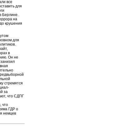
али все
ставить для
еги
в Берлине.
еррора на
 до крушения
тутом
новном для
олитиков.
айт,
орах в
нию. Он не
 занизил
ивная
ительно
 предвыборной
альной
ку стремятся
циал-
й за
ают, что СДПГ
, что
жима ГДР о
ля немцев