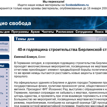
Мы переехали!
Ищите наши новые материалы на
SvobodaNews.ru
.
хранятся только наши архивы (материалы, опубликованные до 16 января 200
вобода
40-я годовщина строительства Берлинской с
nMedia
Евгений Бовкун,
Бонн:
В Германии сегодня, в сороковую годовщину строительства Берлин
проходят многочисленные мероприятия, посвященные ее жертвам.
отчетливо преобладает элемент предвыборной борьбы политическ
>
то же время немцы пытаются расставить новые акценты в трактовк
>
прошлого.
века
>
>
На официальных зданиях в Берлине и других городах Германии п
р
>
государственные флаги, политики произносят речи, общественнос
>
митинги. Президент ФРГ Йоханнес Рау, выступив с обращением к 
>
Германии, призвал сограждан не забывать о жертвах, принесенны
сть
>
алтарь единства, и проявлять при этом взаимную терпимость и отв
>
Большинство же мероприятий, посвященных жертвам восточногер
>
режима, перебежчикам, погибшим на западной границе ГДР, проход
ие
>
под знаком острой межпартийной полемики. Наиболее массовый м
>