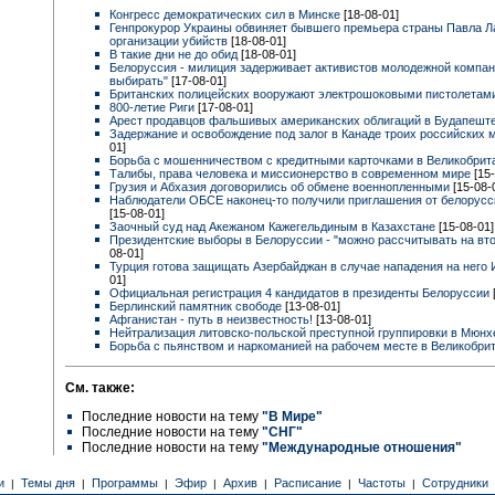
Конгресс демократических сил в Минске
[18-08-01]
Генпрокурор Украины обвиняет бывшего премьера страны Павла Л
организации убийств
[18-08-01]
В такие дни не до обид
[18-08-01]
Белоруссия - милиция задерживает активистов молодежной компа
выбирать"
[17-08-01]
Британских полицейских вооружают электрошоковыми пистолета
800-летие Риги
[17-08-01]
Арест продавцов фальшивых американских облигаций в Будапешт
Задержание и освобождение под залог в Канаде троих российских
01]
Борьба с мошенничеством с кредитными карточками в Великобри
Талибы, права человека и миссионерство в современном мире
[15
Грузия и Абхазия договорились об обмене военнопленными
[15-08-
Наблюдатели ОБСЕ наконец-то получили приглашения от белорусс
[15-08-01]
Заочный суд над Акежаном Кажегельдиным в Казахстане
[15-08-01]
Президентские выборы в Белоруссии - "можно рассчитывать на вт
08-01]
Турция готова защищать Азербайджан в случае нападения на него
01]
Официальная регистрация 4 кандидатов в президенты Белоруссии
Берлинский памятник свободе
[13-08-01]
Афганистан - путь в неизвестность!
[13-08-01]
Нейтрализация литовско-польской преступной группировки в Мюн
Борьба с пьянством и наркоманией на рабочем месте в Великобри
См. также:
Последние новости на тему
"В Мире"
Последние новости на тему
"СНГ"
Последние новости на тему
"Международные отношения"
и
Темы дня
Программы
Эфир
Архив
Расписание
Частоты
Сотрудники
|
|
|
|
|
|
|