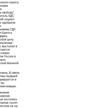
скного пункта
анским
ия
 свободу".
датель ХДС
ой социал-
не одобрили
и
режима ГДР,
л Брехта
еффен,
обой цель
иализма".
, выступая в
ытаются
в некую
ли Гессен в
мано-
нской военной
лина. В связи
стках бывшей
аркируется и
к бы
иям немцев.
чением
бширную
рые пытались
сорока тысяч
летали ее на