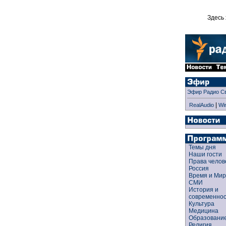
Здесь 
Эфир Радио С
|
RealAudio
Wi
Темы дня
Наши гости
Права чело
Россия
Время и Ми
СМИ
История и
современно
Культура
Медицина
Образован
Религия