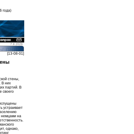
6 года)
7.8.2026
[13-08-01]
тены
ской стены,
 В них
их партий. В
е своего
риспущены
ть устраивает
населению
х немцами на
етственность.
манского
ит, однако,
итинг