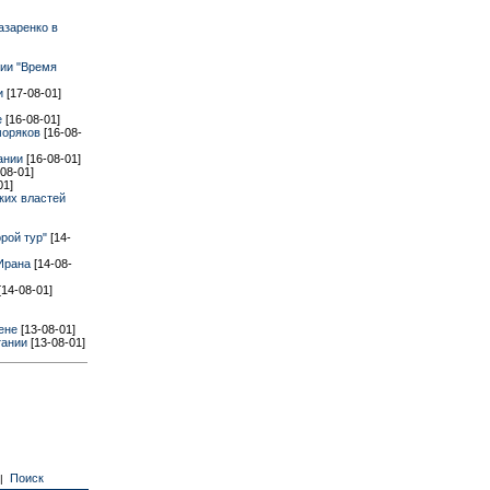
азаренко в
нии "Время
ми
[17-08-01]
е
[16-08-01]
 моряков
[16-08-
тании
[16-08-01]
-08-01]
01]
ких властей
орой тур"
[14-
 Ирана
[14-08-
[14-08-01]
хене
[13-08-01]
тании
[13-08-01]
Поиск
|