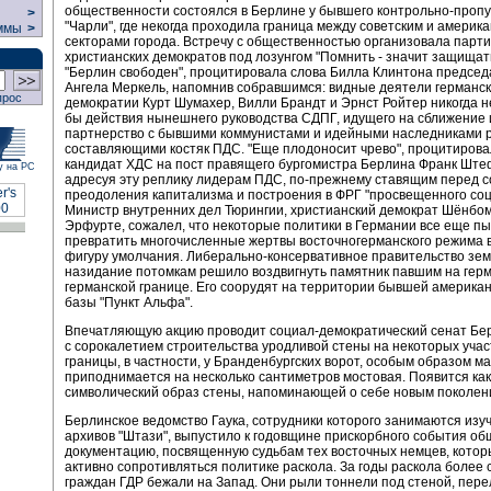
общественности состоялся в Берлине у бывшего контрольно-пропу
>
"Чарли", где некогда проходила граница между советским и америк
ммы
>
секторами города. Встречу с общественностью организовала парт
христианских демократов под лозунгом "Помнить - значит защищать
"Берлин свободен", процитировала слова Билла Клинтона предсе
Ангела Меркель, напомнив собравшимся: видные деятели германск
прос
демократии Курт Шумахер, Вилли Брандт и Эрнст Ройтер никогда 
бы действия нынешнего руководства СДПГ, идущего на сближение 
партнерство с бывшими коммунистами и идейными наследниками 
составляющими костяк ПДС. "Еще плодоносит чрево", процитирова
кандидат ХДС на пост правящего бургомистра Берлина Франк Шт
у на РС
адресуя эту реплику лидерам ПДС, по-прежнему ставящим перед с
преодоления капитализма и построения в ФРГ "просвещенного соц
Министр внутренних дел Тюрингии, христианский демократ Шёнбом
Эрфурте, сожалел, что некоторые политики в Германии все еще п
превратить многочисленные жертвы восточногерманского режима 
фигуру умолчания. Либерально-консервативное правительство зем
назидание потомкам решило воздвигнуть памятник павшим на гер
германской границе. Его соорудят на территории бывшей америка
базы "Пункт Альфа".
Впечатляющую акцию проводит социал-демократический сенат Бер
с сорокалетием строительства уродливой стены на некоторых уча
границы, в частности, у Бранденбургских ворот, особым образом м
приподнимается на несколько сантиметров мостовая. Появится ка
символический образ стены, напоминающей о себе новым поколен
Берлинское ведомство Гаука, сотрудники которого занимаются изу
архивов "Штази", выпустило к годовщине прискорбного события о
документацию, посвященную судьбам тех восточных немцев, кото
активно сопротивляться политике раскола. За годы раскола более 
граждан ГДР бежали на Запад. Они рыли тоннели под стеной, пере