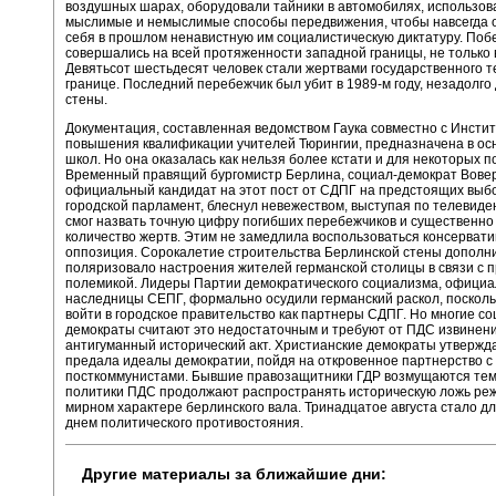
воздушных шарах, оборудовали тайники в автомобилях, использов
мыслимые и немыслимые способы передвижения, чтобы навсегда о
себя в прошлом ненавистную им социалистическую диктатуру. Поб
совершались на всей протяженности западной границы, не только 
Девятьсот шестьдесят человек стали жертвами государственного т
границе. Последний перебежчик был убит в 1989-м году, незадолго
стены.
Документация, составленная ведомством Гаука совместно с Инсти
повышения квалификации учителей Тюрингии, предназначена в ос
школ. Но она оказалась как нельзя более кстати и для некоторых п
Временный правящий бургомистр Берлина, социал-демократ Вовер
официальный кандидат на этот пост от СДПГ на предстоящих выб
городской парламент, блеснул невежеством, выступая по телевиде
смог назвать точную цифру погибших перебежчиков и существенно
количество жертв. Этим не замедлила воспользоваться консерват
оппозиция. Сорокалетие строительства Берлинской стены дополн
поляризовало настроения жителей германской столицы в связи с
полемикой. Лидеры Партии демократического социализма, офици
наследницы СЕПГ, формально осудили германский раскол, посколь
войти в городское правительство как партнеры СДПГ. Но многие со
демократы считают это недостаточным и требуют от ПДС извинени
антигуманный исторический акт. Христианские демократы утвержд
предала идеалы демократии, пойдя на откровенное партнерство с
посткоммунистами. Бывшие правозащитники ГДР возмущаются тем
политики ПДС продолжают распространять историческую ложь ре
мирном характере берлинского вала. Тринадцатое августа стало д
днем политического противостояния.
Другие материалы за ближайшие дни: