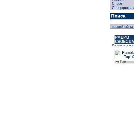
Спорт
Спецпрогра
подробный за
Поставьте ссылк