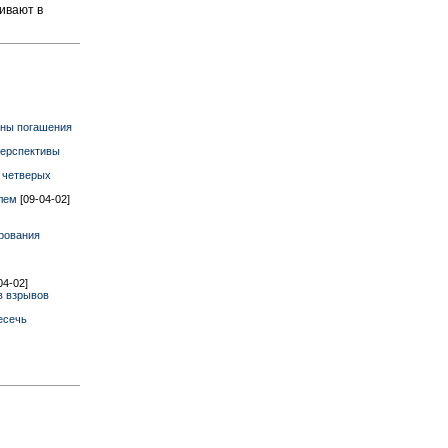
ивают в
оны погашения
перспективы
л четверых
блем
[09-04-02]
рования
04-02]
в взрывов
есечь