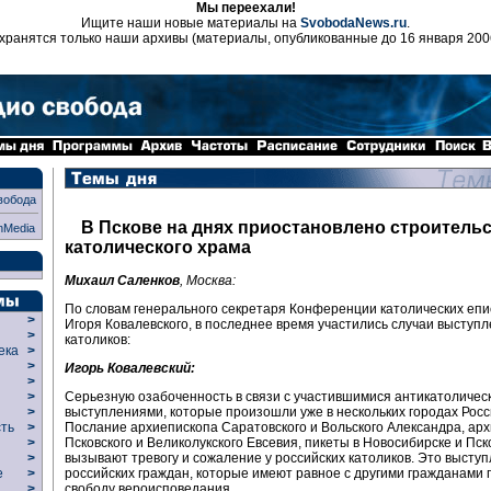
Мы переехали!
Ищите наши новые материалы на
SvobodaNews.ru
.
хранятся только наши архивы (материалы, опубликованные до 16 января 200
вобода
В Пскове на днях приостановлено строитель
nMedia
католического храма
Михаил Саленков
, Москва:
По словам генерального секретаря Конференции католических епи
>
Игоря Ковалевского, в последнее время участились случаи выступ
>
католиков:
века
>
>
Игорь Ковалевский:
р
>
Серьезную озабоченность в связи с участившимися антикатоличес
>
выступлениями, которые произошли уже в нескольких городах Росси
>
Послание архиепископа Саратовского и Вольского Александра, ар
сть
>
Псковского и Великолукского Евсевия, пикеты в Новосибирске и Пск
>
вызывают тревогу и сожаление у российских католиков. Это высту
>
российских граждан, которые имеют равное с другими гражданами 
ие
>
свободу вероисповедания.
>