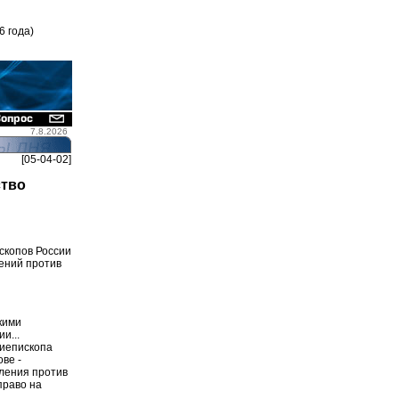
6 года)
7.8.2026
[05-04-02]
ство
скопов России
лений против
кими
и...
хиепископа
ове -
пления против
право на