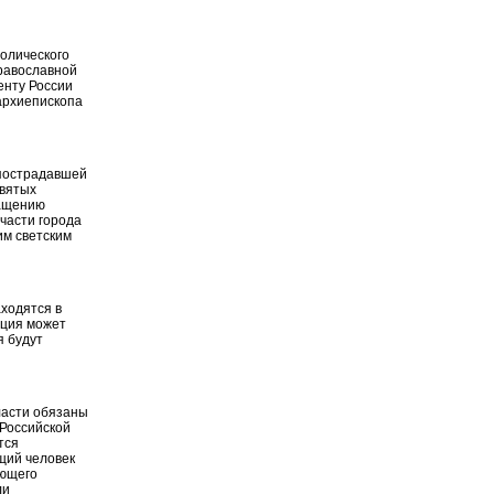
толического
равославной
енту России
архиепископа
 пострадавшей
святых
ращению
 части города
им светским
ходятся в
ация может
я будут
ласти обязаны
 Российской
тся
щий человек
яющего
ли