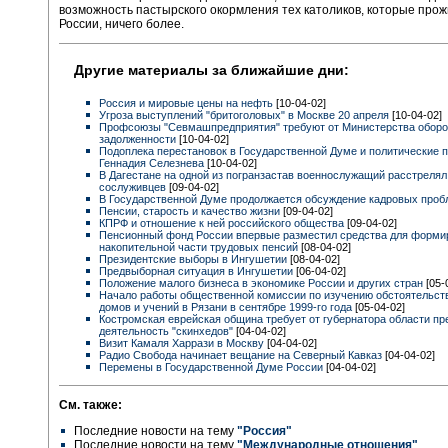
возможность пастырского окормления тех католиков, которые прож
России, ничего более.
Другие материалы за ближайшие дни:
Россия и мировые цены на нефть
[10-04-02]
Угроза выступлений "бритоголовых" в Москве 20 апреля
[10-04-02]
Профсоюзы "Севмашпредприятия" требуют от Министерства обор
задолженности
[10-04-02]
Подоплека перестановок в Государственной Думе и политические 
Геннадия Селезнева
[10-04-02]
В Дагестане на одной из погранзастав военнослужащий расстреля
сослуживцев
[09-04-02]
В Государственной Думе продолжается обсуждение кадровых про
Пенсии, старость и качество жизни
[09-04-02]
КПРФ и отношение к ней российского общества
[09-04-02]
Пенсионный фонд России впервые разместил средства для форми
накопительной части трудовых пенсий
[08-04-02]
Президентские выборы в Ингушетии
[08-04-02]
Предвыборная ситуация в Ингушетии
[06-04-02]
Положение малого бизнеса в экономике России и других стран
[05-
Начало работы общественной комиссии по изучению обстоятельст
домов и учений в Рязани в сентябре 1999-го года
[05-04-02]
Костромская еврейская община требует от губернатора области пр
деятельность "скинхедов"
[04-04-02]
Визит Камаля Харрази в Москву
[04-04-02]
Радио Свобода начинает вещание на Северный Кавказ
[04-04-02]
Перемены в Государственной Думе России
[04-04-02]
См. также:
Последние новости на тему
"Россия"
Последние новости на тему
"Международные отношения"