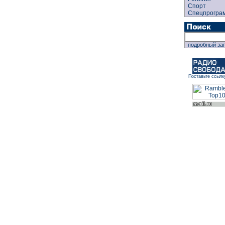
Спорт
Спецпрогра
подробный за
Поставьте ссылк