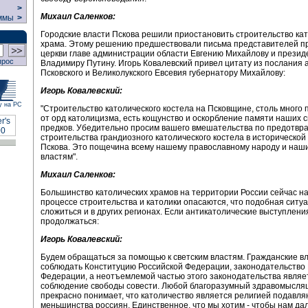
>
Михаил Саленков:
ммы
>
Городские власти Пскова решили приостановить строительство ка
храма. Этому решению предшествовали письма представителей п
церкви главе администрации области Евгению Михайлову и презид
прос
Владимиру Путину. Игорь Ковалевский привел цитату из послания 
Псковского и Великолукского Евсевия губернатору Михайлову:
Игорь Ковалевский:
у на РС
"Строительство католического костела на Псковщине, столь много
от орд католицизма, есть кощунство и оскорбление памяти наших 
предков. Убедительно просим вашего вмешательства по предотв
строительства грандиозного католического костела в исторической
Пскова. Это пощечина всему нашему православному народу и наш
властям".
Михаил Саленков:
Большинство католических храмов на территории России сейчас на
процессе строительства и католики опасаются, что подобная ситу
сложиться и в других регионах. Если антикатолические выступлени
продолжаться:
Игорь Ковалевский:
Будем обращаться за помощью к светским властям. Гражданские в
соблюдать Конституцию Российской Федерации, законодательство
Федерации, а неотъемлемой частью этого законодательства являе
соблюдение свободы совести. Любой благоразумный здравомысля
прекрасно понимает, что католичество является религией подавл
меньшинства россиян. Единственное, что мы хотим - чтобы нам да