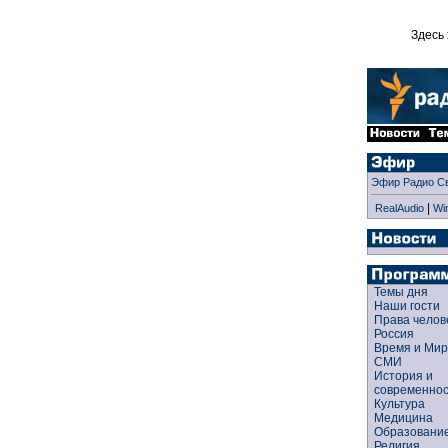
Здесь 
Эфир Радио С
|
RealAudio
Wi
Темы дня
Наши гости
Права чело
Россия
Время и Ми
СМИ
История и
современно
Культура
Медицина
Образован
Религия