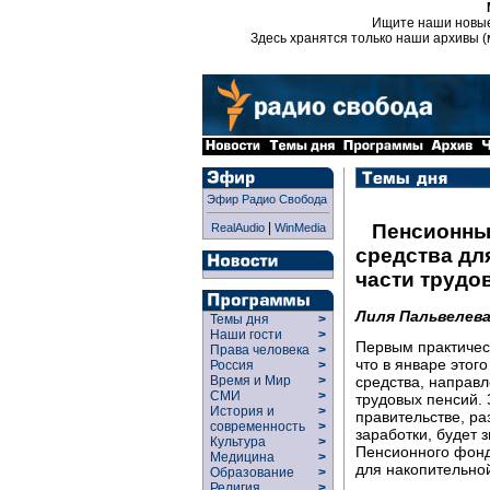
Ищите наши новы
Здесь хранятся только наши архивы (
Эфир Радио Свобода
|
Пенсионны
RealAudio
WinMedia
средства дл
части трудо
Лиля Пальвелев
Темы дня
>
Наши гости
>
Первым практичес
Права человека
>
что в январе этог
Россия
>
средства, направ
Время и Мир
>
СМИ
>
трудовых пенсий. 
История и
>
правительстве, ра
современность
>
заработки, будет 
Культура
>
Пенсионного фонд
Медицина
>
для накопительно
Образование
>
Религия
>