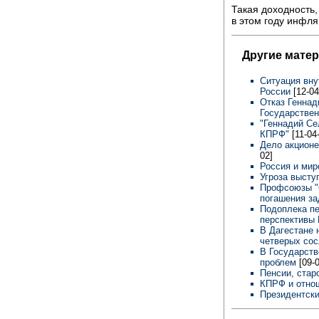
Такая доходность
в этом году инфл
Другие мате
Ситуация вну
России
[12-04
Отказ Геннад
Государстве
"Геннадий Се
КПРФ"
[11-04
Дело акционе
02]
Россия и ми
Угроза высту
Профсоюзы "
погашения з
Подоплека пе
перспективы
В Дагестане 
четверых со
В Государст
проблем
[09-
Пенсии, стар
КПРФ и отнош
Президентск