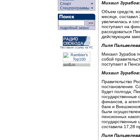
Михаил Зурабов
Спорт
>
Спецпрограммы
>
Объем средств, к
месяце, составил 
увеличилась и сос
поступают на фин
подробный запрос
расходоваться Пе
действующим закон
Лиля Пальвелева
Поставьте ссылку на РС
Михаил Зурабов по
собой правительст
поступают в Пенси
Михаил Зурабов
Правительство Ро
постановление. Со
будет полгода, Пе
государственные 
финансов, а аген
банк и Внешэконо
были осуществлен
пенсионных накоп
государственные 
составила 17,28 п
Лиля Пальвелева