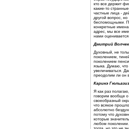
кто все держит фи
какие-то странные
частные лица - де
другой вопрос, но
беспомощными. По
конкретные имена,
адрес, мы все име
нами оценивается 
Дмитрий Волчек
Духовный, не тол
поколением, тине
поколением пенсио
языка. Думаю, что
увеличиваться. Да
преодолим ли он 
Каринэ Гюльазиз
Я как раз полагаю
говорим вообще о 
своеобразный окр
что всякое прошло
абсолютно бездухо
потому что духовн
которые значитель
любом поколении. 
тогда, но это не з