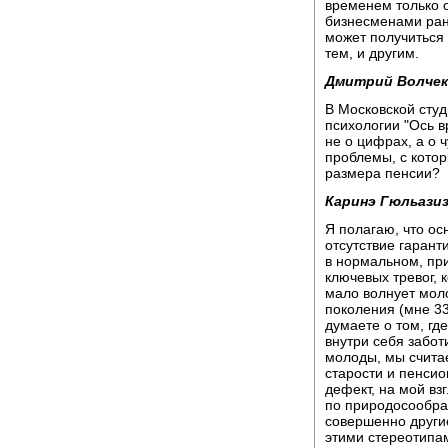
временем только 
бизнесменами рано
может получиться 
тем, и другим.
Дмитрий Волчек
В Московской студ
психологии "Ось 
не о цифрах, а о 
проблемы, с кото
размера пенсии?
Каринэ Гюльазиз
Я полагаю, что ос
отсутствие гарант
в нормальном, при
ключевых тревог, 
мало волнует моло
поколения (мне 33 
думаете о том, гд
внутри себя забот
молоды, мы считае
старости и пенсио
дефект, на мой взг
по природосообра
совершенно други
этими стереотипам