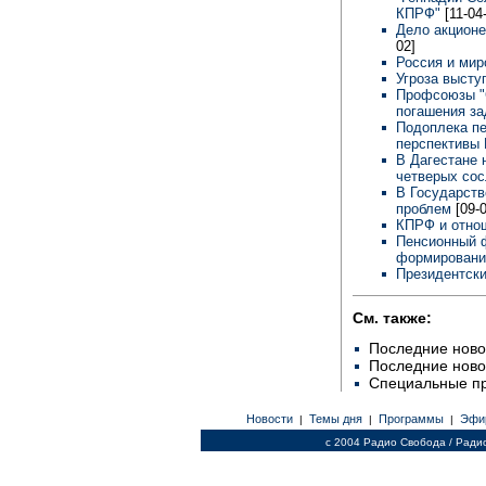
КПРФ"
[11-04
Дело акционе
02]
Россия и ми
Угроза высту
Профсоюзы "
погашения з
Подоплека пе
перспективы
В Дагестане 
четверых со
В Государст
проблем
[09-
КПРФ и отнош
Пенсионный 
формировани
Президентск
См. также:
Последние ново
Последние ново
Специальные п
Новости
Темы дня
Программы
Эфи
|
|
|
c 2004 Радио Свобода / Ради