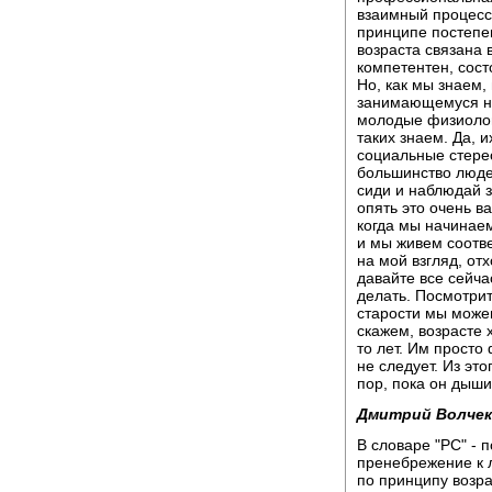
взаимный процесс,
принципе постепен
возраста связана в
компетентен, состо
Но, как мы знаем,
занимающемуся но
молодые физиологи
таких знаем. Да, и
социальные стере
большинство людей
сиди и наблюдай з
опять это очень в
когда мы начинаем
и мы живем соотве
на мой взгляд, от
давайте все сейча
делать. Посмотрит
старости мы може
скажем, возрасте 
то лет. Им просто 
не следует. Из это
пор, пока он дышит
Дмитрий Волчек
В словаре "РС" - п
пренебрежение к 
по принципу возра