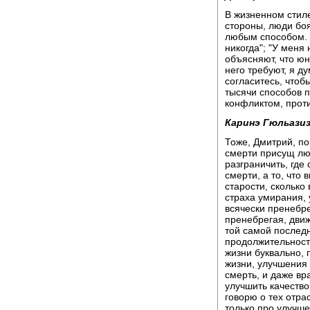
В жизненном стил
стороны, люди боя
любым способом. 
никогда"; "У меня
объясняют, что юн
него требуют, я д
согласитесь, чтоб
тысячи способов п
конфликтом, прот
Каринэ Гюльазиз
Тоже, Дмитрий, по
смерти присущ лю
разграничить, где
смерти, а то, что 
старости, сколько 
страха умирания, 
всячески пренебре
пренебрегая, движ
той самой последн
продолжительности
жизни буквально, п
жизни, улучшения 
смерть, и даже вр
улучшить качество
говорю о тех отра
только про улучше