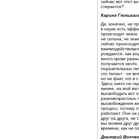
сейчас вот этот 
стирается?
Каринэ Гюльазиз
Да, конечно, не п
в науке есть эффе
происходит некое 
не сильна, не знаю
сейчас происходит
взаимодействовать
рождается, как ког
много крови разны
получается нечто,
поразительных лич
что талант - он в
но не факт, что в
Здесь никто не га
менее, на мой взг
высвободить вот э
разновозрастных 
высвобождения жи
процесс, потому ч
работают. Они не 
друг на друга, не 
мы можем друг дру
времени, как ни п
Дмитрий Волчек