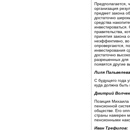
Предполагается, ч
организация резул
предмет закона о
достаточно широк
средства накопите
инвестироваться.
правительства, ко
принятия закона о
неэффективно, во
опровергаются, по
инвестирования ср
достаточно высок
разрешенных для 
появятся другие в
Лиля Пальвелева
С будущего года у
куда должна быть 
Дмитрий Волчек
Позиция Михаила 
пенсионной систем
обществе. Его оп
страны намерен м
пенсионными нако
Иван Трефилов: