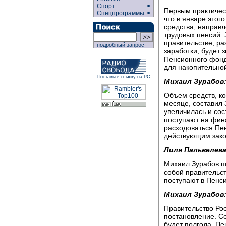
Спорт
>
Первым практичес
Спецпрограммы
>
что в январе этог
средства, направ
трудовых пенсий. 
правительстве, ра
подробный запрос
заработки, будет 
Пенсионного фонд
для накопительно
Поставьте ссылку на РС
Михаил Зурабов
Объем средств, к
месяце, составил 
увеличилась и сос
поступают на фин
расходоваться Пе
действующим закон
Лиля Пальвелева
Михаил Зурабов по
собой правительст
поступают в Пенси
Михаил Зурабов
Правительство Ро
постановление. Со
будет полгода, Пе