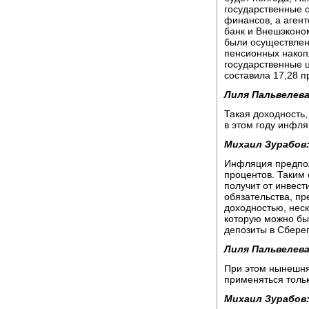
государственные 
финансов, а аген
банк и Внешэконо
были осуществлен
пенсионных накоп
государственные 
составила 17,28 п
Лиля Пальвелева
Такая доходность
в этом году инфл
Михаил Зурабов
Инфляция предпола
процентов. Таким
получит от инвест
обязательства, пр
доходностью, нес
которую можно был
депозиты в Сбере
Лиля Пальвелева
При этом нынешня
применяться тольк
Михаил Зурабов