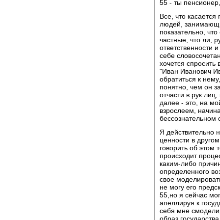
55 - ты пенсионер
Все, что касается
людей, занимающи
показательно, что
частные, что ли, 
ответственности и
себе словосочетани
хочется спросить в
"Иван Иванович Ив
обратиться к нему
понятно, чем он з
отчасти в рук лиц
далее - это, на мо
взрослеем, начина
бессознательном с
Я действительно н
ценности в другом
говорить об этом 
происходит процесс
каким-либо причи
определенного воз
свое моделировать
не могу его предск
55,но я сейчас мо
апеллируя к госуд
себя мне смоделир
образ государства