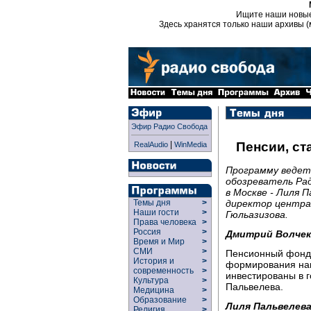
Ищите наши новы
Здесь хранятся только наши архивы (
Эфир Радио Свобода
|
Пенсии, ст
RealAudio
WinMedia
Программу ведет
обозреватель Ра
в Москве - Лиля П
директор центра 
Темы дня
>
Наши гости
>
Гюльазизова.
Права человека
>
Россия
>
Дмитрий Волчек
Время и Мир
>
СМИ
>
Пенсионный фонд 
История и
>
формирования нак
современность
>
инвестированы в 
Культура
>
Пальвелева.
Медицина
>
Образование
>
Лиля Пальвелева
Религия
>