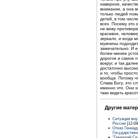
наверное, качеств
внимание, а она в
только людей пожи
детей, в том числ
всех. Посему это 
не вижу противоре
красивое, человек
зеркало, и когда 
мужчины подходите
замечательно. И ес
более-менее устой
дорогое и самое п
вокруг, и так дале
достаточно высоко
и то, чтобы просто
вообще. Потому чт
Слава Богу, это сл
именно это. Они хо
таки видеть красот
Другие мате
Ситуация вну
России
[12-04
Отказ Геннад
Государстве
"Геннадий Се