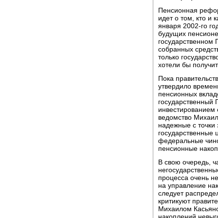
Пенсионная реформ
идет о том, кто и 
января 2002-го го
будущих пенсионер
государственном 
собранных средст
только государст
хотели бы получи
Пока правительст
утвердило времен
пенсионных вкладо
государственный 
инвестированием 
ведомство Михаила
надежные с точки
государственные ц
федеральные чино
пенсионные накоп
В свою очередь, 
негосударственны
процесса очень не
на управление на
следует распредел
критикуют правите
Михаилом Касьян
накоплений невыго