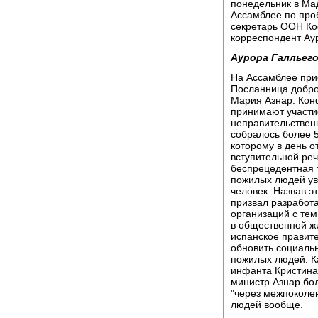
понедельник в Ма
Ассамблее по про
секретарь ООН Ко
корреспондент Ау
Аурора Галльего
На Ассамблее при
Посланница добро
Мария Азнар. Кон
принимают участи
неправительствен
собралось более 
которому в день о
вступительной реч
беспрецедентная т
пожилых людей ув
человек. Назвав 
призвал разработа
организаций с те
в общественной ж
испанское правит
обновить социаль
пожилых людей. К
инфанта Кристина 
министр Азнар бол
"через межпоколе
людей вообще.