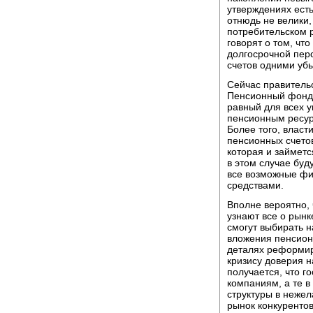
утверждениях ест
отнюдь не велики,
потребительском 
говорят о том, чт
долгосрочной пер
счетов одними уб
Сейчас правитель
Пенсионный фонд 
равный для всех 
пенсионным ресурс
Более того, власт
пенсионных счетов
которая и займет
в этом случае бу
все возможные фи
средствами.
Вполне вероятно, 
узнают все о рынк
смогут выбирать 
вложения пенсион
деталях реформир
кризису доверия 
получается, что 
компаниям, а те в
структуры в неже
рынок конкурентов