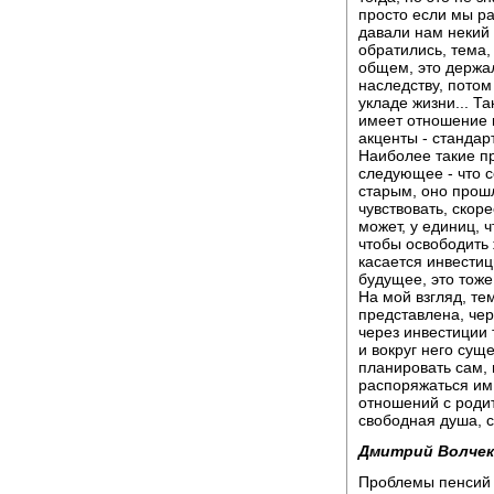
просто если мы ра
давали нам некий 
обратились, тема
общем, это держа
наследству, потом
укладе жизни... Т
имеет отношение 
акценты - станда
Наиболее такие пр
следующее - что с
старым, оно прош
чувствовать, скор
может, у единиц, 
чтобы освободить 
касается инвестиц
будущее, это тоже
На мой взгляд, те
представлена, че
через инвестиции т
и вокруг него сущ
планировать сам, 
распоряжаться им 
отношений с роди
свободная душа, 
Дмитрий Волчек
Проблемы пенсий 