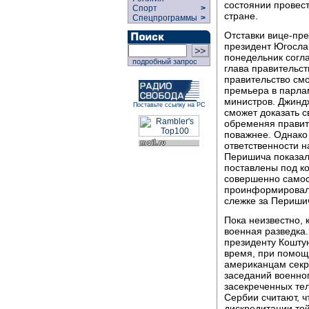
состоянии провес
Спорт
>
стране.
Спецпрограммы
>
Отставки вице-пр
президент Югосла
понедельник согл
подробный запрос
глава правительс
правительство см
премьера в парла
министров. Джиндж
Поставьте ссылку на РС
сможет доказать 
обременяя правит
поважнее. Однако
ответственности 
Перишича показало
поставлены под ко
совершенно самос
проинформировало
слежке за Перишич
Пока неизвестно, 
военная разведка.
президенту Коштун
время, при помощ
американцам секр
заседаний военно
засекреченных те
Сербии считают, ч
дискредитации той