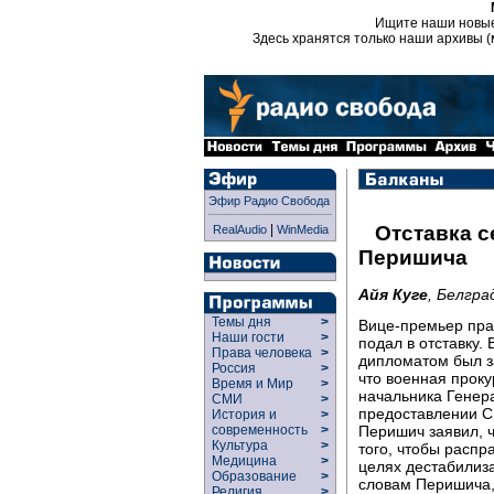
Ищите наши новы
Здесь хранятся только наши архивы (
Эфир Радио Свобода
|
Отставка 
RealAudio
WinMedia
Перишича
Айя Куге
, Белгра
Темы дня
>
Вице-премьер пра
Наши гости
>
подал в отставку.
Права человека
>
дипломатом был з
Россия
>
что военная прок
Время и Мир
>
начальника Генер
СМИ
>
предоставлении С
История и
>
Перишич заявил, ч
современность
>
Культура
>
того, чтобы распр
Медицина
>
целях дестабилиза
Образование
>
словам Перишича,
Религия
>