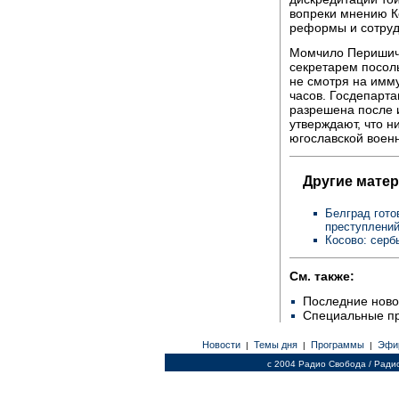
вопреки мнению К
реформы и сотруд
Момчило Перишич 
секретарем посол
не смотря на имму
часов. Госдепарт
разрешена после 
утверждают, что н
югославской воен
Другие мате
Белград гото
преступлений
Косово: серб
См. также:
Последние ново
Специальные п
Новости
Темы дня
Программы
Эфи
|
|
|
c 2004 Радио Свобода / Ради