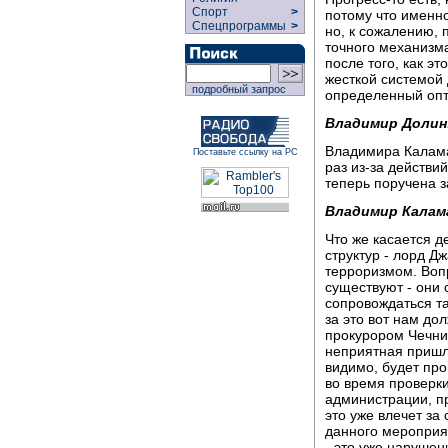
Спорт
>
потому что именно
Спецпрограммы
>
но, к сожалению, 
точного механизм
после того, как эт
жесткой системой 
подробный запрос
определенный оп
Владимир Долин
Владимира Каламан
Поставьте ссылку на РС
раз из-за действи
теперь поручена з
Владимир Калам
Что же касается 
структур - лорд Д
терроризмом. Вопр
существуют - они 
сопровождаться та
за это вот нам до
прокурором Чечни,
неприятная пришла
видимо, будет про
во время проверк
администрации, пр
это уже влечет за
данного мероприят
- это уже нарушен