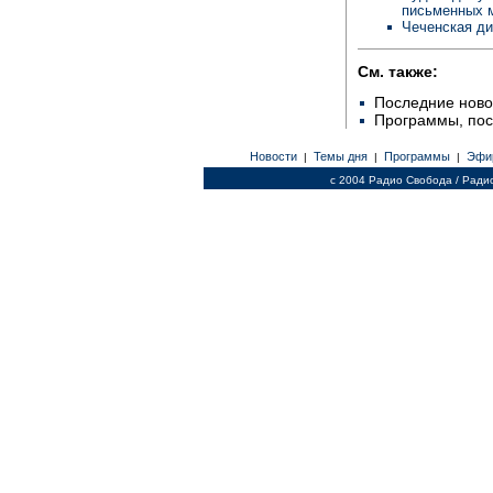
письменных 
Чеченская ди
См. также:
Последние ново
Программы, по
Новости
Темы дня
Программы
Эфи
|
|
|
c 2004 Радио Свобода / Ради