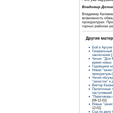
Владимир Долин
Владимир Каламано
возможность обжа
прокуратурах. Про
горных районах ре
Другие мате
Бой в Аргун
Генеральный 
заключения
[
Чечня: "Для 
время новых 
Годовщина н
Новая "зачис
прокуратуры
Чечня обсужд
"зачистки" и
Виктор Каза
Палаточные л
наступившей
"Переговоры н
[06-12-01]
Новые "зачис
12-01]
Суд по делу 