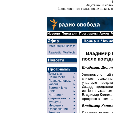
Ищите наши новы
Здесь хранятся только наши архивы (
Эфир Радио Свобода
|
Владимир 
RealAudio
WinMedia
после поезд
Владимир Долин
Темы дня
>
Уполномоченный п
Наши гости
>
считает незаконны
Права человека
>
участвуют предста
Россия
>
Джадд - представ
Время и Мир
>
из Чечни ужасным
СМИ
>
Владимир Каламано
История и
>
прогресс в этом н
современность
>
Культура
>
Владимир Калам
Медицина
>
Образование
>
Прогресс-то есть,
Религия
>