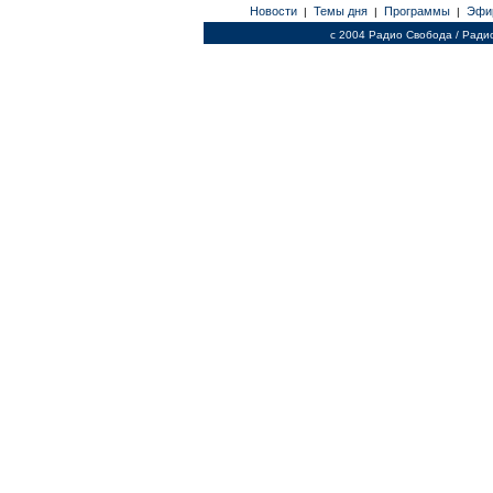
Новости
Темы дня
Программы
Эфи
|
|
|
c 2004 Радио Свобода / Ради