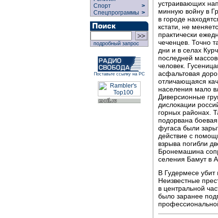
устраивающих нап
Спорт
>
минную войну в Г
Спецпрограммы
>
в городе находятс
кстати, не меняет
практически ежед
чеченцев. Точно т
подробный запрос
дни и в селах Кур
последней массово
человек. Гусеница
асфальтовая дорог
Поставьте ссылку на РС
отличающаяся кач
населения мало в
Диверсионные гру
дислокации россий
горных районах. Т
подорвана боевая
фугаса были зары
действие с помощ
взрыва погибли д
Бронемашина сопр
селения Бамут в 
В Гудермесе убит
Неизвестные прест
в центральной час
было заранее подг
профессиональной