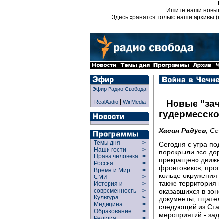
Ищите наши новы
Здесь хранятся только наши архивы (
Эфир Радио Свобода
|
Новые "зач
RealAudio
WinMedia
гудермесско
Хасин Радуев,
Се
Темы дня
>
Сегодня с утра п
Наши гости
>
перекрыли все дор
Права человека
>
прекращено движе
Россия
>
фронтовиков, про
Время и Мир
>
кольце окружения
СМИ
>
также территория 
История и
>
оказавшихся в зо
современность
>
Культура
>
документы, тщател
Медицина
>
следующий из Ста
Образование
>
мероприятий - за
Религия
>