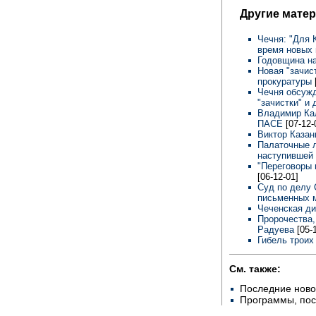
Другие мате
Чечня: "Для 
время новых 
Годовщина н
Новая "зачис
прокуратуры
Чечня обсужд
"зачистки" и
Владимир Кал
ПАСЕ
[07-12-
Виктор Каза
Палаточные л
наступившей
"Переговоры н
[06-12-01]
Суд по делу 
письменных 
Чеченская ди
Пророчества,
Радуева
[05-
Гибель трои
См. также:
Последние ново
Программы, по