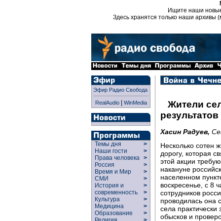
Ищите наши новы
Здесь хранятся только наши архивы (
Эфир Радио Свобода
|
Жители се
RealAudio
WinMedia
результатов
Хасин Радуев,
Се
Темы дня
>
Несколько сотен 
Наши гости
>
дорогу, которая с
Права человека
>
этой акции требую
Россия
>
накануне российс
Время и Мир
>
населенном пункте
СМИ
>
воскресенье, с 8 
История и
>
сотрудников росс
современность
>
Культура
>
проводилась она 
Медицина
>
села практически 
Образование
>
обысков и проверо
Религия
>