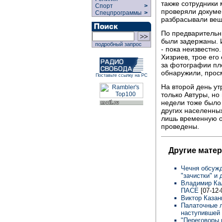
также сотрудники
Спорт
>
проверяли докуме
Спецпрограммы
>
разбрасывали вещ
По предварительн
были задержаны. И
подробный запрос
- пока неизвестно
Хизриев, трое его
за фотографии пл
обнаружили, прос
Поставьте ссылку на РС
На второй день у
только Автуры, но
недели тоже было 
других населенных
лишь временную от
проведены.
Другие мате
Чечня обсужд
"зачистки" и
Владимир Кал
ПАСЕ
[07-12-
Виктор Каза
Палаточные л
наступившей
"Переговоры н