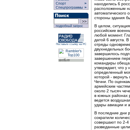
находились 6 росс
Спорт
>
Спецпрограммы
>
расположенным на 
автоматического о
стороны здания б
В целом, ситуация
подробный запрос
российские военны
любой момент. Гл
датой 6 августа. 
отряды одновреме
Поставьте ссылку на РС
двухнедельных бо
завершилось подп
завершением перв
командиры обещаю
утверждает, что у 
определенный мом
которой - вернуть
Чечни. По оценкам
армейским частям
около 2 тысяч чеч
в южных районах р
ведется воздушна
удары авиации и 
В последние дни 
сократили количес
совершают по 2-4 
разведанные цели,