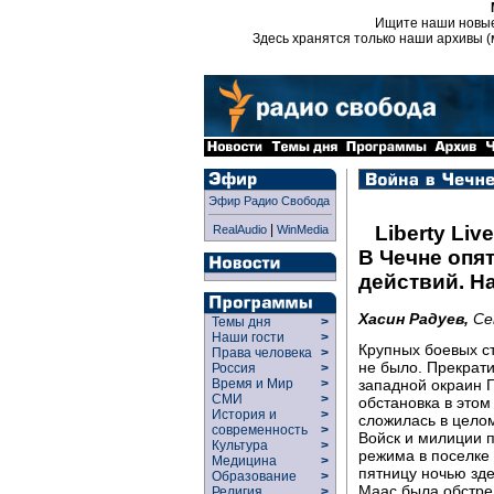
Ищите наши новы
Здесь хранятся только наши архивы (
Эфир Радио Свобода
|
Liberty Live
RealAudio
WinMedia
В Чечне опя
действий. На
Хасин Радуев,
Се
Темы дня
>
Наши гости
>
Крупных боевых с
Права человека
>
не было. Прекрат
Россия
>
западной окраин Г
Время и Мир
>
СМИ
>
обстановка в этом
История и
>
сложилась в цело
современность
>
Войск и милиции 
Культура
>
режима в поселке 
Медицина
>
пятницу ночью зд
Образование
>
Маас была обстре
Религия
>