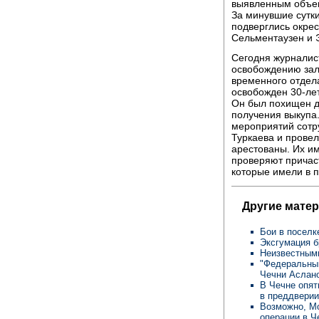
выявленным объек
За минувшие сутк
подверглись окрес
Сельментаузен и 
Сегодня журналис
освобождению зал
временного отдел
освобожден 30-лет
Он был похищен д
получения выкупа
мероприятий сотр
Туркаева и прове
арестованы. Их и
проверяют причас
которые имели в п
Другие матер
Бои в поселк
Эксгумация б
Неизвестными
"Федеральный
Чечни Аслано
В Чечне опят
в преддверии
Возможно, Мо
операции в Ч