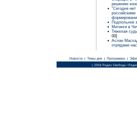
решению кон
"Сегодня нет
российскими
формировани
Подпольное 
Митинги в Че
Тяжелая судь
00]
Аслан Масха
отрядами нас
Новости
Темы дня
Программы
Эфи
|
|
|
c 2004 Радио Свобода / Ради