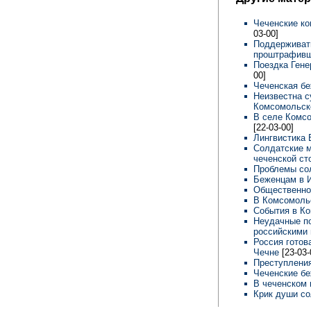
Чеченские ко
03-00]
Поддерживать
проштрафивш
Поездка Гене
00]
Чеченская бе
Неизвестна с
Комсомольск
В селе Комсо
[22-03-00]
Лингвистика 
Солдатские м
чеченской ст
Проблемы со
Беженцам в И
Общественнос
В Комсомольс
События в К
Неудачные по
российскими
Россия готов
Чечне
[23-03-
Преступления
Чеченские б
В чеченском 
Крик души со