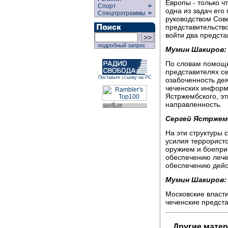
Европы - только ч
Спорт
>
одна из задач его
Спецпрограммы
>
руководством Сове
представительство
войти два предста
подробный запрос
Мумин Шакиров:
По словам помощни
представителях се
Поставьте ссылку на РС
озабоченность де
чеченских информ
Ястржембского, э
направленность.
Сергей Ястржем
На эти структуры 
усилия террорист
оружием и боеприп
обеспечению лече
обеспечению дей
Мумин Шакиров:
Московские власти
чеченские предста
Другие матер