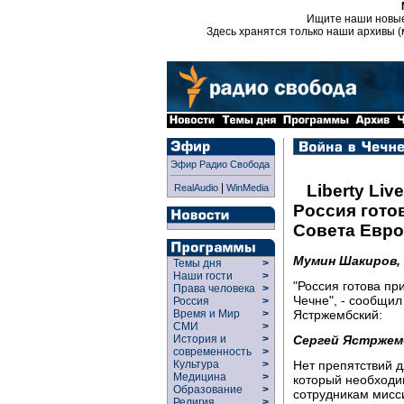
Ищите наши новы
Здесь хранятся только наши архивы (
Эфир Радио Свобода
|
Liberty Live
RealAudio
WinMedia
Россия гото
Совета Евро
Мумин Шакиров,
Темы дня
>
Наши гости
>
"Россия готова п
Права человека
>
Чечне", - сообщи
Россия
>
Ястржембский:
Время и Мир
>
СМИ
>
Сергей Ястржем
История и
>
современность
>
Нет препятствий 
Культура
>
Медицина
>
который необходи
Образование
>
сотрудникам мисс
Религия
>