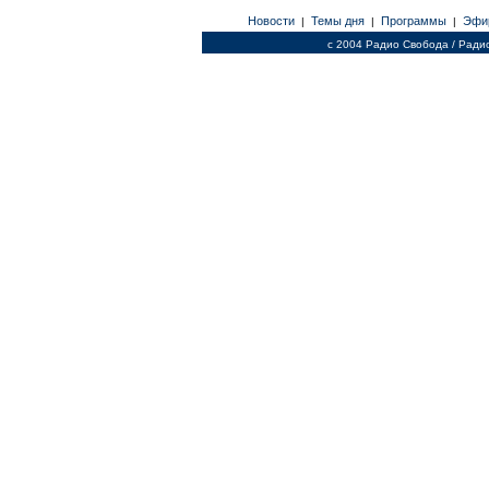
Новости
Темы дня
Программы
Эфи
|
|
|
c 2004 Радио Свобода / Ради