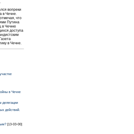
.
ялся вопреки
 в Чечне.
 отмечая, что
иями Путина
ц в Чечню
ихся доступа
гандистским
Газета
ику в Чечне.
участке
войны в Чечне
м делегации
ых действий.
вым?
[13-03-00]