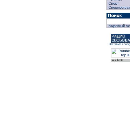
Спорт
Спецпрогра
подробный за
Поставьте ссылк