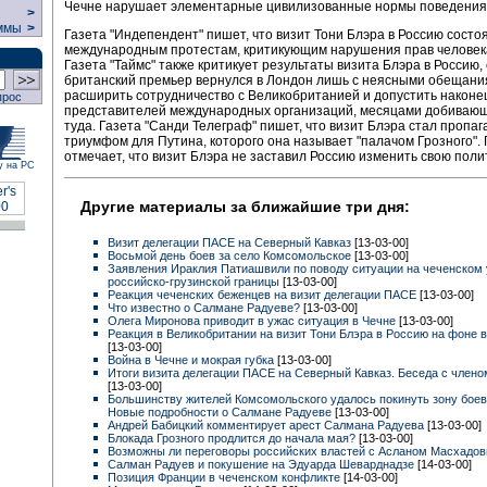
Чечне нарушает элементарные цивилизованные нормы поведения
>
ммы
>
Газета "Индепендент" пишет, что визит Тони Блэра в Россию состо
международным протестам, критикующим нарушения прав человека
Газета "Таймс" также критикует результаты визита Блэра в Россию,
британский премьер вернулся в Лондон лишь с неясными обещан
расширить сотрудничество с Великобританией и допустить наконе
прос
представителей международных организаций, месяцами добивающ
туда. Газета "Санди Телеграф" пишет, что визит Блэра стал пропа
триумфом для Путина, которого она называет "палачом Грозного". 
отмечает, что визит Блэра не заставил Россию изменить свою полит
у на РС
Другие материалы за ближайшие три дня:
Визит делегации ПАСЕ на Северный Кавказ
[13-03-00]
Восьмой день боев за село Комсомольское
[13-03-00]
Заявления Ираклия Патиашвили по поводу ситуации на чеченском 
российско-грузинской границы
[13-03-00]
Реакция чеченских беженцев на визит делегации ПАСЕ
[13-03-00]
Что известно о Салмане Радуеве?
[13-03-00]
Олега Миронова приводит в ужас ситуация в Чечне
[13-03-00]
Реакция в Великобритании на визит Тони Блэра в Россию на фоне 
[13-03-00]
Война в Чечне и мокрая губка
[13-03-00]
Итоги визита делегации ПАСЕ на Северный Кавказ. Беседа с члено
[13-03-00]
Большинству жителей Комсомольского удалось покинуть зону боев
Новые подробности о Салмане Радуеве
[13-03-00]
Андрей Бабицкий комментирует арест Салмана Радуева
[13-03-00]
Блокада Грозного продлится до начала мая?
[13-03-00]
Возможны ли переговоры российских властей с Асланом Масхадо
Салман Радуев и покушение на Эдуарда Шеварднадзе
[14-03-00]
Позиция Франции в чеченском конфликте
[14-03-00]