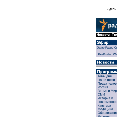
Здесь 
Эфир Радио С
|
RealAudio
Wi
Темы дня
Наши гости
Права чело
Россия
Время и Ми
СМИ
История и
современно
Культура
Медицина
Образован
Религия