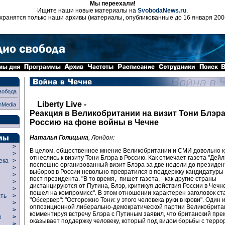
Мы переехали!
Ищите наши новые материалы на
SvobodaNews.ru
.
хранятся только наши архивы (материалы, опубликованные до 16 января 200
вобода
Liberty Live -
nMedia
Реакция в Великобритании на визит Тони Блэра
Россию на фоне войны в Чечне
Наталья Голицына
, Лондон:
>
В целом, общественное мнение Великобритании и СМИ довольно к
>
отнеслись к визиту Тони Блэра в Россию. Как отмечает газета "Дейл
века
>
поспешно организованный визит Блэра за две недели до президен
>
выборов в России невольно превратился в поддержку кандидатуры
р
>
пост президента. "В то время,- пишет газета, - как другие страны
>
дистанцируются от Путина, Блэр, критикуя действия России в Чечн
>
пошел на компромисс". В этом отношении характерен заголовок ста
сть
>
"Обсервер": "Осторожно Тони: у этого человека руки в крови". Один 
>
оппозиционной либерально-демократической партии Великобрита
>
комментируя встречу Блэра с Путиным заявил, что британский пре
ие
>
оказывает поддержку человеку, который под видом борьбы с терро
>