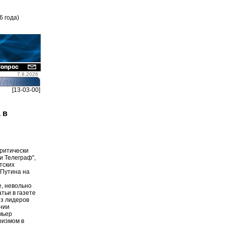
6 года)
7.8.2026
[13-03-00]
 в
ритически
и Телеграф",
тских
 Путина на
е, невольно
тьи в газете
из лидеров
нии
мьер
ризмом в