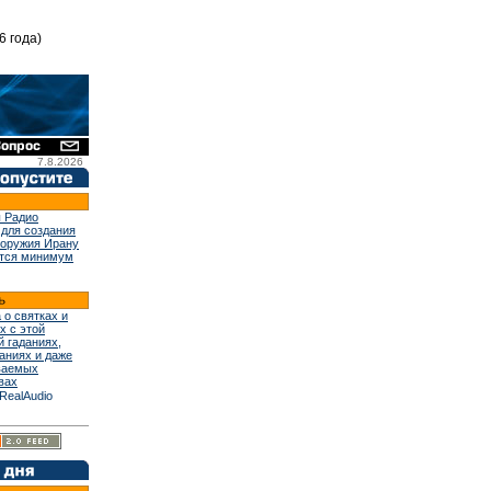
6 года)
7.8.2026
 Радио
 для создания
 оружия Ирану
тся минимум
 о святках и
х с этой
й гаданиях,
аниях и даже
ваемых
вах
RealAudio