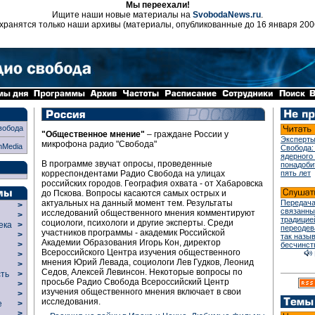
Мы переехали!
Ищите наши новые материалы на
SvobodaNews.ru
.
хранятся только наши архивы (материалы, опубликованные до 16 января 200
вобода
"Общественное мнение"
– граждане России у
Эксперты
микрофона радио "Свобода"
nMedia
Свобода:
ядерного
В программе звучат опросы, проведенные
понадоби
корреспондентами Радио Свобода на улицах
пять лет
российских городов. География охвата - от Хабаровска
до Пскова. Вопросы касаются самых острых и
актуальных на данный момент тем. Результаты
Передача
>
связанны
исследований общественного мнения комментируют
>
традицие
социологи, психологи и другие эксперты. Среди
века
>
переодев
участников программы - академик Российской
>
так назы
Академии Образования Игорь Кон, директор
р
>
бесчинст
Всероссийского Центра изучения общественного
>
мнения Юрий Левада, социологи Лев Гудков, Леонид
>
Седов, Алексей Левинсон. Некоторые вопросы по
сть
>
просьбе Радио Свобода Всероссийский Центр
>
изучения общественного мнения включает в свои
>
исследования.
ие
>
>