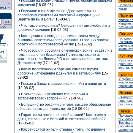
Реакция на войну в Ираке и Чечне. Любимые фильмы
>
москвичей
[18-05-03]
Человек 
ммы
>
Коган
Россияне о свободе слова. Доверяете ли вы
российским средствами массовой информации?
Верите ли вы в Бога?
[16-03-03]
Кризис в
Украине 
Что такое алкоголизм? Отношении к автомобилям и
прос
ялтинско
дорожной милиции
[16-02-03]
Как оценивают сегодня россияне связи между
Государс
бывшими советскими республиками. О разных эпохах
РФ готови
советской и постсоветской жизни
[15-12-02]
у на РС
регулир
компьюте
Что говорили россияне о чеченской войне. Будет ли в
годы правления Владимира Путина вынесено из
мавзолея тело Ленина? О восстановлении памятника
Рукопись
Дзержинскому
[17-11-02]
дневника
выставле
Каким политическим партиям симпатизируют
россияне. Отношение к деньгам и к автомобилям
[15-
09-02]
Углублен
вокруг и
Россия и Запад глазами россиян. Мы и наши дети
програм
[18-08-02]
В чем причины усиления ксенофобии и
Стандарт
экстремистских настроений?
[21-07-02]
преслед
Большинство россиян считают высшее образование
российск
обязательным для своих детей
[16-06-02]
Гордятся ли россияне своей армией? Как отмечать
Панорама
даты, связанные с Великой отечественной войной?
технологи
Toshiba 
[19-05-02]
разрабат
Как относятся жители страны к тому, что влияние
микропр