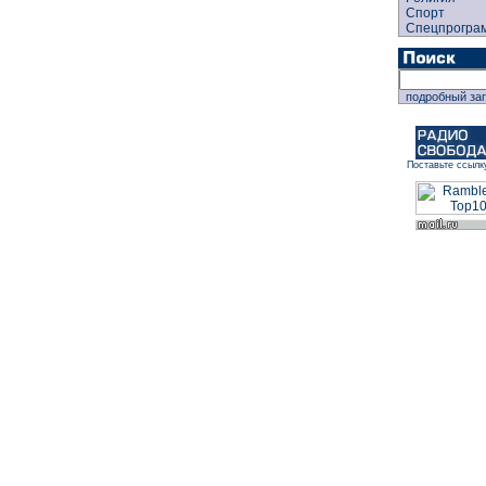
Спорт
Спецпрогра
подробный за
Поставьте ссылк