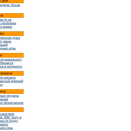
недели: Ицхак
ласти на
и проблема
го маяка
твенная дума
т закон,
ующий
рные игры
 музыкального
 Моцарта
на в интернете
ие кризиса
ранской ядерной
мы
ные неудачи,
ующие
их бизнесменов
 высоких
й. IBM, Sony и
вместе будут
ывать
оцессоры