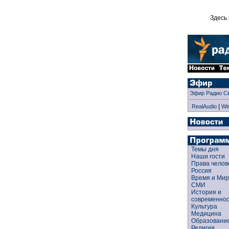
Здесь 
Эфир Радио С
|
RealAudio
Wi
Темы дня
Наши гости
Права чело
Россия
Время и Ми
СМИ
История и
современно
Культура
Медицина
Образован
Религия