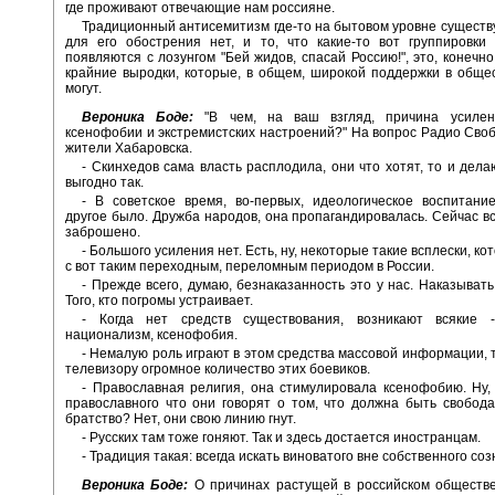
где проживают отвечающие нам россияне.
Традиционный антисемитизм где-то на бытовом уровне существу
для его обострения нет, и то, что какие-то вот группировки
появляются с лозунгом "Бей жидов, спасай Россию!", это, конечно
крайние выродки, которые, в общем, широкой поддержки в обще
могут.
Вероника Боде:
"В чем, на ваш взгляд, причина усилен
ксенофобии и экстремистских настроений?" На вопрос Радио Сво
жители Хабаровска.
- Скинхедов сама власть расплодила, они что хотят, то и дела
выгодно так.
- В советское время, во-первых, идеологическое воспитани
другое было. Дружба народов, она пропагандировалась. Сейчас в
заброшено.
- Большого усиления нет. Есть, ну, некоторые такие всплески, к
с вот таким переходным, переломным периодом в России.
- Прежде всего, думаю, безнаказанность это у нас. Наказывать
Того, кто погромы устраивает.
- Когда нет средств существования, возникают всякие -
национализм, ксенофобия.
- Немалую роль играют в этом средства массовой информации, т
телевизору огромное количество этих боевиков.
- Православная религия, она стимулировала ксенофобию. Ну,
православного что они говорят о том, что должна быть свобода
братство? Нет, они свою линию гнут.
- Русских там тоже гоняют. Так и здесь достается иностранцам.
- Традиция такая: всегда искать виноватого вне собственного соз
Вероника Боде:
О причинах растущей в российском обществе