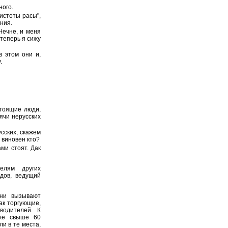
ного.
чистоты расы",
ния.
Чечне, и меня
 теперь я сижу
в этом они и,
.
стоящие люди,
ячи нерусских
усских, скажем
а виновен кто?
ами стоят. Дак
елям других
дов, ведущий
ни вызывают
ак торгующие,
водителей. К
оже свыше 60
и в те места,