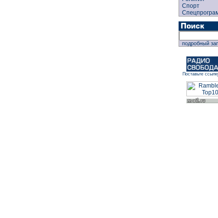
Спорт
Спецпрогра
подробный за
Поставьте ссылк