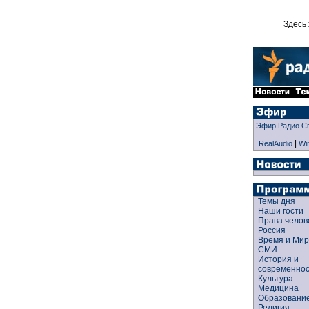
Здесь 
Эфир Радио С
|
RealAudio
Wi
Темы дня
Наши гости
Права чело
Россия
Время и Ми
СМИ
История и
современно
Культура
Медицина
Образован
Религия