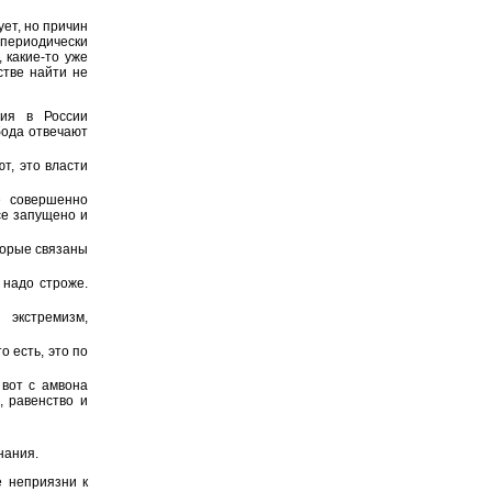
ет, но причин
 периодически
, какие-то уже
стве найти не
ия в России
бода отвечают
ют, это власти
е совершенно
се запущено и
оторые связаны
 надо строже.
 экстремизм,
о есть, это по
 вот с амвона
, равенство и
нания.
 неприязни к