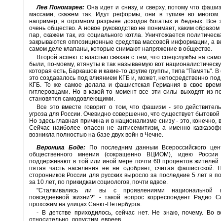
Лев Пономарев:
Она идет и снизу, и сверху, потому что фаши
массами, скажем так. Идут реформы, они в тупике во многом.
например, в огромном разрыве доходов богатых и бедных. Все 
очень общество. А новое руководство не понимает, каким образом 
пар, скажем так, из социального котла. Уничтожается политическ
закрываются оппозиционные средства массовой информации, а ве
самом деле клапаны, которые снимают напряжение в обществе.
Второй аспект с властью связан с тем, что спецслужбы на само
были, по-моему, втянуты в так называемую вот националистическ
которая есть, Баркашов и какие-то другие группы, типа "Память". В
это создавалось под влиянием КГБ и, может, непосредственно под
КГБ. То же самое делала и фашистская Германия в свое врем
гитлеровцами. Но в какой-то момент все эти силы выходят из-п
становятся самодовлеющими.
Все это вместе говорит о том, что фашизм - это действител
угроза для России. Очевидно совершенно, что существует бытовой
Но здесь главная причина и в национализме снизу - это, конечно, 
Сейчас наиболее опасен не антисемитизм, а именно кавказофо
возникла полностью на базе двух войн в Чечне.
Вероника Боде:
По последним данным Всероссийского цен
общественного мнения (сокращенно ВЦИОМ), идею России 
поддерживают в той или иной мере почти 60 процентов жителей
пятая часть населения ее не одобряет, считая фашистской. П
сторонников России для русских выросло за последние 5 лет в по
за 10 лет, по прикидкам социологов, почти вдвое.
"Сталкивались ли вы с проявлениями национальной 
повседневной жизни?" - такой вопрос корреспондент Радио С
прохожим на улицах Санкт-Петербурга.
- В детстве приходилось, сейчас нет. Не знаю, почему. Во в
относительно, допустим, евреев.