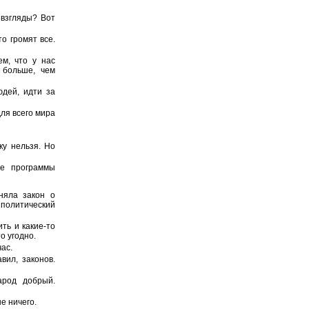
взгляды? Вот
то громят все.
ем, что у нас
 больше, чем
юдей, идти за
для всего мира
ку нельзя. Но
же программы
няла закон о
политический
ть и какие-то
о угодно.
час.
вил, законов.
арод добрый.
е ничего.