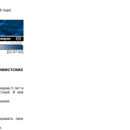
6 года)
7.8.2026
[21-07-02]
емистских
ледние 5 лет в
тской. В чем
нания.
ражать свои
о.