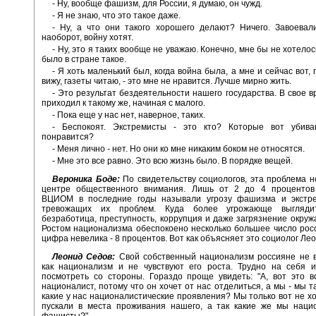
- Ну, вообще фашизм, для России, я думаю, он чужд.
- Я не знаю, что это такое даже.
- Ну, а что они такого хорошего делают? Ничего. Завоевал
наоборот, войну хотят.
- Ну, это я таких вообще не уважаю. Конечно, мне бы не хотелос
было в стране такое.
- Я хоть маленький был, когда война была, а мне и сейчас вот,
вижу, газеты читаю, - это мне не нравится. Лучше мирно жить.
- Это результат бездеятельности нашего государства. В свое в
приходил к такому же, начиная с малого.
- Пока еще у нас нет, наверное, таких.
- Беспокоят. Экстремисты - это кто? Которые вот убива
понравится?
- Меня лично - нет. Но они ко мне никаким боком не относятся.
- Мне это все равно. Это всю жизнь было. В порядке вещей.
Вероника Боде:
По свидетельству социологов, эта проблема н
центре общественного внимания. Лишь от 2 до 4 проценто
ВЦИОМ в последние годы называли угрозу фашизма и экстр
тревожащих их проблем. Куда более угрожающе выгляди
безработица, преступность, коррупция и даже загрязнение окру
Ростом национализма обеспокоено несколько большее число росс
цифра невелика - 8 процентов. Вот как объясняет это социолог Ле
Леонид Седов:
Свой собственный национализм россияне не 
как национализм и не чувствуют его роста. Трудно на себя и
посмотреть со стороны. Гораздо проще увидеть: "А, вот это в
националист, потому что он хочет от нас отделиться, а мы - мы т
какие у нас националистические проявления? Мы только вот не хо
пускали в места проживания нашего, а так какие же мы наци
фашисты?"