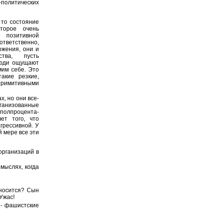
политических
 то состояние
оторое очень
о позитивной
тветственно,
ожения, они и
ства, пусть
 люди ощущают
им себе. Это
акие резкие,
примитивными
х, но они все-
рганизованные
полпроцента-
ет того, что
грессивной. У
й мере все эти
организаций в
 мыслях, когда
тносится? Сын
 Ужас!
 - фашистские