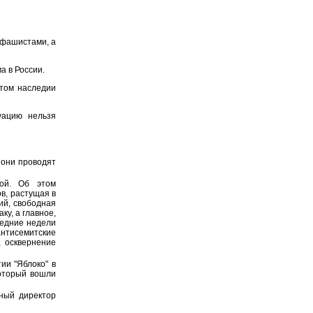
 фашистами, а
а в России.
итом наследии
уацию нельзя
 они проводят
ой. Об этом
в, растущая в
ий, свободная
у, а главное,
ледние недели
нтисемитские
, осквернение
ии "Яблоко" в
оторый вошли
ный директор