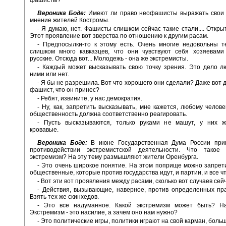
Вероника Боде:
Имеют ли право неофашисты выражать свои 
мнение жителей Костромы.
- Я думаю, нет. Фашисты слишком сейчас такие стали.... Откры
Этот проявление вот зверства по отношению к другим расам.
- Предпосылки-то к этому есть. Очень многие недовольны т
слишком много кавказцев, что они чувствуют себя хозяевами
русские. Отсюда вот... Молодежь - она же экстремисты.
- Каждый может высказывать свою точку зрения. Это дело л
ними или нет.
- Я бы не разрешила. Вот что хорошего они сделали? Даже вот 
фашист, что он принес?
- Ребят, извините, у нас демократия.
- Ну, как, запретить высказывать, мне кажется, любому челове
общественность должна соответственно реагировать.
- Пусть высказываются, только руками не машут, у них 
кровавые.
Вероника Боде:
В июне Государственная Дума России при
противодействии экстремистской деятельности. Что такое 
экстремизм? На эту тему размышляют жители Оренбурга.
- Это очень широкое понятие. На этом поприще можно запрети
общественные, которые против государства идут, и партии, и все чт
- Вот эти вот проявления между расами, сколько вот случаев сей
- Действия, вызывающие, наверное, против определенных пра
Взять тех же скинхедов.
- Это все надуманное. Какой экстремизм может быть? Н
Экстремизм - это насилие, а зачем оно нам нужно?
- Это политические игры, политики играют на свой карман, больш