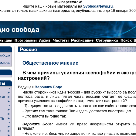
Мы переехали!
Ищите наши новые материалы на
SvobodaNews.ru
.
хранятся только наши архивы (материалы, опубликованные до 16 января 200
вобода
Общественное мнение
nMedia
В чем причины усиления ксенофобии и экстр
настроений?
Ведущая
Вероника Боде
>
Число сторонников идеи "Россия - для русских" выросло за пос
>
полтора раза, и лишь пятая часть россиян считает ее фашис
века
>
причины усиления ксенофобии и экстремистских настроений?
>
р
>
- Традиция такая: всегда искать виноватого вне собственного соз
>
- Русских там тоже гоняют. Так и здесь достается иностранцам.
>
- Это власти выгодно так.
сть
>
>
Вероника Боде:
Имеют ли право неофашисты открыто вы
>
взгляды?
ие
>
- Нет, конечно. Весь мир их запретил, и только у нас это возможн
>