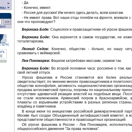
- Да.
>
- Конечно, имеют.
ммы
>
- Россия для русских! Им нечего здесь делать, всем азиатам.
- Не имеют права. Вот наши отцы погибли на фронте, воевали с
они что проповедуют?
прос
Вероника Боде:
Социологи и правозащитники об угрозе фашизм
Вероника Боде:
Она коренится в самом государстве, не изж
тоталитаризма.
у на РС
Леонид Седов:
Конечно, общество - больно, но нашу сит
сравнивать с веймарской.
Лев Пономарев:
Фашизм затребован массами, скажем так.
Вероника Боде:
Во второй половине часа: россияне о том, как
свой летний отпуск.
Угроза фашизма в России становится все более реальн
свидетельствует, по мнению многих правозащитников и политолого
обществе ксенофобия, активность националистических организац
продажа антисемитской прессы, погромы по национальному признак
отсутствие адекватной реакции властей на подобные вещи. Пос
не стали исключением. Армянский погром в Красноармейске, а
плакаты со взрывными устройствами в разных регионах страны
кладбищ и памятников.
В конце июня по инициативе российской демократической парт
Москве был создан Объединенный антифашистский комитет, в к
представители общественности и правозащитных организаций.
Об угрозе фашизма в России - Лев Пономарев, исполнитель
общероссийского движения "За права человека".