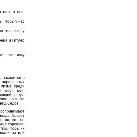
и мир, а они,
ь, чтобы у нас
 по телевизору
ремя и Гитлер
ют, это кому
е находится в
в опрошенных
емизма среди
т рост цен,
жающей среды.
иян, но и эта
онид Седов.
воспринимают
ногда бывает
от да, вот он
акие хорошие,
тим, чтобы их
оналисты или