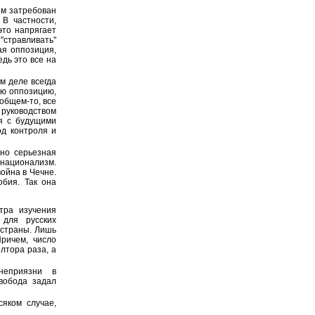
зм затребован
 В частности,
это напрягает
"стравливать"
ая оппозиция,
дь это все на
м деле всегда
ую оппозицию,
 общем-то, все
 руководством
я с будущими
од контроля и
ьно серьезная
 национализм.
война в Чечне.
бия. Так она
тра изучения
для русских
 страны. Лишь
ричем, число
лтора раза, а
неприязни в
вобода задал
сяком случае,