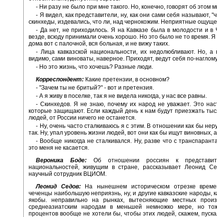
- Ни разу не было при мне такого. Но, конечно, говорят об этом м
- Я видел, как представители, ну, как они сами себя называют, "
скинхеды, издевались, что ли, над чернокожим. Неприятные ощуще
- Да нет, не приходилось. Я на Кавказе была в молодости и в 
везде, всюду принимали очень хорошо. Но это было не то время. Я
дома вот с палочной, вся больная, и не вижу таких.
- Лица кавказской национальности, их недолюбливают. Но, а 
видимо, сами виноваты, наверное. Приходят, ведут себя по-наглому
- Но это жизнь, что хочешь? Разные люди.
Корреспондент:
Какие претензии, в основном?
- "Зачем ты не бритый?" - вот и претензия.
- А я живу в поселке, так я не видела никогда, у нас все равны.
- Скинхедов. Я не знаю, почему их народ не уважает. Это на
которые защищают. Если каждый день к нам будут приезжать тыс
людей, от России ничего не останется.
- Ну, очень часто сталкиваюсь я с этим. В отношении как бы нер
так. Ну, упал уровень жизни людей, вот они как бы ищут виновных, 
- Вообще никогда не сталкивался. Ну, разве что с транспарант
это меня не касается.
Вероника Боде:
Об отношении россиян к представит
национальностей, живущим в стране, рассказывает Леонид Се
научный сотрудник ВЦИОМ.
Леонид Седов:
На нынешнем историческом отрезке време
чеченцы наибольшую неприязнь, ну, и другие кавказские народы, к
якобы. неправильно на рынках, вытесняющие местных произ
среднеазиатским народам в меньшей немножко мере, но т
процентов вообще не хотели бы, чтобы этих людей, скажем, пускал