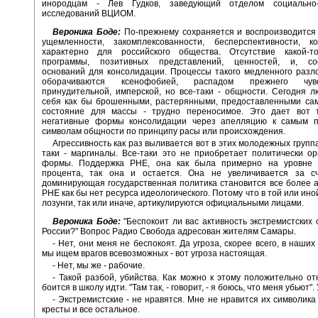
инородцам - Лев Гудков, заведующий отделом социально-
исследований ВЦИОМ.
Вероника Боде:
По-прежнему сохраняется и воспроизводится
ущемленности, закомплексованности, бесперспективности, к
характерно для российского общества. Отсутствие какой-т
программы, позитивных представлений, ценностей, и, соо
оснований для консолидации. Процессы такого медленного разл
оборачиваются ксенофобией, распадом прежнего чув
принудительной, имперской, но все-таки - общности. Сегодня
себя как бы брошенными, растерянными, предоставленными сам
состояние для массы - трудно переносимое. Это дает вот т
негативные формы консолидации через апелляцию к самым 
символам общности по принципу расы или происхождения.
Агрессивность как раз выливается вот в этих молодежных группа
таки - маргиналы. Все-таки это не приобретает политически о
формы. Поддержка РНЕ, она как была примерно на уровне 
процента, так она и остается. Она не увеличивается за сч
доминирующая государственная политика становится все более а
РНЕ как бы нет ресурса идеологического. Потому что в той или ино
лозунги, так или иначе, артикулируются официальными лицами.
Вероника Боде:
"Беспокоит ли вас активность экстремистских 
России?" Вопрос Радио Свобода адресован жителям Самары.
- Нет, они меня не беспокоят. Да угроза, скорее всего, в наших
мы ищем врагов всевозможных - вот угроза настоящая.
- Нет, мы же - рабочие.
- Такой разбой, убийства. Как можно к этому положительно о
боится в школу идти. "Там так, - говорит, - я боюсь, что меня убьют".
- Экстремистские - не нравятся. Мне не нравится их символика
кресты и все остальное.