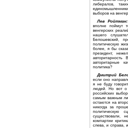
либералов, так
единомышленник
выборов на венге
Лев Ройтман:
вполне поймут т
венгерских реали
нашего слушате
Белошевский, п
политическую жиз
более, я бы сказ
президент, неж
авторитарность 
авторитарные к
политика?
Дмитрий Бело
если оно направл
я не буду говори
людей. Но вот о
российских выбор
самым важным лич
остаются на втор
никогда за прош
политическую 
существовали, н
компартии критик
слева, и справа, 