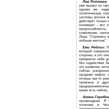
Лев Ройтман:
уже вышел из сво
однако же, наде
политическую опр
системы вполне м
действует только 
понимает - вот э
пророссийскость, 
сожалению, напо
Леца: "Стремясь в
лобным местом".
Ежи Редлих:
По
которой говорилос
стороны, и это пи
прекрасно себе да
без содействия З
это развитие, кот
сейчас ускоренн
продаже нефти, г
хочешь как-то ра
привлечь и дру
предприниматель
какая есть сейчас
Агнеш Геребен
прозападная. Я 
политику в Че
антитеррористиче