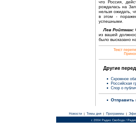
что Россия, дейс
рождалась на Зап
нельзя ожидать, ч
в этом - пораже
успешными.
Лев Ройтман:
С
из вашей должност
было высказано на
Текст переп
Принос
Другие перед
Скромное об
Российская г
Спор о публи
Отправить 
Новости
Темы дня
Программы
Эфи
|
|
|
c 2004 Радио Свобода / Ради