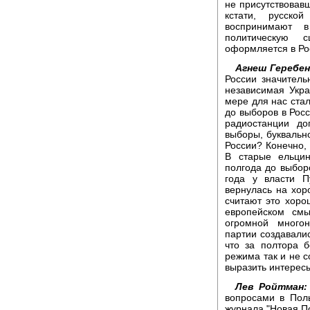
не присутствовавш
кстати, русско
воспринимают в
политическую с
оформляется в Ро
Агнеш Геребен
России значитель
независимая Укра
мере для нас стал
до выборов в Росс
радиостанции до
выборы, буквально
России? Конечно,
В старые ельцин
полгода до выбор
года у власти П
вернулась на хор
считают это хоро
европейском см
огромной много
партии создавалис
что за полтора б
режима так и не 
выразить интерес
Лев Ройтман:
вопросами в Поль
журнала "Новая П