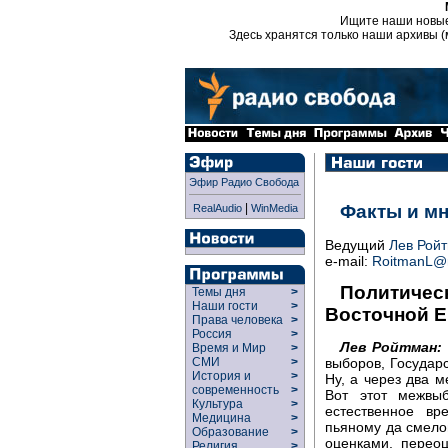
Ищите наши новы
Здесь хранятся только наши архивы (
Эфир Радио Свобода
|
Факты и м
RealAudio
WinMedia
Ведущий
Лев Рой
e-mail:
RoitmanL@r
Политическ
Темы дня
>
Наши гости
>
Восточной 
Права человека
>
Россия
>
Лев Ройтман:
Время и Мир
>
СМИ
>
выборов, Государ
История и
>
Ну, а через два м
современность
>
Вот этот межвыб
Культура
>
естественное вр
Медицина
>
пьяному да смелом
Образование
>
оценками, переоц
Религия
>