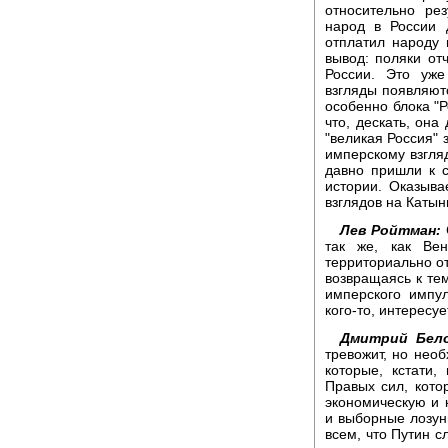
относительно ре
народ в России 
отплатил народу 
вывод: поляки от
России. Это уже
взгляды появляют
особенно блока "Р
что, дескать, она
"великая Россия" 
имперскому взгляд
давно пришли к 
истории. Оказыва
взглядов на Катын
Лев Ройтман:
так же, как Ве
территориально от
возвращаясь к те
имперского импул
кого-то, интересуе
Дмитрий Бело
тревожит, но необ
которые, кстати
Правых сил, кото
экономическую и 
и выборные лозун
всем, что Путин 