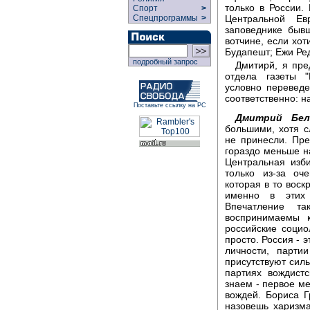
только в России.
Спорт
>
Спецпрограммы
>
Центральной Ев
заповеднике быв
вотчине, если хот
Будапешт; Ежи Ре
подробный запрос
Дмитирй, я пре
отдела газеты "
условно перевед
соответственно: н
Поставьте ссылку на РС
Дмитрий Бел
большими, хотя 
не принесли. Пре
гораздо меньше на
Центральная изб
только из-за оч
которая в то воск
именно в этих 
Впечатление т
воспринимаемы 
российские социо
просто. Россия - 
личности, парти
присутствуют силь
партиях вождистс
знаем - первое ме
вождей. Бориса Г
назовешь харизма