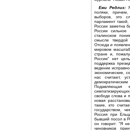
Ежи Редлих:
Я
поляки, причем,
выборов, это с
парламент такой,
России заметна бы
России сильное 
сталинском пони
смысле твердой 
Отсюда и появлен
мировом масштаб
стране и, пожал
России" нет цел
поддержка презид
ведение исправно
экономические, со
нас считают, ус
демократическ
Подавляющая 
симпатизирующих
свободе слова и п
новая расстановк
такие, кто счит
государством, ч
Россия при Ельц
бывший посол в Р
он говорит: "Я не
чиновников при