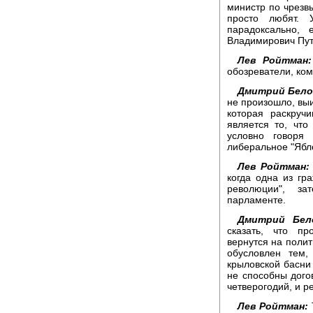
министр по чрезвы
просто любят. 
парадоксально,
Владимирович Пут
Лев Ройтман:
обозреватели, ком
Дмитрий Бело
не произошло, выи
которая раскруч
является то, чт
условно говоря
либеральное "Ябло
Лев Ройтман:
когда одна из гр
революции", за
парламенте.
Дмитрий Бел
сказать, что пр
вернутся на поли
обусловлен тем
крыловской басни 
не способны дого
четверогодий, и р
Лев Ройтман: