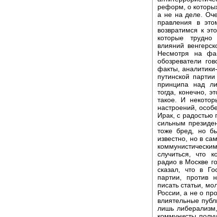
реформ, о которых
а не на деле. Оч
правления в это
возвратимся к эт
которые трудно
влияний венгерск
Несмотря на фа
обозреватели го
факты, аналитики
путинской партии
принципа над ли
тогда, конечно, э
такое. И некотор
настроений, особ
Ирак, с радостью 
сильным президен
тоже бред, но б
известно, но в са
коммунистическ
случиться, что к
радио в Москве г
сказал, что в Г
партии, против 
писать статьи, мо
России, а не о пр
влиятельные публ
лишь либерализм,
коммунисты получ