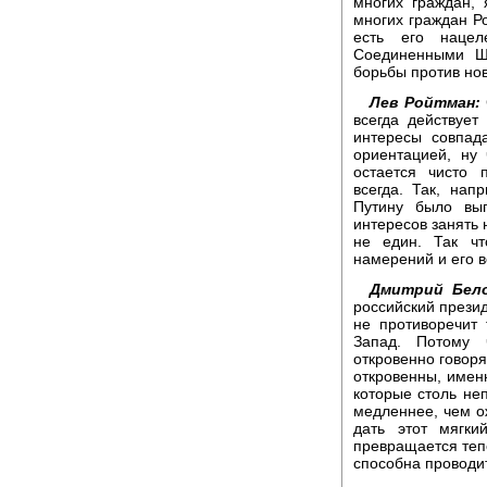
многих граждан, 
многих граждан Ро
есть его нацел
Соединенными Шт
борьбы против новы
Лев Ройтман:
всегда действует
интересы совпад
ориентацией, ну 
остается чисто 
всегда. Так, нап
Путину было выг
интересов занять 
не един. Так чт
намерений и его в
Дмитрий Бело
российский презид
не противоречит
Запад. Потому 
откровенно говоря
откровенны, имен
которые столь не
медленнее, чем о
дать этот мягки
превращается тепе
способна проводи