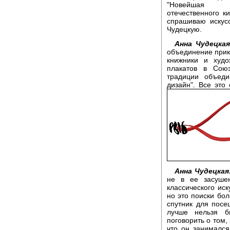
"Новейшая и
отечественного ки
спрашиваю искус
Чудецкую.
Анна Чудецкая
объединение прик
книжники и худо
плакатов в Сою
традиции объед
дизайн". Все это
Анна Чудецкая
не в ее засушен
классического иск
но это поиски бо
спутник для посе
лучше нельзя б
поговорить о том, 
что он занимался