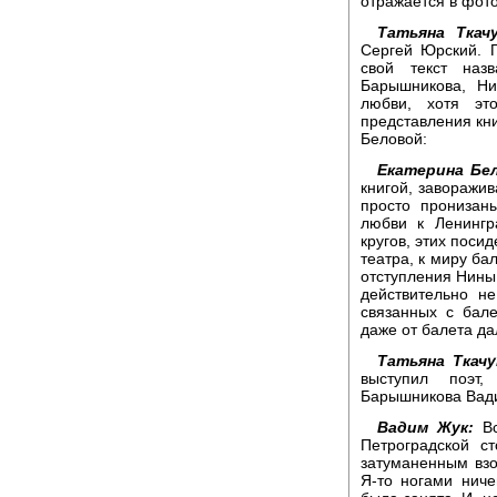
отражается в фот
Татьяна Ткачу
Сергей Юрский. П
свой текст наз
Барышникова, Ни
любви, хотя эт
представления кни
Беловой:
Екатерина Бел
книгой, заворажи
просто пронизан
любви к Ленингр
кругов, этих посид
театра, к миру ба
отступления Нины
действительно н
связанных с бале
даже от балета да
Татьяна Ткачу
выступил поэт
Барышникова Вад
Вадим Жук:
Вс
Петроградской с
затуманенным взо
Я-то ногами ниче