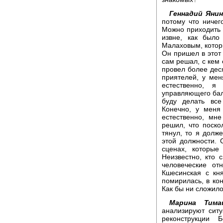
Геннадий Янин
потому что ничег
Можно приходить 
извне, как был
Малаховым, котор
Он пришел в этот 
сам решал, с кем 
провел более деся
приятелей, у ме
естественно, 
управляющего бал
буду делать все
Конечно, у меня
естественно, мн
решил, что поско
тянул, то я долж
этой должности. 
сценах, которые
Неизвестно, кто 
человеческие от
Кшесинская с кн
помирилась, в кон
Как бы ни сложил
Марина Тима
анализируют сит
реконструкции 