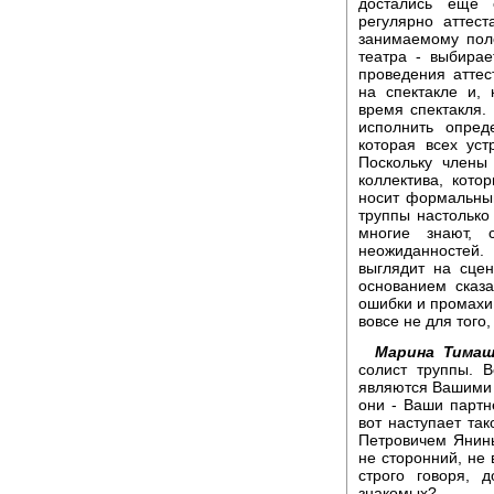
достались еще 
регулярно аттест
занимаемому пол
театра - выбира
проведения аттес
на спектакле и,
время спектакля.
исполнить опред
которая всех уст
Поскольку члены
коллектива, котор
носит формальный
труппы настолько 
многие знают, 
неожиданностей.
выглядит на сцен
основанием сказа
ошибки и промахи
вовсе не для того,
Марина Тимаш
солист труппы. 
являются Вашими 
они - Ваши партн
вот наступает та
Петровичем Янины
не сторонний, не 
строго говоря, 
знакомых?