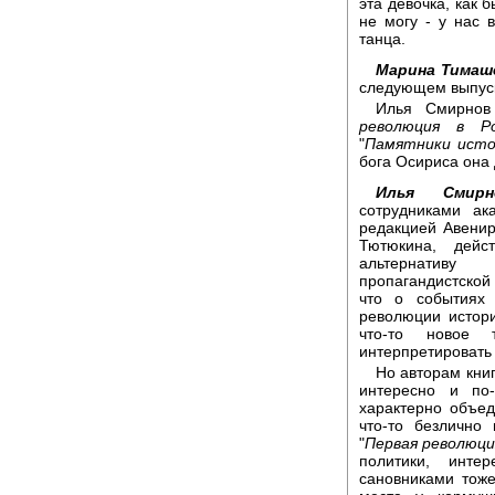
эта девочка, как 
не могу - у нас 
танца.
Марина Тимаш
следующем выпуск
Илья Смирнов 
революция в Ро
"
Памятники исто
бога Осириса она 
Илья Смирн
сотрудниками ак
редакцией Авени
Тютюкина, дейс
альтернативу 
пропагандистской 
что о событиях 
революции истор
что-то новое 
интерпретировать 
Но авторам книг
интересно и по
характерно объе
что-то безлично
"
Первая революци
политики, инте
сановниками тоже