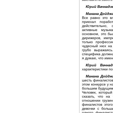
Юрий Вачнадзе
Манана Дойдж
Все равно это в
приехал пораб
действительно,
активные музык
основном, это бы
дирижеров, импр
только професс
чудесный нюх на 
грубо выражаяс
специфика должна
я думаю, что име
Юрий Вачнад
характеристики п
Манана Дойдж
шесть финалистов
этом конкурсе у н
большим будущим 
Человек, которы
сказать, что на
отношении грузин
финалистов этого
девочки с боль
одного финалист