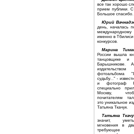
все так хорошо сл
прием публики. С
Большое спасибо.
Юрий Вачнадз
день, началась п
международному к
именно в Тбилиси
конкурсов.
Марина Тима
России вышла к
танцовщике и 
Барышникове. А
издательств
фотоальбома 
судьбу..." - извес
и фотограф 
специально пр
Москву, что
почитателям та
это уникальное из
Татьяна Ткачук.
Татьяна Ткачу
значит, умет
мгновения в дв
требующее