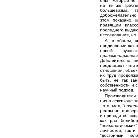
опыт, который не
на те же грабли
большевизма, 
доброжелательно
этом показано, 
правящим класс
последнего выдаю
исследования, но 
А, в общем, к
предисловии как о
новый вузов
правомонархичес
Действительно, н
предлагают читат
отношения, объек
их труд продолж
быть, не так за
собственности и 
научный подход.
Производители 
них в лексиконе 
- это, мол, "
позит
реальное, проверя
и приводится исс
как раз белибер
"психологических
личностей, так и
"достойный чело