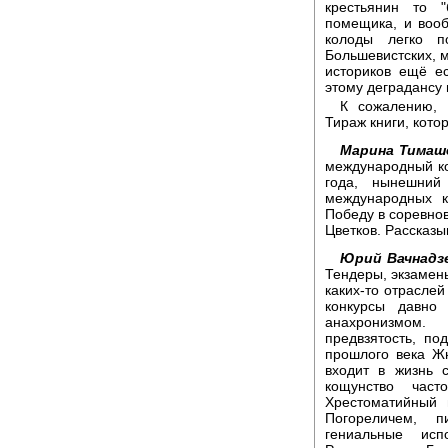
крестьянин то 
помещика, и воо
колоды легко п
Большевистских, м
историков ещё ес
этому деградансу 
К сожалению, 
Тираж книги, кото
Марина Тимаш
международный ко
года, нынешний
международных к
Победу в соревно
Цветков. Рассказ
Юрий Вачнадз
Тендеры, экзамены
каких-то отраслей
конкурсы давно
анахронизмом.
предвзятость, по
прошлого века Ж
входит в жизнь 
кощунство част
Хрестоматийный 
Погореличем, 
гениальные исп