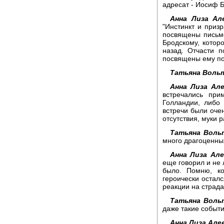
адресат - Иосиф 
Анна Лиза Ал
"Инстинкт и приз
посвящены письм
Бродскому, котор
назад. Отчасти 
посвящены ему по
Татьяна Вольт
Анна Лиза Але
встречались при
Голландии, либо
встречи были оче
отсутствия, муки 
Татьяна Воль
много драгоценны
Анна Лиза Але
еще говорил и не 
было. Помню, к
героически осталс
реакции на страда
Татьяна Воль
даже такие событ
Анна Лиза Але