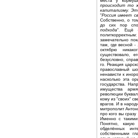
места у кормуш
происходит то ж
капитализму. Эт
"
Россия имеет св
Собственно, о то
до сих пор спо
подхода
". Ещё 
политкорректны
замечательно пок
там, где весной -
октябрю никако
существовало, е
безусловно, справ
го. Реакция царск
православный шо
ненависти к инор
насколько эта о
государства. Нап
имущества армя
революции букваль
кому из "своих" с
врагов. И в народ
митрополит Антони
про кого вы сразу
Именно с такими
Понятно, какую
обделённых инт
собственными гл