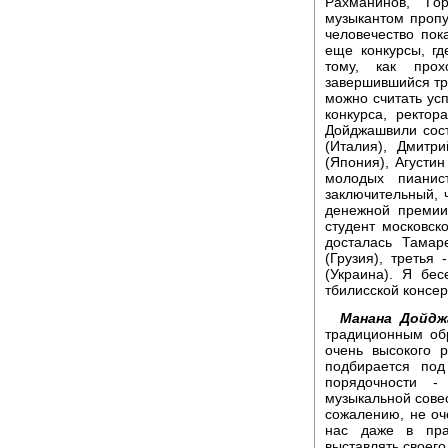
Рахманинов, Го
музыкантом пропу
человечество пок
еще конкурсы, где
тому, как прох
завершившийся тр
можно считать ус
конкурса, ректо
Дойджашвили сост
(Италия), Дмитр
(Япония), Агусти
молодых пианис
заключительный, 
денежной премии
студент московск
досталась Тамар
(Грузия), третья
(Украина). Я бе
тбилисской консе
Манана Дойдж
традиционным обр
очень высокого 
подбирается под
порядочности -
музыкальной совес
сожалению, не оч
нас даже в пра
выставлять своего