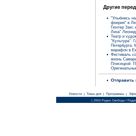
Другие перед
"Улыбнись на
феерия" в Ле
Гюнтер Закс 
Лиза" Леонид
Театр и худо
"Культура". 
Петербурга. 
марафон в Ек
Фестиваль со
жизнь Самары
Плисецкой. П
Оригинальные
Отправить 
Новости
Темы дня
Программы
Эфи
|
|
|
c 2004 Радио Свобода / Ради