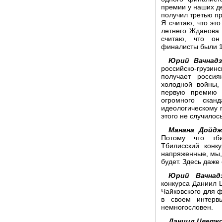
премии у наших де
получил третью п
Я считаю, что это
летнего Жданова 
считаю, что он
финалисты были 16
Юрий Вачнадз
российско-грузи
получает росси
холодной войны,
первую премию н
огромного скан
идеологическому п
этого не случилось
Манана Дойдж
Потому что тби
Тбилисский конк
напряженные, мы, 
будет. Здесь даже
Юрий Вачнадз
конкурса Даниил 
Чайковского для ф
в своем интерв
немногословен.
Даниил Цветко