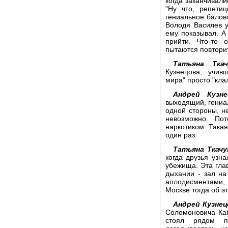
когда заканчивали
"Ну что, репети
гениальное баловс
Володя Василев 
ему показывал. А 
прийти. Что-то 
пытаются повторит
Татьяна Ткач
Кузнецова, учи
мира" просто "клал
Андрей Кузне
выходящий, гениал
одной стороны, не
невозможно. По
наркотиком. Такая
один раз.
Татьяна Ткачу
когда друзья узн
убежища. Эта глав
дыхании - зал н
аплодисментами, 
Москве тогда об эт
Андрей Кузнец
Соломоновича Кап
стоял рядом п