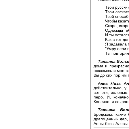
Твой русский
Твои ласкат
Твой способ,
Чтобы казат
Скоро, скоро
Однажды теб
И ты осталс
Как в тот де
Я задавала 
"Умру если в
Ты повторял
Татьяна Вольт
дома и прекрасн
показывали мне зо
Вы до сих пор им
Анна Лиза Ал
действительно, у
вот эти, зелены
перо. И, конечн
Конечно, я сохран
Татьяна Воль
Бродским, какие
драгоценный дар, 
Анны Лизы Алевы 