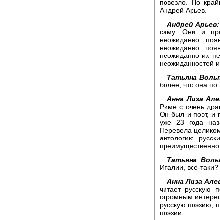
повезло. По край
Андрей Арьев.
Андрей Арьев:
саму. Они и пр
неожиданно поя
неожиданно поя
неожиданно их пе
неожиданностей и 
Татьяна Воль
более, что она по
Анна Лиза Але
Риме с очень др
Он был и поэт, и
уже 23 года наз
Перевела целиком
антологию русск
преимущественно 
Татьяна Воль
Италии, все-таки?
Анна Лиза Але
читает русскую 
огромным интересо
русскую поэзию, п
поэзии.