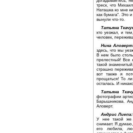
догадываетесь, н
треск, что Михаи
Наташка ко мне ки
как бумага". Это 
вынули что-то.
Татьяна Ткачу
кто уезжал, и тем
человек, пережив
Нина Аловерт
здесь, что мы уез
В нем было столь
прелестный! Все е
такой знаменитый,
страшно переживал
вот также я пот
прощаться! То ли
осталась. И никако
Татьяна Ткачу
фотографии артис
Барышникова. Ан
Аловерт.
Андрис Лиепа:
У нее такой же 
снимает. Я думаю,
его любила, лю