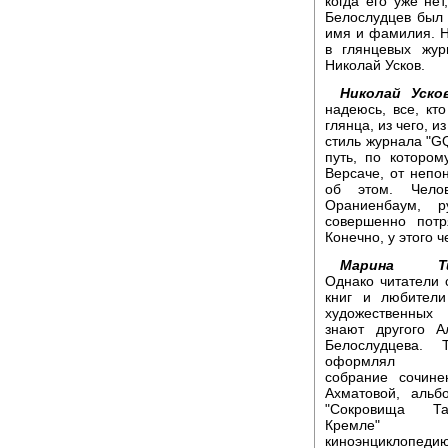
когда его уже не
Белослудцев был и
имя и фамилия. На
в глянцевых жур
Николай Усков.
Николай Усков
надеюсь, все, кт
глянца, из чего, 
стиль журнала "GQ
путь, по которо
Версаче, от непо
об этом. Чело
Ораниенбаум, р
совершенно потр
Конечно, у этого 
Марина Ти
Однако читатели 
книг и любител
художественных
знают другого А
Белослудцева. 
оформлял 6-
собрание сочин
Ахматовой, альбо
"Сокровища Т
Кремле"
киноэнциклопеди