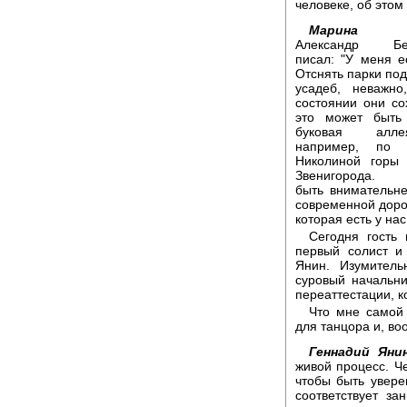
человеке, об этом
Марина Ти
Александр Бел
писал: "У меня ес
Отснять парки по
усадеб, неважно
состоянии они со
это может быть
буковая алле
например, по 
Николиной горы 
Звенигорода. 
быть внимательне
современной доро
которая есть у нас
Сегодня гость 
первый солист и
Янин. Изумитель
суровый начальни
переаттестации, 
Что мне самой 
для танцора и, во
Геннадий Яни
живой процесс. Че
чтобы быть уверен
соответствует з