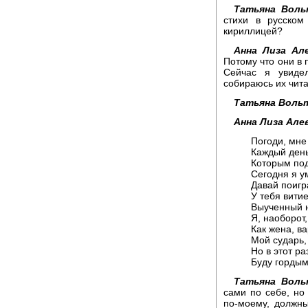
Татьяна Воль
стихи в русском
кириллицей?
Анна Лиза Але
Потому что они в 
Сейчас я увиде
собираюсь их чита
Татьяна Вольт
Анна Лиза Але
Погоди, мне 
Каждый день
Которым по
Сегодня я у
Давай поигра
У тебя вити
Выученный н
Я, наоборот,
Как жена, в
Мой сударь,
Но в этот ра
Буду гордым
Татьяна Воль
сами по себе, но 
по-моему, должны