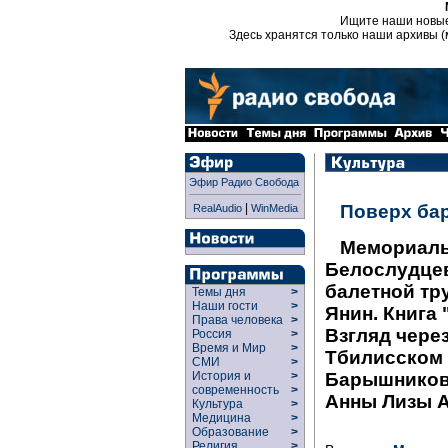
Ищите наши новы
Здесь хранятся только наши архивы (
Эфир Радио Свобода
|
Поверх ба
RealAudio
WinMedia
Мемориаль
Белослудцев
балетной тр
Темы дня
>
Наши гости
>
Янин. Книга
Права человека
>
Взгляд через
Россия
>
Время и Мир
>
Тбилисском 
СМИ
>
Барышников 
История и
>
современность
>
Анны Лизы 
Культура
>
Медицина
>
Образование
>
Религия
>