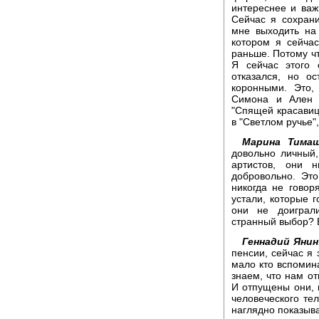
интереснее и важ
Сейчас я сохрани
мне выходить на
котором я сейчас
раньше. Потому ч
Я сейчас этого 
отказался, но о
коронными. Это,
Симона и Ален 
"Спящей красавице
в "Светлом ручье",
Марина Тимаш
довольно личный,
артистов, они 
добровольно. Эт
никогда не говор
устали, которые г
они не доиграл
странный выбор? В
Геннадий Янин
пенсии, сейчас я 
мало кто вспомина
знаем, что нам от
И отпущены они, 
человеческого тел
наглядно показывае