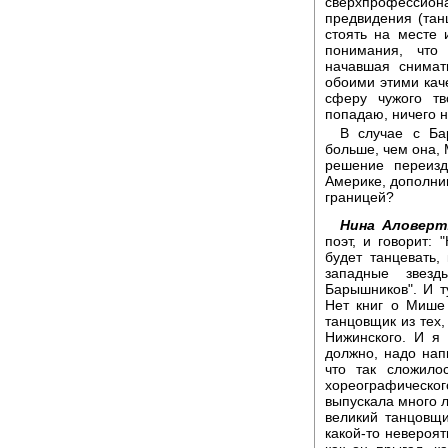
сверхпрофесси
предвидения (тан
стоять на месте 
понимания, что
начавшая снимат
обоими этими каче
сферу чужого тв
попадаю, ничего н
В случае с Ба
больше, чем она,
решение переизд
Америке, дополнив
границей?
Нина Аловерт
поэт, и говорит:
будет танцевать,
западные звезд
Барышников". И т
Нет книг о Мише 
танцовщик из тех,
Нижинского. И я 
должно, надо напи
что так сложило
хореографического
выпускала много л
великий танцовщи
какой-то невероят