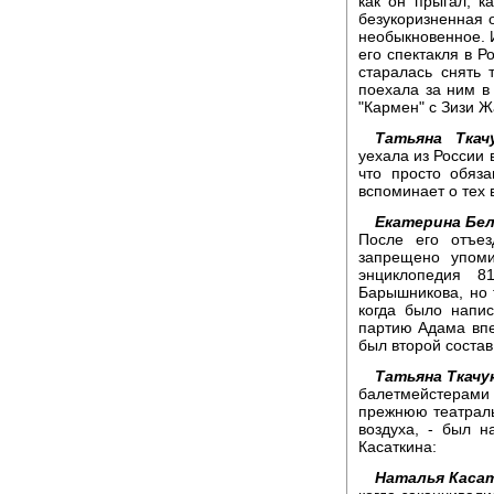
как он прыгал, к
безукоризненная 
необыкновенное. И
его спектакля в Р
старалась снять
поехала за ним в
"Кармен" с Зизи 
Татьяна Ткачу
уехала из России 
что просто обяза
вспоминает о тех 
Екатерина Бел
После его отъе
запрещено упом
энциклопедия 8
Барышникова, но 
когда было напи
партию Адама впе
был второй соста
Татьяна Ткачу
балетмейстерами 
прежнюю театраль
воздуха, - был 
Касаткина:
Наталья Касат