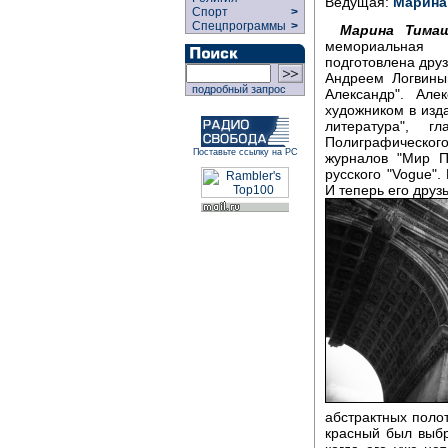
Ведущая:
Марина
Спорт
>
Спецпрограммы
>
Марина Тимаш
мемориальная 
подготовлена дру
Андреем Логвины
подробный запрос
Александр". Але
художником в изда
литература", г
Полиграфическо
Поставьте ссылку на РС
журналов "Мир П
русского "Vogue".
И теперь его друз
абстрактных поло
красный был выб