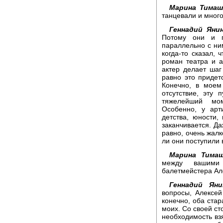
Марина Тимаш
танцевали и много
Геннадий Янин
Потому они и п
параллельно с ни
когда-то сказал, 
роман театра и а
актер делает шаг
равно это придет
Конечно, в моем
отсутствие, эту 
тяжелейший мо
Особенно, у арт
детства, юности,
заканчивается. Да
равно, очень жалк
ли они поступили 
Марина Тимаш
между вашими
балетмейстера Ал
Геннадий Яни
вопросы, Алексей
конечно, оба стар
моих. Со своей сто
необходимость вз