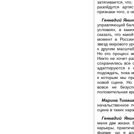
затягивается, что,
разойдутся арти
признаки того, о 
Геннадий Янин
управляющий бале
условиях, в как
сказать, что како
момент в России
звезд мирового ур
к другим масшта
Но это процесс жи
Никто не хочет ра
сохранились все 
адаптируются к 
подождать, пока 
к которым мы при
новой сцене. Но
вовсе не безусп
положительная кр
Марина Тимаш
начальственное 
сцене в таких хар
Геннадий Янин
меня две жизни. В
карьеры, практич
форме, но я дл