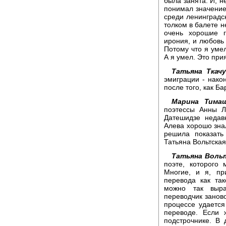
была занята. И, н
понимал значение 
среди ленинградск
толком в балете н
очень хорошие г
ирония, и любовь 
Потому что я умел
А я умел. Это при
Татьяна Ткачу
эмиграции - нако
после того, как Б
Марина Тимаш
поэтессы Анны Л
Датешидзе недав
Алева хорошо зна
решила показать
Татьяна Вольтская
Татьяна Воль
поэте, которого
Многие, и я, при
перевода как так
можно так выраз
переводчик заново
процессе удается
переводе. Если 
подстрочнике. В 