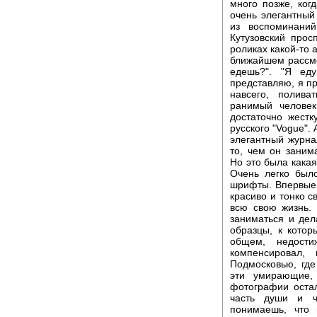
много позже, ког
очень элегантный 
из воспоминани
Кутузовский прос
роликах какой-то а
ближайшем рассмо
едешь?". "Я ед
представляю, я пр
навсего, полива
ранимый человек
достаточно жестк
русского "Vogue".
элегантный журна
то, чем он заним
Но это была какая
Очень легко был
шрифты. Впервые 
красиво и тонко с
всю свою жизнь. 
заниматься и дел
образцы, к котор
общем, недости
компенсировал,
Подмосковью, где
эти умирающие,
фотографии остал
часть души и ч
понимаешь, что