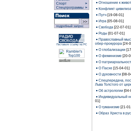
Отношение к живо
Спорт
>
Спецпрограммы
>
Конфликт цивилиз
Путч
[19-08-01]
Игра
[05-08-01]
подробный запрос
Свобода
[22-07-01]
Роды
[01-07-01]
Православный мыс
обер-прокурора
[24-0
Поставьте ссылку на РС
О глобализации
[1
О феминизме
[20-0
О патриархальнос
О Пасхе
[15-04-01]
О духовности
[08-0
Cпецпередача, по
Льва Толстого от цер
Об астрологии
[04-
Индивидуальный н
01]
О гуманизме
[21-01
Образ Христа в рус