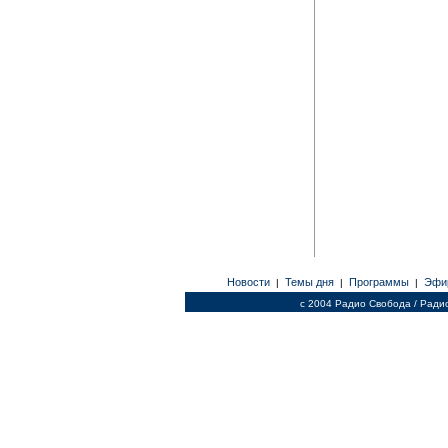
Новости
Темы дня
Программы
Эфи
|
|
|
c 2004 Радио Свобода / Ради