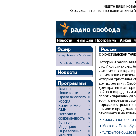
Ищите наши новы
Здесь хранятся только наши архивы (
С христианской точк
Эфир Радио Свобода
Историк и религиевед
|
RealAudio
WinMedia
стол" христианских б
историков, литератор
занимающих современ
которые христиане см
других религий. Своб
демократия и автори
Темы дня
>
война и мир, деньги 
Наши гости
>
спорт - перечень дал
Права человека
>
то, что передача сущ
Россия
>
передачи стремятся п
Время и Мир
>
влияло и продолжает
СМИ
>
откликается на измен
История и
>
современность
>
Христианство и гр
Культура
>
Москва и Петербур
Медицина
>
Образование
>
"Открытое обществ
Религия
>