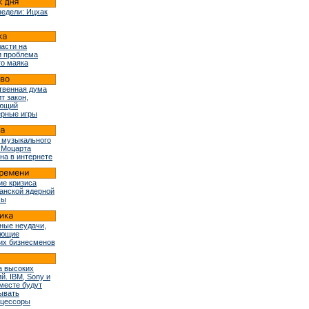
недели: Ицхак
ласти на
и проблема
го маяка
твенная дума
т закон,
ующий
рные игры
 музыкального
 Моцарта
на в интернете
ие кризиса
ранской ядерной
мы
ные неудачи,
ующие
их бизнесменов
 высоких
й. IBM, Sony и
вместе будут
ывать
оцессоры