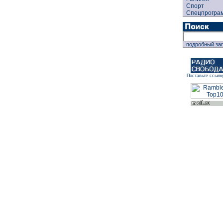
Спорт
Спецпрогра
подробный за
Поставьте ссылк