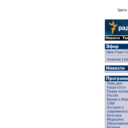
Здесь 
Эфир Радио С
|
RealAudio
Wi
Темы дня
Наши гости
Права чело
Россия
Время и Ми
СМИ
История и
современно
Культура
Медицина
Образован
Религия