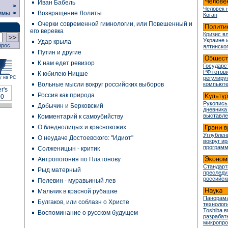
Иван Бабель
>
Человек 
Возвращение Лолиты
ммы
>
Коган
Очерки современной гимнологии, или Повешенный и
его веревка
Кризис в
Украине 
Удар крыла
прос
ялтинско
Путин и другие
К нам едет ревизор
Государс
РФ готови
К юбилею Ницше
у на РС
регулир
Вольные мысли вокруг российских выборов
компьюте
Россия как природа
Рукопись
Добычин и Берковский
дневника
выставле
Комментарий к самоубийству
О бледнолицых и краснокожих
Углублен
О неудаче Достоевского: "Идиот"
вокруг и
програм
Солженицын - критик
Антропогония по Платонову
Стандарт
Рыд матерный
преслед
российск
Пелевин - муравьиный лев
Мальчик в красной рубашке
Панорама
Булгаков, или соблазн о Христе
технологи
Toshiba 
Воспоминание о русском будущем
разрабат
микропр