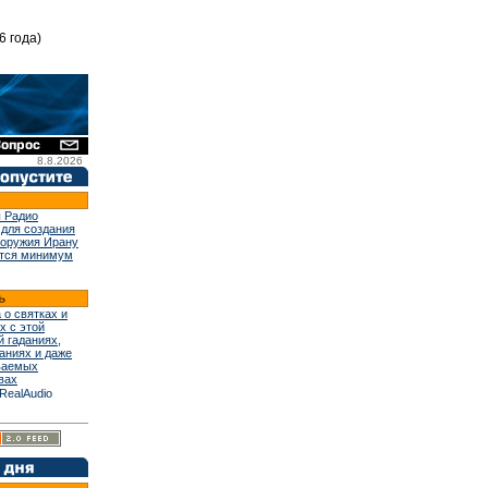
6 года)
8.8.2026
 Радио
 для создания
 оружия Ирану
тся минимум
 о святках и
х с этой
й гаданиях,
аниях и даже
ваемых
вах
RealAudio