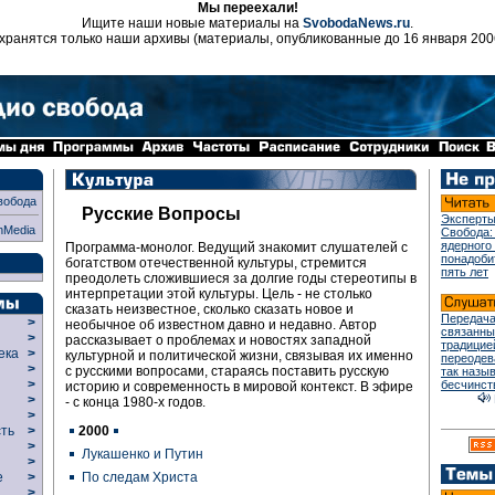
Мы переехали!
Ищите наши новые материалы на
SvobodaNews.ru
.
хранятся только наши архивы (материалы, опубликованные до 16 января 200
вобода
Русские Вопросы
Эксперты
nMedia
Свобода:
ядерного
Программа-монолог. Ведущий знакомит слушателей с
понадоби
богатством отечественной культуры, стремится
пять лет
преодолеть сложившиеся за долгие годы стереотипы в
интерпретации этой культуры. Цель - не столько
сказать неизвестное, сколько сказать новое и
Передача
>
необычное об известном давно и недавно. Автор
связанны
>
рассказывает о проблемах и новостях западной
традицие
века
>
культурной и политической жизни, связывая их именно
переодев
>
с русскими вопросами, стараясь поставить русскую
так назы
р
>
бесчинст
историю и современность в мировой контекст. В эфире
>
- с конца 1980-х годов.
>
2000
сть
>
>
Лукашенко и Путин
>
По следам Христа
ие
>
>