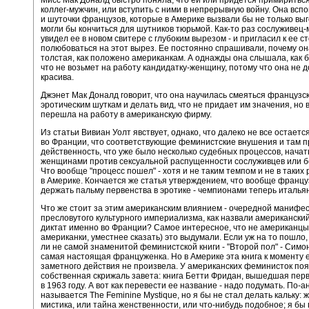
Мисс Мак Доналд быстро поняла, что ей или придется примиритьс
коллег-мужчин, или вступить с ними в непрерывную войну. Она всп
и шуточки французов, которые в Америке вызвали бы не только выг
могли бы кончиться для шутников тюрьмой. Как-то раз сослуживец
увидел ее в новом свитере с глубоким вырезом - и пригласил к ее ст
полюбоваться на этот вырез. Ее постоянно спрашивали, почему он
толстая, как положено американкам. А однажды она слышала, как б
что не возьмет на работу кандидатку-женщину, потому что она не 
красива.
Джэнет Мак Доналд говорит, что она научилась смеяться французс
эротическим шуткам и делать вид, что не придает им значения, но 
перешла на работу в американскую фирму.
Из статьи Вивиан Уолт явствует, однако, что далеко не все остаетс
во Франции, что соответствующие феминистские внушения и там 
действенность, что уже было несколько судебных процессов, нача
женщинами против сексуальной распущенности сослуживцев или б
Что вообще "процесс пошел" - хотя и не таким темпом и не в таких 
в Америке. Кончается же статья утверждением, что вообще франц
держать пальму первенства в эротике - чемпионами теперь италья
Что же стоит за этим американским влиянием - очередной манифе
пресловутого культурного империализма, как назвали американски
диктат именно во Франции? Самое интересное, что не американцы
американки, уместнее сказать) это выдумали. Если уж на то пошло,
ли не самой знаменитой феминистской книги - "Второй пол" - Симо
самая настоящая француженка. Но в Америке эта книга к моменту 
заметного действия не произвела. У американских феминисток по
собственная скрижаль завета: книга Бетти Фридан, вышедшая пе
в 1963 году. А вот как перевести ее название - надо подумать. По-а
называется The Feminine Mystique, но я бы не стал делать кальку:
мистика, или тайна женственности, или что-нибудь подобное; я бы 