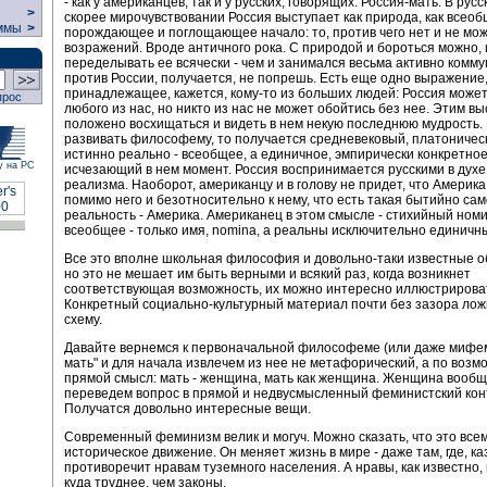
- как у американцев, так и у русских, говорящих: Россия-мать. В рус
>
скорее мирочувствовании Россия выступает как природа, как всео
ммы
>
порождающее и поглощающее начало: то, против чего нет и не мо
возражений. Вроде античного рока. С природой и бороться можно, 
переделывать ее всячески - чем и занимался весьма активно коммун
против России, получается, не попрешь. Есть еще одно выражение
принадлежащее, кажется, кому-то из больших людей: Россия может
прос
любого из нас, но никто из нас не может обойтись без нее. Этим 
положено восхищаться и видеть в нем некую последнюю мудрость.
развивать философему, то получается средневековый, платоничес
истинно реально - всеобщее, а единичное, эмпирически конкретное
у на РС
исчезающий в нем момент. Россия воспринимается русскими в духе
реализма. Наоборот, американцу и в голову не придет, что Америк
помимо него и безотносительно к нему, что есть такая бытийно са
реальность - Америка. Американец в этом смысле - стихийный ном
всеобщее - только имя, nomina, а реальны исключительно единичн
Все это вполне школьная философия и довольно-таки известные о
но это не мешает им быть верными и всякий раз, когда возникнет
соответствующая возможность, их можно интересно иллюстрирова
Конкретный социально-культурный материал почти без зазора ложи
схему.
Давайте вернемся к первоначальной философеме (или даже мифем
мать" и для начала извлечем из нее не метафорический, а по возм
прямой смысл: мать - женщина, мать как женщина. Женщина вообще
переведем вопрос в прямой и недвусмысленный феминистский конт
Получатся довольно интересные вещи.
Современный феминизм велик и могуч. Можно сказать, что это все
историческое движение. Он меняет жизнь в мире - даже там, где, ка
противоречит нравам туземного населения. А нравы, как известно,
куда труднее, чем законы.