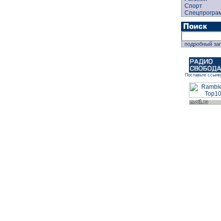
Спорт
Спецпрогра
подробный за
Поставьте ссылк