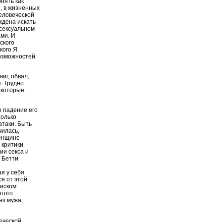
нять как
, в жизненных
еловеческой
уждена искать
 сексуальном
ми. И
ского
кого Я.
озможностей.
виг, обвал,
. Трудно
некоторые
о падение его
только
атаки. Быть
чилась,
женщине
 критики
ии секса и
 Бетти
я у себя
ся от этой
оиском
этого
ез мужа,
и
еческой