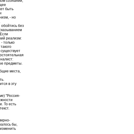
ском сознании,
бщее
жет быть
и
изм, - но
,
 обойтись без
высказыванием
 Если
кий реализм:
 - только
 такого
а существует
мостоятельная
иналист:
ые предметы.
бщие места,
ть.
тся в эту
е) "Россия-
ожности
. То есть
екст.
мирно-
залось бы,
 изменить