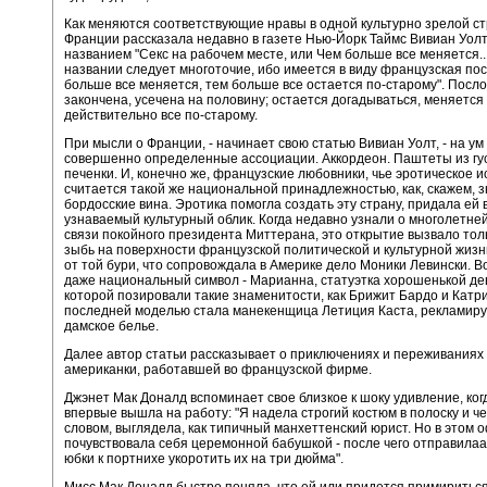
Как меняются соответствующие нравы в одной культурно зрелой ст
Франции рассказала недавно в газете Нью-Йорк Таймс Вивиан Уолт
названием "Секс на рабочем месте, или Чем больше все меняется...
названии следует многоточие, ибо имеется в виду французская по
больше все меняется, тем больше все остается по-старому". Посл
закончена, усечена на половину; остается догадываться, меняется
действительно все по-старому.
При мысли о Франции, - начинает свою статью Вивиан Уолт, - на ум
совершенно определенные ассоциации. Аккордеон. Паштеты из гу
печенки. И, конечно же, французские любовники, чье эротическое и
считается такой же национальной принадлежностью, как, скажем,
бордосские вина. Эротика помогла создать эту страну, придала ей 
узнаваемый культурный облик. Когда недавно узнали о многолетне
связи покойного президента Миттерана, это открытие вызвало тол
зыбь на поверхности французской политической и культурной жизни
от той бури, что сопровождала в Америке дело Моники Левински. 
даже национальный символ - Марианна, статуэтка хорошенькой де
которой позировали такие знаменитости, как Брижит Бардо и Катри
последней моделью стала манекенщица Летиция Каста, реклами
дамское белье.
Далее автор статьи рассказывает о приключениях и переживаниях
американки, работавшей во французской фирме.
Джэнет Мак Доналд вспоминает свое близкое к шоку удивление, ког
впервые вышла на работу: "Я надела строгий костюм в полоску и ч
словом, выглядела, как типичный манхеттенский юрист. Но в этом 
почувствовала себя церемонной бабушкой - после чего отправилаа
юбки к портнихе укоротить их на три дюйма".