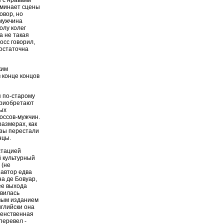
я с нравами
оминает сцены
овор, но
-мужчина
олу колег
а не такая
осс говорил,
достаточна
ким
в конце концов
я по-старому
приобретают
тых
оссов-мужчин.
размерах, как
узы перестали
нцы.
стацией
й культурный
 (не
 автор едва
на де Бовуар,
ее выхода
явилась
рвым изданием
нглийски она
 женственная
перевел -