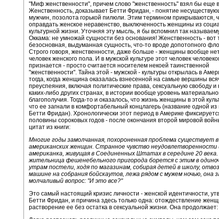
"Миф женственности", причем слово "женственность" взял бы еще в
Женственность, доказывает Бетти Фридан, - понятие несуществую
мужчин, позолота горькой пилюли. Этим термином прикрываются, 
оправдать женское неравенство, выключенность женщины из соци
культурной жизни. Уточняя эту мысль, я бы вспомнил так называем
Оккама: не умножай сущности без основания! Женственность - вот 
безосновная, выдуманная сущность, что-то вроде допотопного фло
Строго говоря, женственности, даже больше - женщины вообще нет
человек женского пола. И в мужской культуре этот человек человек
признается - просто считается носителем некоей таинственной
"женственности". Тайна этой - мужской - культуры открылась в Аме
тогда, когда женщина оказалась взнесенной на самые вершины вся
преуспеяния, включая политические права, сексуальную свободу и
каких-либо других странах, в истории вообще уровень материально
благополучия. Тогда-то и оказалось, что жизнь женщины в этой культ
что ее загнали в комфортабельный концлагерь (название одной из 
Бетти Фридан). Хронологически этот период в Америке фиксируетс
половины сороковых годов - после окончания второй мировой войн
цитат из книги:
Многие годы замолчанная, похороненная проблема существует в
американских женщин. Странное чувство неудовлетворенност
американка, живущая в Соединенных Штатах в середине 20 века.
жительница фешенебельного пригорода борется с этим в одиноч
утрам постели, ходя по магазинам, собирая детей в школу, отвоз
машине на собрания бойскаутов, лежа рядом с мужем ночью, она 
молчаливый вопрос: "И это все?"
Это самый настоящий кризис личности - женской идентичности, ут
Бетти Фридан, и причина здесь только одна: отождествление женщ
растворение ее без остатка в сексуальной жизни. Она продолжает: