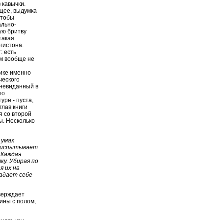
 кавычки.
щее, выдумка
чтобы
ально-
ую бритву
такая
гистона.
: есть
ом вообще не
рике именно
ческого
 невиданный в
го
уре - пуста,
глав книги
я со второй
ы. Несколько
 умах
и испытывает
 Каждая
ку. Убирая по
я их на
задает себе
верждает
ины с полом,