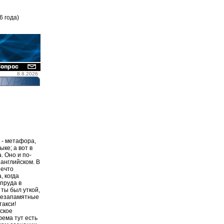
6 года)
8.8.2026
я - метафора,
ыке; а вот в
. Оно и по-
 английском. В
нечто
, когда
 пруда в
 ты был уткой,
 незапамятные
такси!
сское
фема тут есть