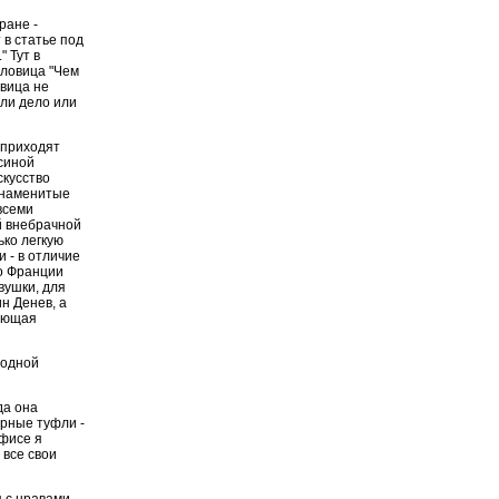
ране -
 в статье под
" Тут в
словица "Чем
овица не
 ли дело или
 приходят
синой
скусство
 знаменитые
всеми
й внебрачной
ько легкую
 - в отличие
Во Франции
вушки, для
н Денев, а
рующая
 одной
да она
ерные туфли -
офисе я
 все свои