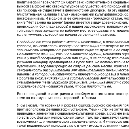
политический перехлест? Он берет секс исключительно в социальн
вынося за скобки его сверхкультурное могущество, его природный 
как природа не существует в феминистском дискурсе. На эту ошибк
блистательная Камилла Палья - американский культурфилософ, ор
постфеминизма. И в одном из ее сочинений - громадной статье, мо
книге "Нет закона на арене" (арена имеется в виду древнеримская,
происходили бои гладиаторов) я нашел рассуждение, напрямик от
той самой теме женщины на рабочем месте, ее одежды и отношени
коллег-мужчин, с которой мы начали сегодняшний разговор:
Свободное от секса рабочее место и невозможно, и нежелательн
красота, женская плоть вообще и ее экспозиция знаменуют не сл
зависимость женщины от рассматривающих ее мужчин, а ее силу
Большинство женщин, как и большинство мужчин, мгновенно оце
какие у новой сослуживицы ноги или грудь, и не потому, что та
унижает женщину, превращая ее в кусок мяса, но потому что без
чувствуют дезорганизующую ее силу на рабочем месте. Женская
сексуальность разрушительна для утомительного механическог
работы, в которой действенность требует однообразия и мон
Проблема вхождения женщин в систему деловой деятельности г
значительнее темы мужского шовинизма. Женщина вносит с собо
социальное поле - слишком узкое, чтобы поглотить ее.
Вот теперь давайте исхитримся и перейдем от этих захватывающи
теме по-своему не менее интересной - к России.
Я бы сказал, что коренная и роковая ошибка русского сознания пр
противоположна феминистской установке. Феминистки не хотят ви
природных элементов в социально-культурной среде, а русские вид
то есть рок, фатум и непреложный закон, там, где существуют сам
возможности для человеческой самодеятельности. И универсальн
такой подавляющей природы стало в нем - русском сознании - сама