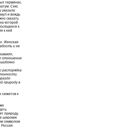
ых терминах,
фатум. Секс
у указала
акул и вождь
жно сказать
 на которой
носящееся к
я к ней
о. Женская
абость и не
.
нивают,
кое отношение
ошибочно
о распорядка
отонности.
ораздо
й природу в
х сюжетов к
ямо
деть
ят природу,
ые широкие
ым символом
 Россия.