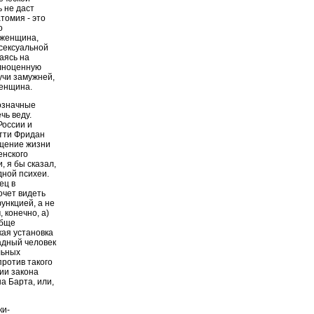
ь не даст
томия - это
о
 женщина,
 сексуальной
аясь на
олноценную
учи замужней,
женщина.
нозначные
чь веду.
России и
етти Фридан
ощение жизни
енского
, я бы сказал,
ной психеи.
ец в
очет видеть
ункцией, а не
 конечно, а)
обще
ая установка
адный человек
льных
против такого
ии закона
а Барта, или,
ки-