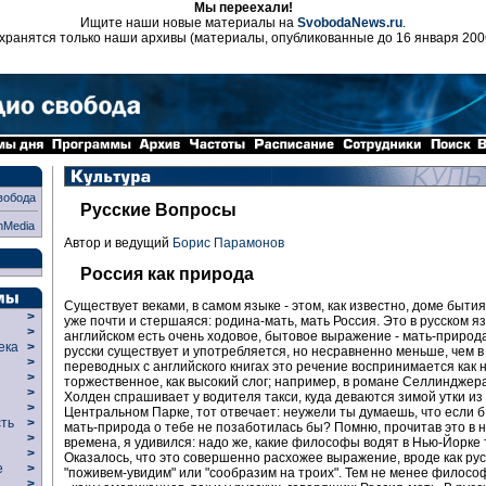
Мы переехали!
Ищите наши новые материалы на
SvobodaNews.ru
.
хранятся только наши архивы (материалы, опубликованные до 16 января 200
вобода
Русские Вопросы
nMedia
Автор и ведущий
Борис Парамонов
Россия как природа
Существует веками, в самом языке - этом, как известно, доме быти
>
уже почти и стершаяся: родина-мать, мать Россия. Это в русском яз
>
английском есть очень ходовое, бытовое выражение - мать-природа
века
>
русски существует и употребляется, но несравненно меньше, чем в
>
переводных с английского книгах это речение воспринимается как 
р
>
торжественное, как высокий слог; например, в романе Селлинджера
>
Холден спрашивает у водителя такси, куда деваются зимой утки из
>
Центральном Парке, тот отвечает: неужели ты думаешь, что если б
сть
>
мать-природа о тебе не позаботилась бы? Помню, прочитав это в
>
времена, я удивился: надо же, какие философы водят в Нью-Йорке 
>
Оказалось, что это совершенно расхожее выражение, вроде как ру
ие
>
"поживем-увидим" или "сообразим на троих". Тем не менее филосо
>