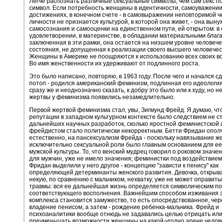
Легче распознать различные сексуальные символы, чем сам секс по
символ. Если потребность женщины в идентичности, самоуважении
достижениях, в конечном счете - в самовыражении неповторимой ч
личности не признается культурой, в которой она живет, - она вын
самосознания и самооценки на единственном пути, ей открытом: в
удовлетворении, в материнстве, в обладании материальными блага
заключенная в эти рамки, она остается на низшем уровне человече
состояния, не допущенная к реализации своего высшего человечес
Женщины в Америке не поощряются к использованию всех своих в
Во имя женственности их удерживают от подлинного роста.
Это было написано, повторяю, в 1963 году. После чего и начался сд
потоп - родился американский феминизм, подлинная его идеология
сразу же и неоднозначно сказать, к добру это было или к худу, но 
жертвы у феминизма появились незамедлительно.
Первой жертвой феминизма стал, увы, Зигмунд Фрейд. Я думаю, чт
репутации в западном культурном контексте было следствием не с
дальнейших научных разработок, сколько яростной феминистской 
фрейдистом стало политически некорректным. Бетти Фридан опол
естественно, на пансексуализм Фрейда - поскольку навязывание 
исключительно сексуальной роли было главным основанием для ее
мужской культуры. То, что венский мудрец говорил о роковом значен
для мужчин, уже не имело значения; феминистки под воздействием
Фридан выделили у него другое - концепцию "зависти к пенису" как
определяющей детерминанты женского развития. Девочка, открыва
некую, по сравнению с мальчиком, нехватку, уже не может оправить
травмы: вся ее дальнейшая жизнь определяется символическим п
соответствующего восполнения. Важнейшим способом изживания 
комплекса становится замужество, то есть опосредствованное, чер
владение пенисом, а затем - рождение ребенка-мальчика. Фрейд и
психоаналитики вообще отнюдь не задавались целью отрицать ил
преуменьшать возможности женщины на какой-угодно арене челов