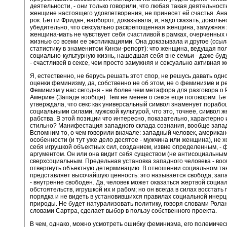
деятельности, - они только говорили, что любая такая деятельност
женщине настоящего удовлетворения, не принесет ей счастья. Ана
рок. Бетти Фридан, наоборот, доказывала, и, надо сказать, довольн
убедительно, что сексуально раскрепощенная женщина, замужняя
женщина-мать не чувствует себя счастливой в рамках, очерченных
жизнью со всеми ее экспликациями. Она доказывала и другое (ссыл
статистику в знаменитом Кинзи-репорт): что женщина, ведущая п
социально-культурную жизнь, нашедшая себя вне семьи - даже буд
- счастливей в сексе, чем просто замужняя и сексуально активная 
Я, естественно, не берусь решать этот спор, не решусь давать од
оценки феминизму, да, собственно не об этом, не о феминизме и ре
Феминизм у нас сегодня - не более чем метафора для разговора о 
Америке (Западе вообще). Тем не менее о сексе еще поговорим. Б
утверждала, что секс как универсальный символ знаменует пораб
социальными силами, мужской культурой, что это, точнее, символ ж
рабства. В этой позиции что интересно, показательно, характерно и
стильно? Манифестация западного склада сознания, вообще запад
Вспомним то, о чем говорили вначале: западный человек, американ
особенности (и тут уже дело десятое - мужчина или женщина), не х
себя игрушкой объектных сил, созданием, извне определенным, - ф
аргументом. Он или она видит себя существом (не антисоциальным,
сверхсоциальным. Предельная установка западного человека - во
отвергнуть объектную детерминацию. В отношении социальном так
представляет высочайшую ценность: это называется свобода; зап
- внутренне свободен. Да, человек может оказаться жертвой социа
обстоятельств, игрушкой их и рабом; но он всегда в силах восстать 
порядка и не видеть в установившихся правилах социальной инерц
природы. Не будет натурализовать политику, говоря словами Ролан
словами Сартра, сделает выбор в пользу собственного проекта.
В чем, однако, можно усмотреть ошибку феминизма, его полемичес