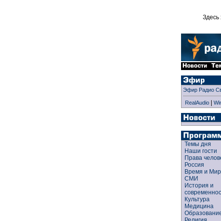
Здесь 
Эфир Радио С
|
RealAudio
Wi
Темы дня
Наши гости
Права чело
Россия
Время и Ми
СМИ
История и
современно
Культура
Медицина
Образован
Религия