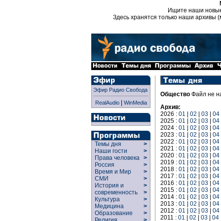
Ищите наши новы
Здесь хранятся только наши архивы (
Эфир Радио Свобода
Общество
Файл не н
|
RealAudio
WinMedia
Архив:
2026 :
01
|
02
|
03
|
04
2025 :
01
|
02
|
03
|
04
2024 :
01
|
02
|
03
|
04
2023 :
01
|
02
|
03
|
04
2022 :
01
|
02
|
03
|
04
Темы дня
>
2021 :
01
|
02
|
03
|
04
Наши гости
>
2020 :
01
|
02
|
03
|
04
Права человека
>
2019 :
01
|
02
|
03
|
04
Россия
>
2018 :
01
|
02
|
03
|
04
Время и Мир
>
2017 :
01
|
02
|
03
|
04
СМИ
>
2016 :
01
|
02
|
03
|
04
История и
>
2015 :
01
|
02
|
03
|
04
современность
>
2014 :
01
|
02
|
03
|
04
Культура
>
2013 :
01
|
02
|
03
|
04
Медицина
>
2012 :
01
|
02
|
03
|
04
Образование
>
2011 :
01
|
02
|
03
|
04
Религия
>