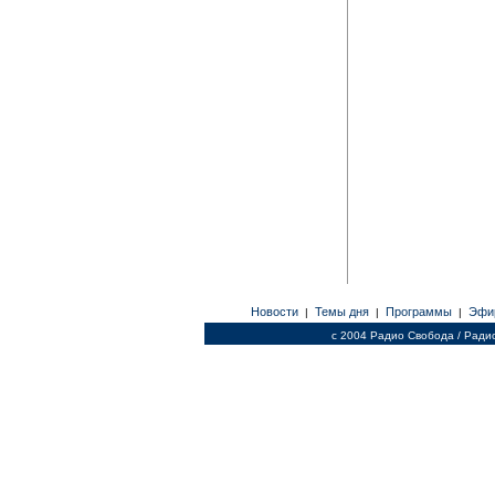
Новости
Темы дня
Программы
Эфи
|
|
|
c 2004 Радио Свобода / Ради