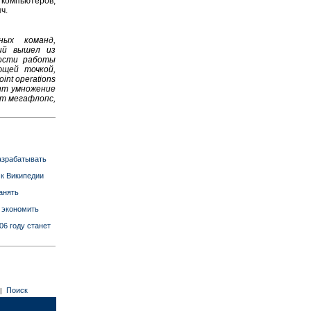
мпьютеров,
ч.
ных команд,
ий вышел из
рости работы
ющей точкой,
int operations
жит умножение
ет мегафлопс,
разрабатывать
 к Википедии
анять
к экономить
06 году станет
Поиск
|