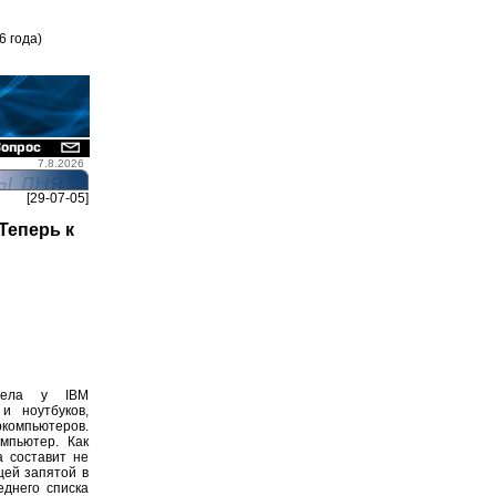
6 года)
7.8.2026
[29-07-05]
Теперь к
брела у IBM
и ноутбуков,
ркомпьютеров.
мпьютер. Как
а составит не
щей запятой в
еднего списка