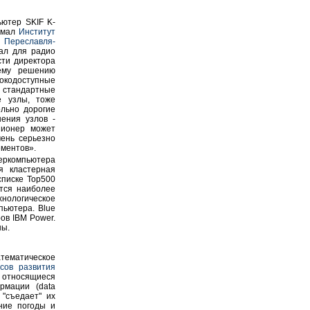
ьютер SKIF K-
нимал
Институт
 Переславля-
ал для радио
ти директора
оему решению
рокодоступные
 стандартные
е узлы, тоже
ольно дорогие
ения узлов -
 пионер может
чень серьезно
ементов».
перкомпьютера
я кластерная
списке Тор500
ется наиболее
нологическое
ьютера. Blue
ров IBM Power.
ны.
атематическое
сов развития
, относящиеся
рмации (data
 "съедает" их
ние погоды и