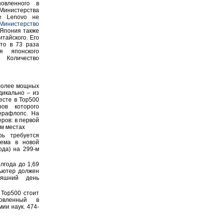
новленного в
Министерства
е Lenovo не
Министерство
 Япония также
тайского. Его
то в 73 раза
я японского
 Количество
иболее мощных
дикально – из
есте в Top500
ров которого
терафлопс. На
ров: в первой
-м местах
рь требуется
тема в новой
ода) на 299-м
лгода до 1,69
ьютер должен
няшний день
 Тор500 стоит
новленный в
ии наук. 474-