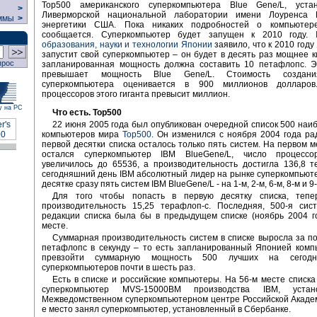
Top500 американского суперкомпьютера Blue Gene/L, уста
>
Ливерморской национальной лаборатории имени Лоуренса 
ммы
>
энергетики США. Пока никаких подробностей о компьютер
сообщается. Суперкомпьютер будет запущен к 2010 году.
образования, науки и технологии Японии
заявило, что к 2010 году
запустит свой суперкомпьютер – он будет в десять раз мощнее ки
прос
запланированная мощность должна составить 10 петафлопс. Э
превышает мощность Blue Gene/L. Стоимость создани
суперкомпьютера оценивается в 900 миллионов долларов.
процессоров этого гиганта превысит миллион.
у на РС
Что есть. Тор500
22 июня 2005 года был опубликован очередной список 500 на
компьютеров мира
Top500
. Он изменился с ноября 2004 года ра
первой десятки списка осталось только пять систем. На первом м
остался суперкомпьютер IBM BlueGene/L, число процессо
увеличилось до 65536, а производительность достигла 136,8 
сегодняшний день IBM абсолютный лидер на рынке суперкомпьюте
десятке сразу пять систем IBM BlueGene/L - на 1-м, 2-м, 6-м, 8-м и 9
Для того чтобы попасть в первую десятку списка, тепе
производительность 15,25 терафлоп-с. Последняя, 500-я сис
редакции списка была бы в предыдущем списке (ноябрь 2004 г
месте.
Суммарная производительность систем в списке выросла за по
петафлопс в секунду – то есть запланированный Японией комп
превзойти суммарную мощность 500 лучших на сегод
суперкомпьютеров почти в шесть раз.
Есть в списке и российские компьютеры. На 56-м месте списка
суперкомпьютер MVS-15000BM производства IBM, уста
Межведомственном суперкомпьютерном центре Российской Академ
е место занял суперкомпьютер, установленный в Сбербанке.