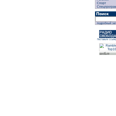
Спорт
Спецпрогра
подробный за
Поставьте ссылк