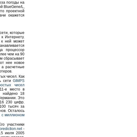
оза погоды на
й BlueGene/L,
что проектной
ачи окажется
сети, которые
к Интернету.
 к ней может
танавливается
да процессор
лее чем на 90
ом сбрасывает
от нее новое
, а расчетные
ютеров.
ых чисел. Как
ть сети
GIMPS
ростых чисел
11-е место в
о найдено 18
Германии. Это
816 230 цифр.
100 тысяч за
нов. Осталось
о с миллионом
Его участники
prediction.net
-
15 июля 2005