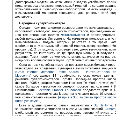
долгосрочные модели климата. Именно задача устойчивого прогн
неделю вперед и ставится перед самой мощной на сегодня машино
установленной в Ливерморской лаборатории. И есть надежда, 
вычислительной мощности BlueGene/L для решения этой зад
достаточно.
Народные суперкомпьютеры
Сегодня получили широкое распространение вычислительные 
используют свободную мощность компьютеров, присоединенных 
Эта технология называется
метакомпьютинг
и присоединиться
любой пользователь Интернета. На компьютер пользователя ус
вычислительный модуль, который работает в то время, ког
свободен (а он у нормальной офисной машины всегда свободен бо
процентов). Этот модуль, произведя свою долю вычислений, пот
результаты по Интернету на центральную машину, и получает 
задание. Таких проектов уже очень много, количество их растет
мощности вполне соответствуют Тор10 самых мощных суперкомпь
Одна из таких сетей занимается поисками самых больших прост
утверждают ее создатели, суммарная вычислительная мощнос
(Great Internet Mersenne Prime Search – Интернет-поиск п
Мерсенна)
составляет 14 терафлопс, то есть может занять 
рейтинге суперкомпьютеров Top500. Последнее простое числ
февраля 2005 доктором Мартином Новаком (Dr. Martin Nowak) из 
самое большое известное на сегодня простое число: в нем 7 
Организация
Electronic Frontier Foundation
предлагает приз в $
нахождение простого числа Мерсенна с числом цифр 10 миллио
уже сравнительно немного.
(А приз в $50 тысяч за простое числ
цифр уже вручен)
.
Есть и другие проекты: самый знаменитый -
SEТI@Home
. 
занимаются поиском сигналов от внеземных цивилизаций.
Сlimate
глобальный эксперимент по предсказанию изменений климата. 