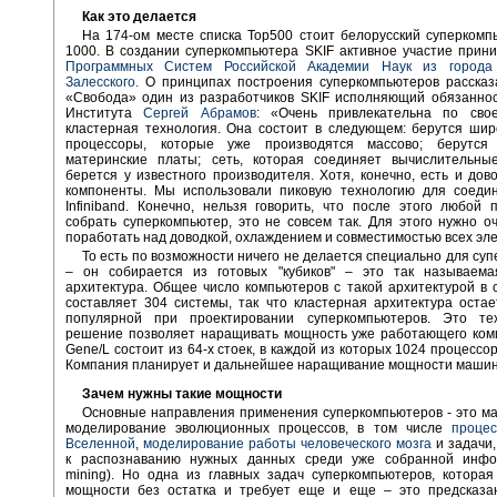
Как это делается
На 174-ом месте списка Тор500 стоит белорусский суперкомп
1000. В создании суперкомпьютера SKIF активное участие при
Программных Систем Российской Академии Наук из города
Залесского.
О принципах построения суперкомпьютеров рассказ
«Свобода» один из разработчиков SKIF исполняющий обязаннос
Института
Сергей Абрамов
: «Очень привлекательна по св
кластерная технология. Она состоит в следующем: берутся ши
процессоры, которые уже производятся массово; берутся
материнские платы; сеть, которая соединяет вычислительны
берется у известного производителя. Хотя, конечно, есть и дов
компоненты. Мы использовали пиковую технологию для соедин
Infiniband. Конечно, нельзя говорить, что после этого любой
собрать суперкомпьютер, это не совсем так. Для этого нужно о
поработать над доводкой, охлаждением и совместимостью всех эл
То есть по возможности ничего не делается специально для су
– он собирается из готовых "кубиков" – это так называема
архитектура. Общее число компьютеров с такой архитектурой в 
составляет 304 системы, так что кластерная архитектура оста
популярной при проектировании суперкомпьютеров. Это тех
решение позволяет наращивать мощность уже работающего комп
Gene/L состоит из 64-х стоек, в каждой из которых 1024 процессо
Компания планирует и дальнейшее наращивание мощности маши
Зачем нужны такие мощности
Основные направления применения суперкомпьютеров - это м
моделирование эволюционных процессов, в том числе
процес
Вселенной
,
моделирование работы человеческого мозга
и задачи
к распознаванию нужных данных среди уже собранной инфо
mining). Но одна из главных задач суперкомпьютеров, которая
мощности без остатка и требует еще и еще – это предсказа