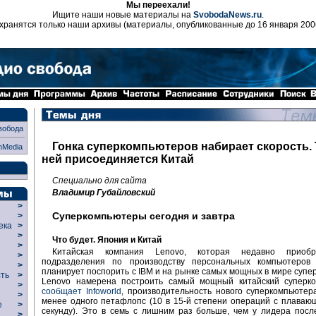
Мы переехали!
Ищите наши новые материалы на
SvobodaNews.ru
.
хранятся только наши архивы (материалы, опубликованные до 16 января 200
вобода
Гонка суперкомпьютеров набирает скорость. 
nMedia
ней присоединяется Китай
Специально для сайта
Владимир Губайловский
>
Суперкомпьютеры сегодня и завтра
>
века
>
>
Что будет. Япония и Китай
р
>
Китайская компания Lenovo, которая недавно прио
>
подразделения по производству персональных компьютеров 
>
планирует поспорить с IBM и на рынке самых мощных в мире супе
сть
>
Lenovo намерена построить самый мощный китайский суперко
>
сообщает Infoworld
, производительность нового суперкомпьютер
>
менее одного петафлопс (10 в 15-й степени операций с плаваю
ие
>
секунду). Это в семь с лишним раз больше, чем у лидера посл
>