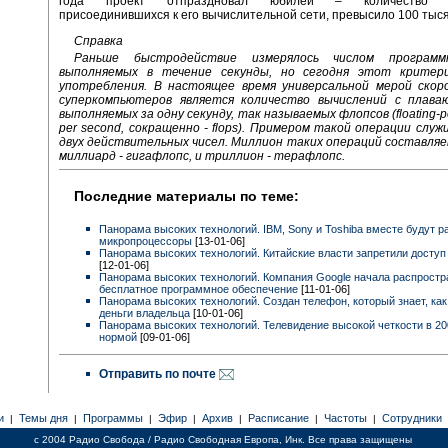
года проект отпраздновал юбилей – количество ко
присоединившихся к его вычислительной сети, превысило 100 тыся
Справка
Раньше быстродействие измерялось числом программ
выполняемых в течение секунды, но сегодня этот критер
употребления. В настоящее время универсальной мерой ско
суперкомпьютеров является количество вычислений с плава
выполняемых за одну секунду, так называемых флопсов (floating-po
per second, сокращенно - flops). Примером такой операции слу
двух действительных чисел. Миллион таких операций составля
миллиард - гигафлопс, и триллион - терафлопс.
Последние материалы по теме:
Панорама высоких технологий. IBM, Sony и Toshiba вместе будут 
микропроцессоры
[13-01-06]
Панорама высоких технологий. Китайские власти запретили доступ
[12-01-06]
Панорама высоких технологий. Компания Google начала распростр
бесплатное программное обеспечение
[11-01-06]
Панорама высоких технологий. Создан телефон, который знает, ка
деньги владельца
[10-01-06]
Панорама высоких технологий. Телевидение высокой четкости в 20
нормой
[09-01-06]
Отправить по почте
и
Темы дня
Программы
Эфир
Архив
Расписание
Частоты
Сотрудники
|
|
|
|
|
|
|
c 2004 Радио Свобода / Радио Свободная Европа, Инк. Все права защищены