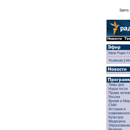
Здесь 
Эфир Радио С
|
RealAudio
Wi
Темы дня
Наши гости
Права чело
Россия
Время и Ми
СМИ
История и
современно
Культура
Медицина
Образован
Религия