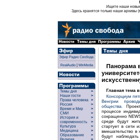
Ищите наши новы
Здесь хранятся только наши архивы (
Эфир Радио Свобода
|
Панорама в
RealAudio
WinMedia
университет
искусствен
Главная тема 
Темы дня
>
Наши гости
>
Консорциум пят
Права человека
>
Венгрии провод
Россия
>
общества.
Проект
Время и Мир
>
процессе индиви
СМИ
>
сокращенно NEWS
История и
>
среде будут жит
современность
>
стартует в сети 
Культура
>
Медицина
>
вмешательство в 
Образование
>
будут наблюдать
Религия
>