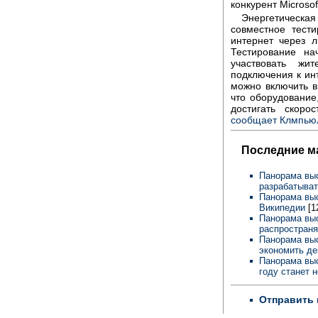
конкурент Microso
Энергетическая
совместное тести
интернет через 
Тестирование на
участвовать жи
подключения к ин
можно включить в
что оборудование,
достигать скор
сообщает Клмпью
Последние м
Панорама выс
разрабатыва
Панорама выс
Википедии
[1
Панорама выс
распространя
Панорама выс
экономить де
Панорама выс
году станет 
Отправить 