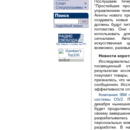
Послушаем точк
Спорт
>
"Простейшие про
Спецпрограммы
>
управлением гене
Агенты нового пр
создавать новые
должны будут пит
подробный запрос
потомство. Они 
использовать д
сигналами. Авт
искусственная 
Поставьте ссылку на РС
возможно, разовью
Новости корот
Исследовател
посвященный о
результатам исс
покупают товары,
признались, что ч
сообщениях. Иссл
эффективности спа
Компания IBM г
системы OS/2.
П
декабря нынешне
будет продолжен
своему завершени
разрабатывалась 
персональных комп
разработки. В н