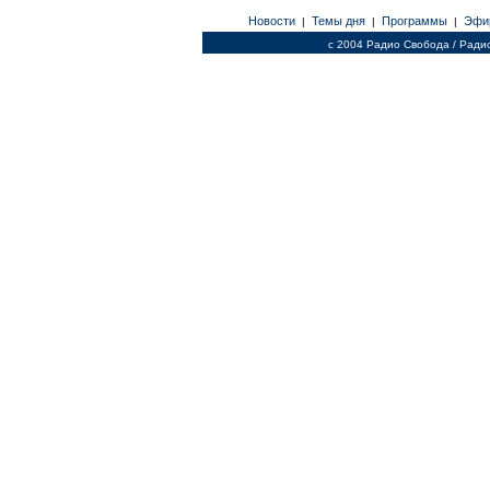
Новости
Темы дня
Программы
Эфи
|
|
|
c 2004 Радио Свобода / Ради