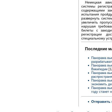
Немецкая ави
системы регистр
содержащими зак
испытания пройду
развернуть систе
увеличить пропус
нарушая требова
билеты с закод
регистрации до
специальному уст
Последние м
Панорама выс
разрабатыва
Панорама выс
Википедии
[1
Панорама выс
распространя
Панорама выс
экономить де
Панорама выс
году станет 
Отправить 