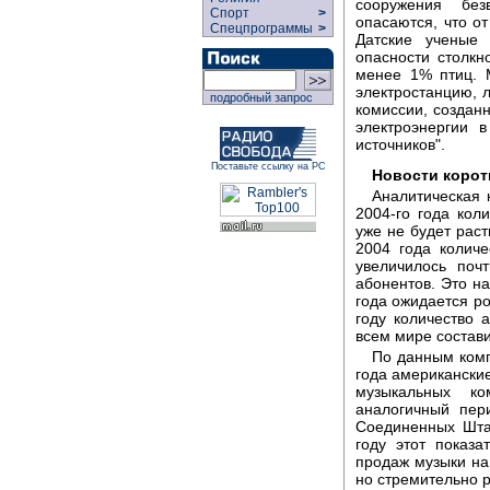
сооружения бе
Спорт
>
опасаются, что от
Спецпрограммы
>
Датские учены
опасности столкн
менее 1% птиц. 
электростанцию, 
подробный запрос
комиссии, создан
электроэнергии 
источников".
Поставьте ссылку на РС
Новости корот
Аналитическая 
2004-го года кол
уже не будет рас
2004 года колич
увеличилось по
абонентов. Это на
года ожидается ро
году количество 
всем мире состав
По данным комп
года американские
музыкальных к
аналогичный пер
Соединенных Шта
году этот показ
продаж музыки на
но стремительно р