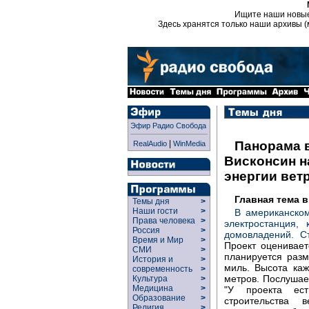
Ищите наши новы
Здесь хранятся только наши архивы (
Эфир Радио Свобода
|
Панорама 
RealAudio
WinMedia
Висконсин н
энергии вет
Главная тема 
Темы дня
>
Наши гости
>
В американском
Права человека
>
электростанция,
Россия
>
домовладений. С
Время и Мир
>
Проект оценивае
СМИ
>
планируется раз
История и
>
миль. Высота каж
современность
>
метров. Послушае
Культура
>
Медицина
>
"У проекта ест
Образование
>
строительства 
Религия
>