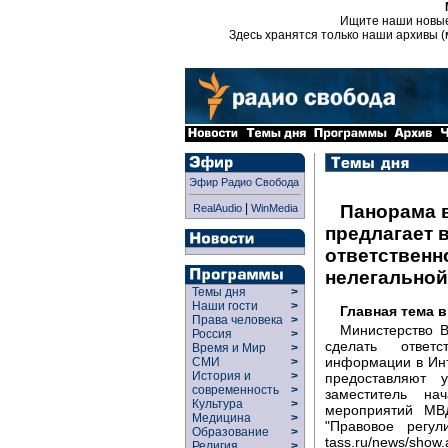
Ищите наши новы
Здесь хранятся только наши архивы (
Эфир Радио Свобода
|
Панорама 
RealAudio
WinMedia
предлагает 
ответственн
нелегально
Темы дня
>
Наши гости
>
Главная тема 
Права человека
>
Министерство В
Россия
>
сделать ответ
Время и Мир
>
информации в Инт
СМИ
>
История и
>
предоставляют 
современность
>
заместитель на
Культура
>
мероприятий МВ
Медицина
>
"Правовое регули
Образование
>
tass.ru/news/s
Религия
>