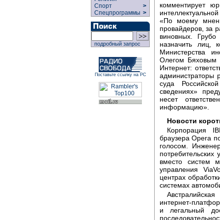
комментирует юр
Спорт
>
интеллектуально
Спецпрограммы
>
«По моему мнени
провайдеров, за 
виновных. Грубо
назначить лиц, 
подробный запрос
Министерства ин
Олегом Бяховым 
Интернет: ответ
администраторы р
Поставьте ссылку на РС
суда Российск
сведениях» пред
несет ответств
информацию».
Новости корот
Корпорация I
браузера Opera п
голосом. Инжене
потребительских 
вместо систем м
управления ViaV
центрах обработк
системах автомоб
Австралийская
интернет-платфор
и легальный до
последовательн