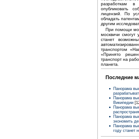
разработкам в
опубликовать с
лицензий. По ус
обладать патентам
другим исследова
При помощи моб
москвичи смогут 
станет возможн
автоматизирован
транспортом «На
«Принято решен
транспорт на рабо
планета.
Последние м
Панорама выс
разрабатыва
Панорама выс
Википедии
[1
Панорама выс
распространя
Панорама выс
экономить де
Панорама выс
году станет 