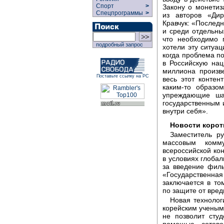
Спорт
>
Закону о монетиз
Спецпрограммы
>
из авторов «Дир
Кравчук: «Последн
и среди отдельны
что необходимо 
подробный запрос
хотели эту ситуац
когда проблема по
в Российскую нац
миллиона произв
Поставьте ссылку на РС
весь этот конте
каким-то образо
упреждающие ша
государственным
внутри себя».
Новости корот
Заместитель ру
массовым комм
всероссийской к
в условиях глоба
за введение филь
«Государственн
заключается в то
по защите от вред
Новая технолог
корейским ученым
не позволит сту
помощью сотово