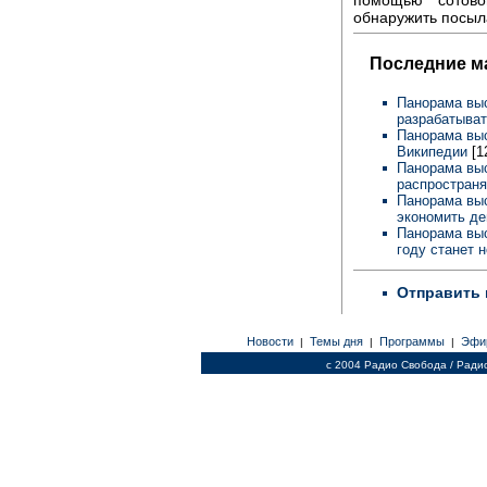
обнаружить посыл
Последние м
Панорама выс
разрабатыва
Панорама выс
Википедии
[1
Панорама выс
распространя
Панорама выс
экономить де
Панорама выс
году станет 
Отправить 
Новости
Темы дня
Программы
Эфи
|
|
|
c 2004 Радио Свобода / Ради