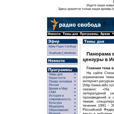
Ищите наши новы
Здесь хранятся только наши архивы (
Эфир Радио Свобода
|
Панорама 
RealAudio
WinMedia
цензуры в И
Главная тема 
На сайте Стихи
Темы дня
>
ограничении тема
Наши гости
>
интернет-ресурс
Права человека
>
(http://www.stihi.
Россия
>
Время и Мир
>
сказано: «На и
СМИ
>
литературной с
История и
>
произведений и
современность
>
темам: спецопер
Культура
>
течении 1991 - 2
Медицина
>
Российской Феде
Образование
>
вводу в действие 
Религия
>