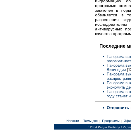
информацию об
программе компа
заключен в тюрь
обвиняется в т
разрешения изд
исследователям
антивирусных пр
качество програм
Последние м
Панорама выс
разрабатыва
Панорама выс
Википедии
[1
Панорама выс
распространя
Панорама выс
экономить де
Панорама выс
году станет 
Отправить 
Новости
Темы дня
Программы
Эфи
|
|
|
c 2004 Радио Свобода / Ради