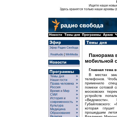
Ищите наши новы
Здесь хранятся только наши архивы (
Эфир Радио Свобода
|
Панорама 
RealAudio
WinMedia
мобильной с
Главная тема 
В местах зак
Темы дня
>
телефонов. Чтоб
Наши гости
>
применило спец
Права человека
>
помехи сотовой 
Россия
>
Время и Мир
>
московских тюре
СМИ
>
устройств попа
История и
>
«Ведомости».
современность
>
Губайловского: 
Культура
>
которая глушит
Медицина
>
прошедшим летом
Образование
>
Владимир Мироно
Религия
>