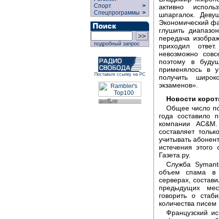
Спорт
>
активно испол
Спецпрограммы
>
шпаргалок. Деву
Экономический фа
глушить диапазо
передача изобра
подробный запрос
приходил ответ
невозможно совс
поэтому в будущ
применялось в у
Поставьте ссылку на РС
получить широк
экзаменов».
Новости корот
Общее число по
года составило 
компании AC&M.
составляет толь
учитывать абонент
истечения этого
Газета.ру.
Служба Symante
объем спама в 
серверах, состави
предыдущих меся
говорить о стаб
количества писем 
Французский ис