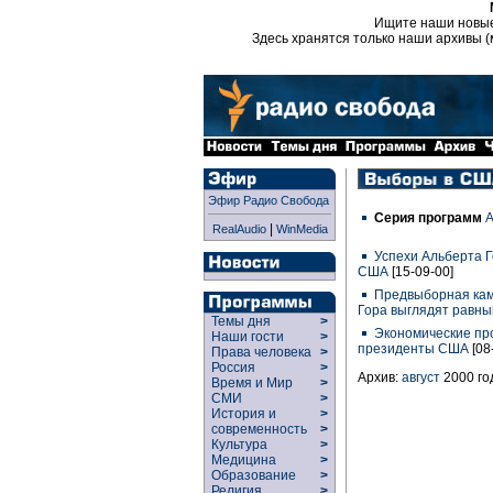
Ищите наши новы
Здесь хранятся только наши архивы (
Эфир Радио Свобода
Серия программ
А
|
RealAudio
WinMedia
Успехи Альберта Г
США
[15-09-00]
Предвыборная кам
Гора выглядят равн
Темы дня
>
Экономические пр
Наши гости
>
президенты США
[08
Права человека
>
Россия
>
Архив:
август
2000 го
Время и Мир
>
СМИ
>
История и
>
современность
>
Культура
>
Медицина
>
Образование
>
Религия
>