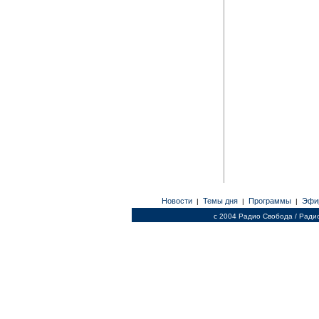
Новости
Темы дня
Программы
Эфи
|
|
|
c 2004 Радио Свобода / Ради