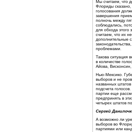
Мы считаем, что д
Флориды сказано, 
голосования долже
завершения прием
полночь между пят
соблюдались, пото
для обхода этого 
считаем, что их н
дополнительные с
законодательства,
проблемами.
Такова ситуация в
в количестве гол
Айова, Висконсин,
Нью-Мексико. Губ
выборов и не пров
названных штатов
подсчета голосов
партии еще рассм
предпринять в эти
четырех штатов по
Сергей Данилочк
А возможно ли уре
выборов во Флори
партиями или кан