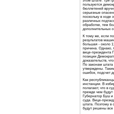
этом штате. Три 
пользуются демокр
бюллетеней вручн
серьезные опасени
поскольку в ходе 
различных подтас
обработке, тем б
дополнительных о
К тому же, если п
результатов машин
большая - около 1
причина. Однако, 
вице-президента Г
позиции Демократ
доказательств, чт
По законам штата
утверждены. Таки
ошибок, подсчет 
Как республиканцы
инстанции. В изб
полагают, что в с
прежде чем будут
Губернатор Буш и
суда. Вице-прези
штата. Поэтому в
будут решены все