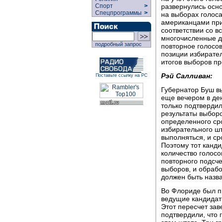
развернулись осн
Спорт
>
Спецпрограммы
>
на выборах голос
американцами прин
соответствии со в
многочисленные д
подробный запрос
повторное голосо
позиции избирате
итогов выборов п
Рэй Салливан:
Поставьте ссылку на РС
Губернатор Буш в
еще вечером в де
только подтвердил
результаты выбор
определенного ср
избирательного ш
выполняться, и ср
Поэтому тот канд
количество голосо
повторного подсче
выборов, и обрабо
должен быть назв
Во Флориде был п
ведущие кандидат
Этот пересчет зав
подтвердили, что 