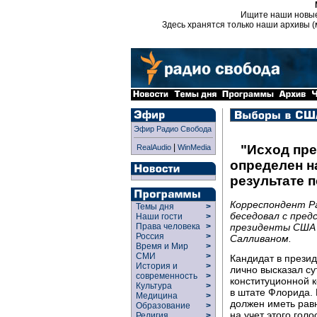
Ищите наши новы
Здесь хранятся только наши архивы (
Эфир Радио Свобода
|
"Исход пр
RealAudio
WinMedia
определен на
результате п
Корреспондент Р
Темы дня
>
беседовал с пре
Наши гости
>
президенты США 
Права человека
>
Россия
>
Салливаном.
Время и Мир
>
СМИ
>
Кандидат в прези
История и
>
лично высказал су
современность
>
конституционной к
Культура
>
в штате Флорида.
Медицина
>
должен иметь рав
Образование
>
на учет этого гол
Религия
>