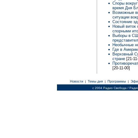
Споры вокруг
время Дня Б
Возможные в
ситуации вок
Состояние з
Новый виток 
спорными ит
Выборы в США
представите
Необычные н
Где в Амери
Верховный Су
стране
[21-11
Противореча
[20-11-00]
Новости
Темы дня
Программы
Эфи
|
|
|
c 2004 Радио Свобода / Ради