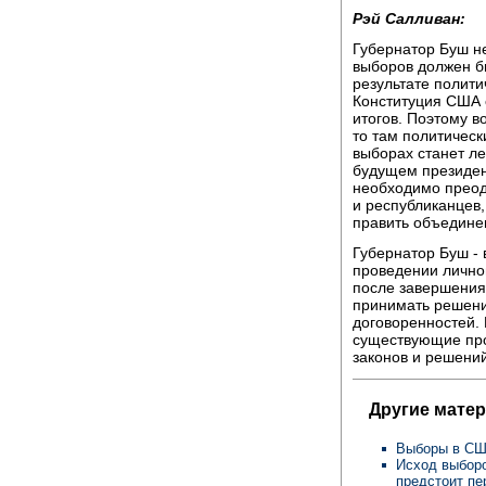
Рэй Салливан:
Губернатор Буш н
выборов должен бы
результате полити
Конституция США 
итогов. Поэтому в
то там политическ
выборах станет л
будущем президен
необходимо преод
и республиканцев,
править объедине
Губернатор Буш - 
проведении личной
после завершения
принимать решения
договоренностей. 
существующие пр
законов и решений
Другие мате
Выборы в СШ
Исход выборо
предстоит пе