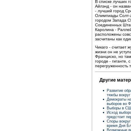
В списке лучших г
Айлэнд - он назва
- лучший город С
Олимпиады Солт-Л
городом Запада С
Соединенных Штат
Каролина - Раллей
расположены совс
засчитаны как оди
Чикаго - считает 
жизни он не уступ
Франциско, но там
городе - гиганте, 
перегруженность т
Другие мате
Развитие об
тяжбы вокруг
Демократы на
выборов во 
Выборы в СШ
Исход выборо
предстоит пе
Споры вокруг
время Дня Б
Возможные в