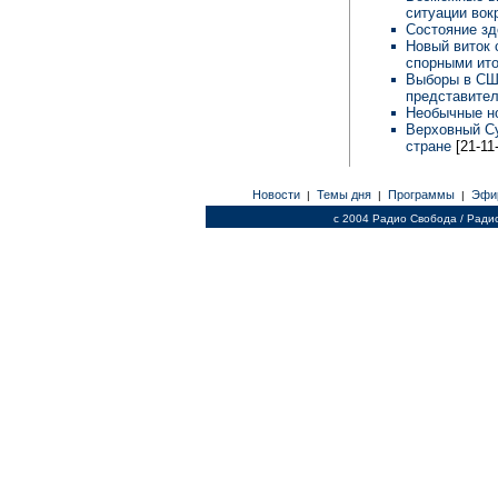
ситуации вок
Состояние з
Новый виток 
спорными ит
Выборы в США
представите
Необычные н
Верховный Су
стране
[21-11
Новости
Темы дня
Программы
Эфи
|
|
|
c 2004 Радио Свобода / Ради