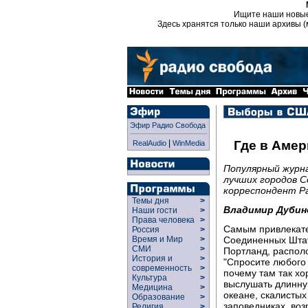
Ищите наши новы
Здесь хранятся только наши архивы (
Эфир Радио Свобода
|
Где в Аме
RealAudio
WinMedia
Популярный журна
лучших городов 
корреспондент Р
Темы дня
>
Владимир Дубин
Наши гости
>
Права человека
>
Самым привлекат
Россия
>
Соединенных Штат
Время и Мир
>
СМИ
>
Портланд, распол
История и
>
"Спросите любого 
современность
>
почему там так хо
Культура
>
выслушать длинну
Медицина
>
океане, скалистых
Образование
>
заповедниках, воз
Религия
>