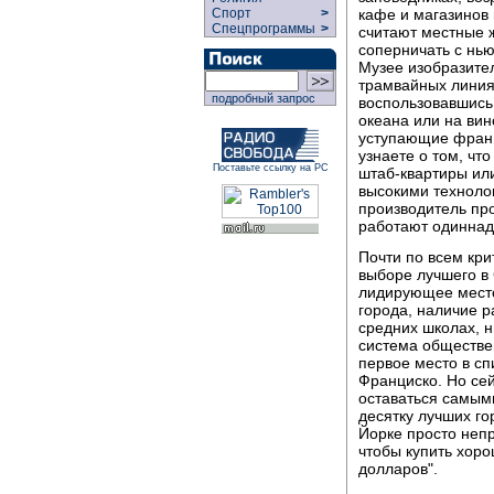
кафе и магазинов 
Спорт
>
Спецпрограммы
>
считают местные ж
соперничать с нь
Музее изобразите
трамвайных линия
подробный запрос
воспользовавшись 
океана или на вин
уступающие франц
узнаете о том, чт
Поставьте ссылку на РС
штаб-квартиры ил
высокими техноло
производитель про
работают одиннадц
Почти по всем кри
выборе лучшего в
лидирующее место
города, наличие р
средних школах, н
система обществен
первое место в с
Франциско. Но сей
оставаться самым
десятку лучших го
Йорке просто непр
чтобы купить хор
долларов".